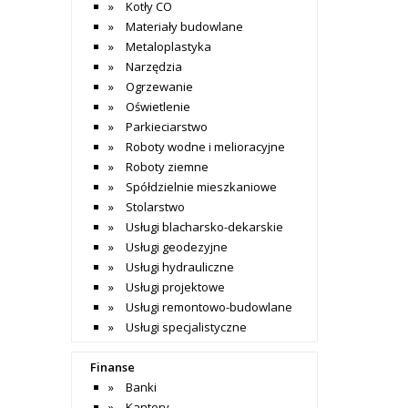
Kotły CO
Materiały budowlane
Metaloplastyka
Narzędzia
Ogrzewanie
Oświetlenie
Parkieciarstwo
Roboty wodne i melioracyjne
Roboty ziemne
Spółdzielnie mieszkaniowe
Stolarstwo
Usługi blacharsko-dekarskie
Usługi geodezyjne
Usługi hydrauliczne
Usługi projektowe
Usługi remontowo-budowlane
Usługi specjalistyczne
Finanse
Banki
Kantory