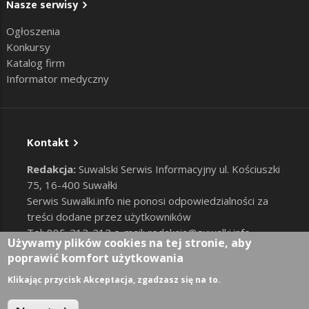
Nasze serwisy
Ogłoszenia
Konkursy
Katalog firm
Informator medyczny
Kontakt
Redakcja:
Suwalski Serwis Informacyjny ul. Kościuszki
75, 16-400 Suwałki
Serwis Suwalki.info nie ponosi odpowiedzialności za
treści dodane przez użytkowników
Tel: 885-212-212 e-mail:
redakcja@suwalki.info
,
Używamy plików cookies na tej stronie, aby
reklama@suwalki.info
poprawić komfort użytkowania
RODO
|
Cookies
Zaloguj
Klikając przycisk Akceptacja, zgadzasz się na to.
User account menu