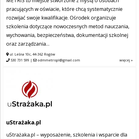
METRIS to miejsce stworzone z myślą o osobach
pracujących w oświacie, które chcą systematycznie
rozwijać swoje kwalifikacje. Ośrodek organizuje
szkolenia dotyczące nowoczesnych metod nauczania,
wychowania, bezpieczeństwa, dokumentacji szkolnej
oraz zarządzania…
ul. Leśna 10c, 44-362 Rogów
530 731 599
|
odmmetrispl@gmail.com
więcej »
uStrażaka.pl
uStrażaka.pl – wyposażenie, szkolenia i wsparcie dla