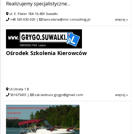
Realizujemy specjalistyczne…
ul. E. Plater 18A 16-400 Suwałki
+48 530-030-020
|
kancelaria@mir-consulting.pl
więcej »
Ośrodek Szkolenia Kierowców
Ul.Utrata 1 B
501675433
|
osk.tadeusz.grygo@gmail.com
więcej »