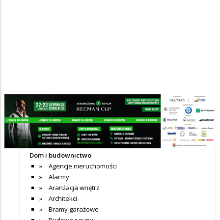
Nie dodano jeszcze wpisów do tej kategorii
+ Dodaj wpis
Katalog firm
Dom i budownictwo
Agencje nieruchomości
Alarmy
Aranżacja wnętrz
Architekci
Bramy garażowe
Budowa sauny