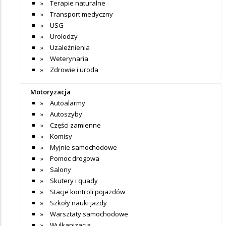
Terapie naturalne
Transport medyczny
USG
Urolodzy
Uzależnienia
Weterynaria
Zdrowie i uroda
Motoryzacja
Autoalarmy
Autoszyby
Części zamienne
Komisy
Myjnie samochodowe
Pomoc drogowa
Salony
Skutery i quady
Stacje kontroli pojazdów
Szkoły nauki jazdy
Warsztaty samochodowe
Wulkanizacja