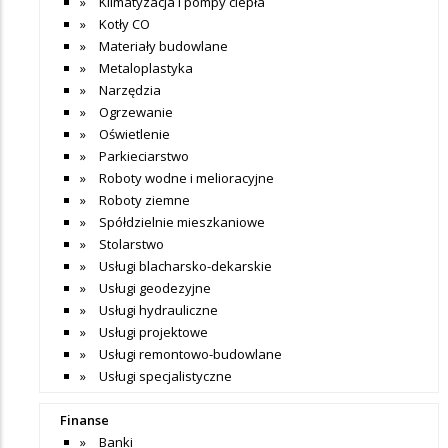
Klimatyzacja i pompy ciepła
Kotły CO
Materiały budowlane
Metaloplastyka
Narzędzia
Ogrzewanie
Oświetlenie
Parkieciarstwo
Roboty wodne i melioracyjne
Roboty ziemne
Spółdzielnie mieszkaniowe
Stolarstwo
Usługi blacharsko-dekarskie
Usługi geodezyjne
Usługi hydrauliczne
Usługi projektowe
Usługi remontowo-budowlane
Usługi specjalistyczne
Finanse
Banki