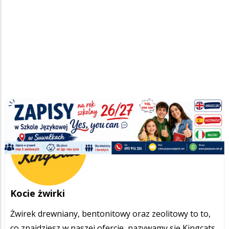
Kocie żwirki
Żwirek drewniany, bentonitowy oraz zeolitowy to to,
co znajdziesz w naszej ofercie, nazywamy się Kingcats