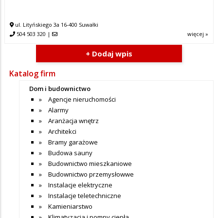
ul. Lityńskiego 3a 16-400 Suwałki
504 503 320
|
więcej »
+ Dodaj wpis
Katalog firm
Dom i budownictwo
Agencje nieruchomości
Alarmy
Aranżacja wnętrz
Architekci
Bramy garażowe
Budowa sauny
Budownictwo mieszkaniowe
Budownictwo przemysłowwe
Instalacje elektryczne
Instalacje teletechniczne
Kamieniarstwo
Klimatyzacja i pompy ciepła