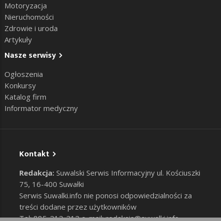
Motoryzacja
Nieruchomości
Zdrowie i uroda
Artykuły
Nasze serwisy
Ogłoszenia
Konkursy
Katalog firm
Informator medyczny
Kontakt
Redakcja:
Suwalski Serwis Informacyjny ul. Kościuszki
75, 16-400 Suwałki
Serwis Suwalki.info nie ponosi odpowiedzialności za
treści dodane przez użytkowników
Tel: 885-212-212 e-mail:
redakcja@suwalki.info
,