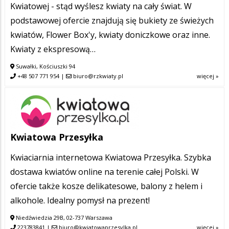
Kwiatowej - stąd wyślesz kwiaty na cały świat. W
podstawowej ofercie znajdują się bukiety ze świeżych
kwiatów, Flower Box'y, kwiaty doniczkowe oraz inne.
Kwiaty z ekspresową…
Suwałki, Kościuszki 94
+48 507 771 954
|
biuro@rzkwiaty.pl
więcej »
Kwiatowa Przesyłka
Kwiaciarnia internetowa Kwiatowa Przesyłka. Szybka
dostawa kwiatów online na terenie całej Polski. W
ofercie także kosze delikatesowe, balony z helem i
alkohole. Idealny pomysł na prezent!
Niedźwiedzia 29B, 02-737 Warszawa
223783841
|
biuro@kwiatowaprzesylka.pl
więcej »