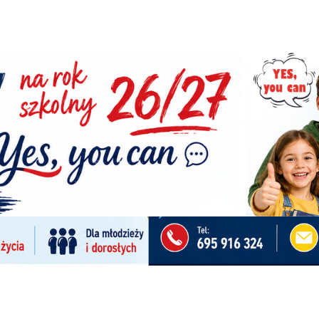
.com
w e-pazur.com – miejscu, które łączy miłośników zwierząt z
wyborem najwyższej jakości produktów. Jesteśmy nie tylko
oologicznym, ale także wspólnotą pasjonatów, gotowych dzi
ami i inspiracjami dotyczącymi opieki nad zwierzakami.…
156, 15-167 Białystok
|
epazur10@gmail.com
w