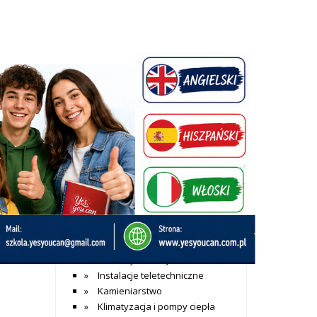
+ Dodaj wpis
Katalog firm
Dom i budownictwo
Agencje nieruchomości
elić
Alarmy
Aranżacja wnętrz
Architekci
Bramy garażowe
ięcej »
Budowa sauny
Budownictwo mieszkaniowe
Budownictwo przemysłowwe
Instalacje elektryczne
Instalacje teletechniczne
Kamieniarstwo
Klimatyzacja i pompy ciepła