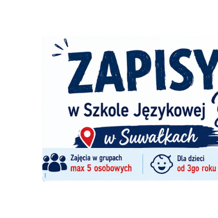
e-pazur
Witajcie 
szerokim 
sklepem z
się porad
Wysockiego 
794094800