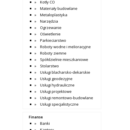
Kotły CO
Materiały budowlane
Metaloplastyka
Narzędzia
Ogrzewanie
Oświetlenie
Parkieciarstwo
Roboty wodne i melioracyjne
Roboty ziemne
Spółdzielnie mieszkaniowe
Stolarstwo
Usługi blacharsko-dekarskie
Usługi geodezyjne
Usługi hydrauliczne
Usługi projektowe
Usługi remontowo-budowlane
Usługi specjalistyczne
Finanse
Banki
Kantory