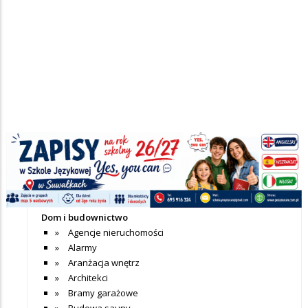
Nie dodano jeszcze wpisów do tej kategorii
+ Dodaj wpis
Katalog firm
Dom i budownictwo
Agencje nieruchomości
Alarmy
Aranżacja wnętrz
Architekci
Bramy garażowe
Budowa sauny