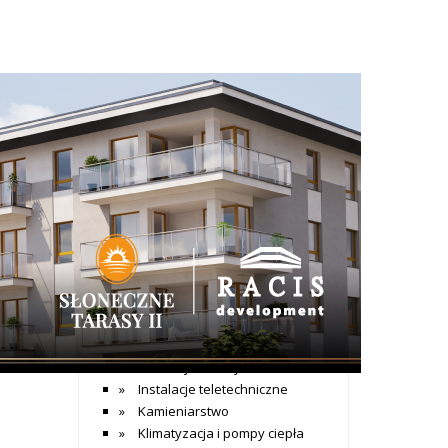
+ Dodaj wpis
Katalog firm
Dom i budownictwo
Agencje nieruchomości
Alarmy
Aranżacja wnętrz
Architekci
Bramy garażowe
Budowa sauny
Budownictwo mieszkaniowe
Budownictwo przemysłowwe
Instalacje elektryczne
Instalacje teletechniczne
Kamieniarstwo
Klimatyzacja i pompy ciepła