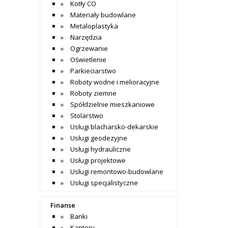
Kotły CO
Materiały budowlane
Metaloplastyka
Narzędzia
Ogrzewanie
Oświetlenie
Parkieciarstwo
Roboty wodne i melioracyjne
Roboty ziemne
Spółdzielnie mieszkaniowe
Stolarstwo
Usługi blacharsko-dekarskie
Usługi geodezyjne
Usługi hydrauliczne
Usługi projektowe
Usługi remontowo-budowlane
Usługi specjalistyczne
Finanse
Banki
Kantory