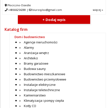
Płociczno-Osiedle
+48666254288
|
biurosylox@gmail.com
więcej »
+ Dodaj wpis
Katalog firm
Dom i budownictwo
Agencje nieruchomości
Alarmy
Aranżacja wnętrz
Architekci
Bramy garażowe
Budowa sauny
Budownictwo mieszkaniowe
Budownictwo przemysłowwe
Instalacje elektryczne
Instalacje teletechniczne
Kamieniarstwo
Klimatyzacja i pompy ciepła
Kotły CO