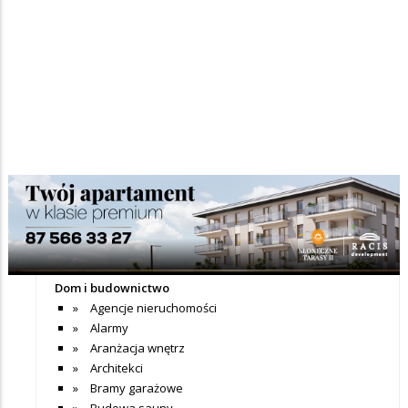
Nie dodano jeszcze wpisów do tej kategorii
+ Dodaj wpis
Katalog firm
Dom i budownictwo
Agencje nieruchomości
Alarmy
Aranżacja wnętrz
Architekci
Bramy garażowe
Budowa sauny