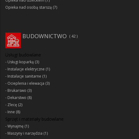
Opieka nad dzieckiem
(1)
Opieka nad osobą starszą
(7)
BUDOWNICTWO
42
Usługi budowlane
Usługi koparką
(3)
Instalacje elektryczne
(1)
Instalacje sanitarne
(1)
Ocieplenia i elewacja
(3)
Brukarswo
(3)
Dekarstwo
(8)
Zlecę
(2)
Inne
(8)
Sprzęt i materiały budowlane
Wynajmę
(1)
Maszyny i narzędzia
(1)