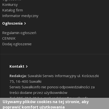
Konkursy
Katalog firm
Informator medyczny
Ogłoszenia
Regulamin ogłoszeń
CENNIK
Dodaj ogłoszenie
Kontakt
Redakcja:
Suwalski Serwis Informacyjny ul. Kościuszki
75, 16-400 Suwałki
Serwis Suwalki.info nie ponosi odpowiedzialności za
treści dodane przez użytkowników
Tel: 885-212-212 e-mail:
redakcja@suwalki.info
,
Używamy plików cookies na tej stronie, aby
reklama@suwalki.info
poprawić komfort użytkowania