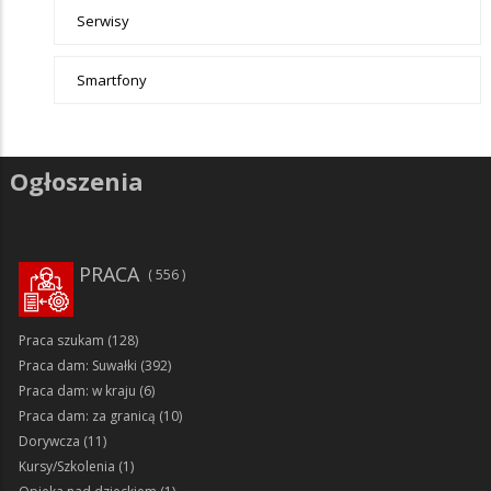
Serwisy
Smartfony
Ogłoszenia
PRACA
556
Praca szukam
(128)
Praca dam: Suwałki
(392)
Praca dam: w kraju
(6)
Praca dam: za granicą
(10)
Dorywcza
(11)
Kursy/Szkolenia
(1)