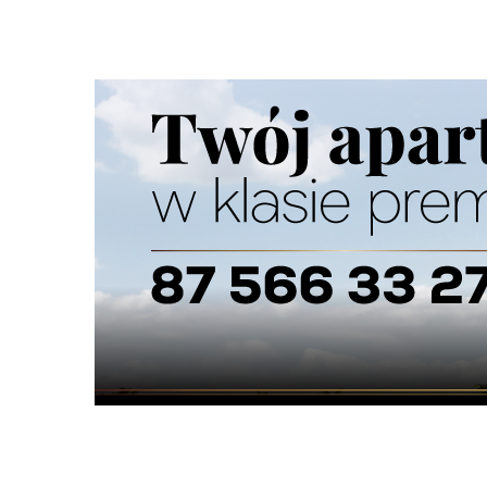
Szukana fraza w ogłoszeniach
nie odszukano ogłoszenia z podana frazą