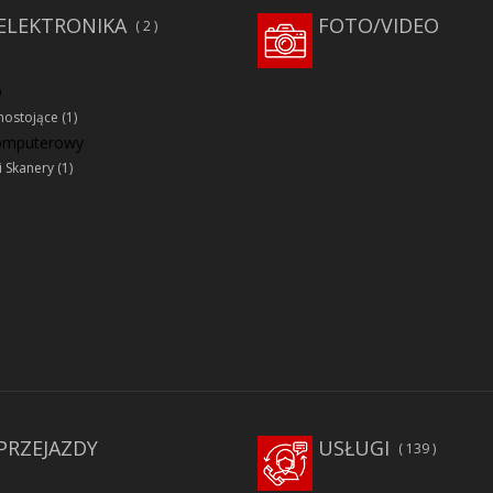
ELEKTRONIKA
FOTO/VIDEO
2
D
ostojące
(1)
komputerowy
i Skanery
(1)
PRZEJAZDY
USŁUGI
139