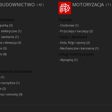
BUDOWNICTWO
MOTORYZACJA
42
7
udowlane
Pojazdy
oparką
(3)
Osobowe
(1)
e elektryczne
(1)
Przyczepy i naczepy
(2)
Części i akcesoria
e sanitarne
(1)
a i elewacja
(3)
Koła, felgi i opony
(2)
wo
(3)
Mechaniczne i karoseria
(1)
Usługi motoryzacyjne
wo
(8)
Wynajmę
(1)
 materiały budowlane
(1)
i narzędzia
(1)
m
(2)
ia i remonty
(9)