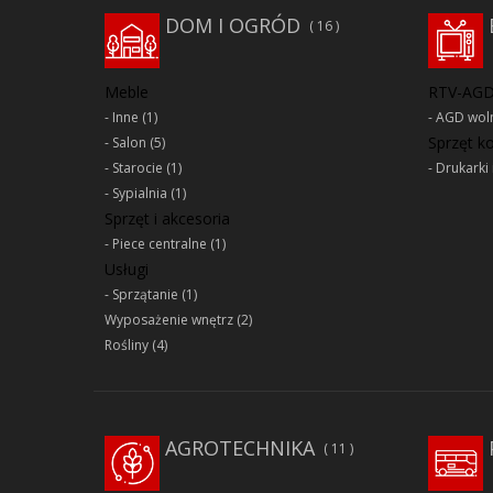
DOM I OGRÓD
16
Meble
RTV-AG
Inne
(1)
AGD woln
Sprzęt 
Salon
(5)
Starocie
(1)
Drukarki 
Sypialnia
(1)
Sprzęt i akcesoria
Piece centralne
(1)
Usługi
Sprzątanie
(1)
Wyposażenie wnętrz
(2)
Rośliny
(4)
AGROTECHNIKA
11