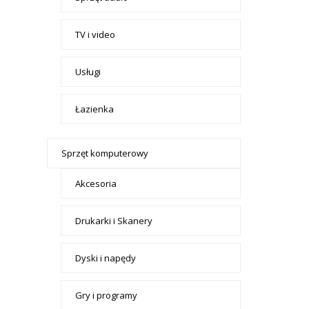
TV i video
Usługi
Łazienka
Sprzęt komputerowy
Akcesoria
Drukarki i Skanery
Dyski i napędy
Gry i programy