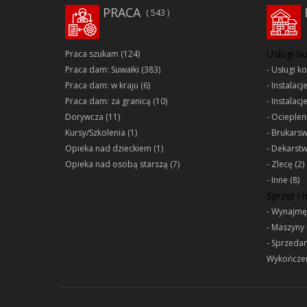
PRACA
543
Usługi b
Praca szukam
(124)
Praca dam: Suwałki
(383)
Usługi k
Praca dam: w kraju
(6)
Instalacj
Praca dam: za granicą
(10)
Instalacj
Dorywcza
(11)
Ociepleni
Kursy/Szkolenia
(1)
Brukars
Opieka nad dzieckiem
(1)
Dekarst
Opieka nad osobą starszą
(7)
Zlecę
(2)
Inne
(8)
Sprzęt i
Wynajmę
Maszyny 
Sprzeda
Wykończen