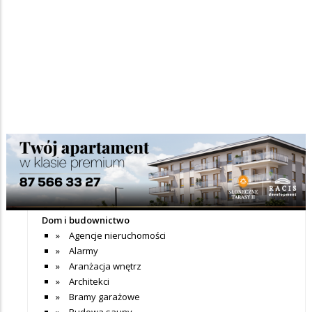
Nie dodano jeszcze wpisów do tej kategorii
+ Dodaj wpis
Katalog firm
Dom i budownictwo
Agencje nieruchomości
Alarmy
Aranżacja wnętrz
Architekci
Bramy garażowe
Budowa sauny