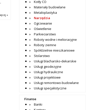
…
Kotły CO
Materiały budowlane
Metaloplastyka
ięcej »
Narzędzia
Ogrzewanie
Oświetlenie
Parkieciarstwo
Roboty wodne i melioracyjne
Roboty ziemne
Spółdzielnie mieszkaniowe
Stolarstwo
Usługi blacharsko-dekarskie
Usługi geodezyjne
Usługi hydrauliczne
Usługi projektowe
Usługi remontowo-budowlane
Usługi specjalistyczne
Finanse
Banki
Kantory