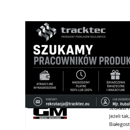
Majster
Majster S
najwyższe
ochronne,
sprzedaż
ul. Raczkow
795-505-52
Wózki w
Szukasz 
Jeżeli ta
Białegost