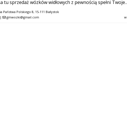
a tu sprzedaż wózków widłowych z pewnością spełni Twoje
ia Państwa Polskiego 8, 15-111 Białystok
|
gmwozki@gmail.com
w