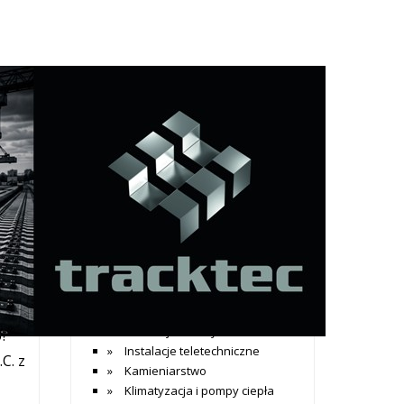
+ Dodaj wpis
Katalog firm
arcza
Dom i budownictwo
Agencje nieruchomości
ty. W
Alarmy
Aranżacja wnętrz
Architekci
Bramy garażowe
ięcej »
Budowa sauny
Budownictwo mieszkaniowe
Budownictwo przemysłowwe
Instalacje elektryczne
o?
Instalacje teletechniczne
C. z
Kamieniarstwo
Klimatyzacja i pompy ciepła