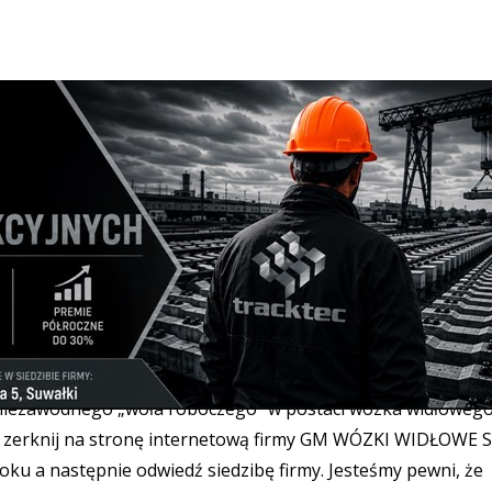
 Studio BHP
tudio BHP to sprawdzony i zaufany parter biznesowy. Dost
j jakości produkty BHP. Wszystkie produkty BHP: rękawice
 obuwie i ubrania robocze posiadają odpowiednie certyfika
y posiadamy również chemię profesjonalną i domową.…
ska 151, 16-400 Suwałki
2
|
bhp@majstersuwalki.pl
w
idłowe Białystok - GM Wózki Widłowe
niezawodnego „woła roboczego” w postaci wózka widłoweg
k, zerknij na stronę internetową firmy GM WÓZKI WIDŁOWE S.
oku a następnie odwiedź siedzibę firmy. Jesteśmy pewni, że