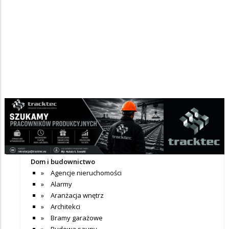
Nie dodano jeszcze wpisów do tej kategorii
+ Dodaj wpis
Katalog firm
Dom i budownictwo
Agencje nieruchomości
Alarmy
Aranżacja wnętrz
Architekci
Bramy garażowe
Budowa sauny