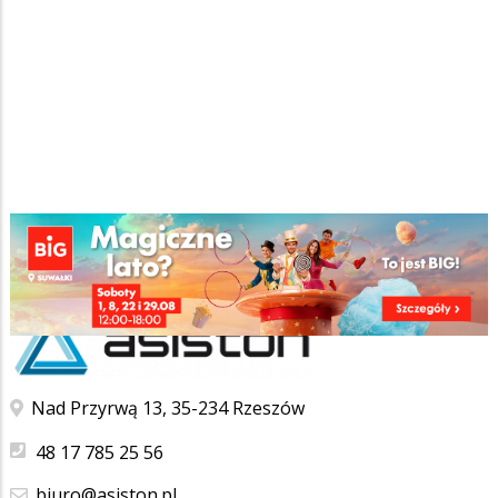
Strona główna
/
Katalog firm
/
Usługi
/
Informatyczne
/
Ścieżka
Asiston Sp. z o. o.
nawigacyjna
Nad Przyrwą 13, 35-234 Rzeszów
48 17 785 25 56
biuro@asiston.pl