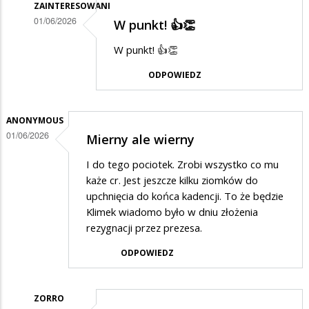
ZAINTERESOWANI
01/06/2026
W punkt! 👍👏
Dodane
W punkt! 👍👏
przez
ODPOWIEDZ
Zorro
w
odpowiedzi
ANONYMOUS
01/06/2026
Mierny ale wierny
na
Zięć
I do tego pociotek. Zrobi wszystko co mu
brata
każe cr. Jest jeszcze kilku ziomków do
upchnięcia do końca kadencji. To że będzie
prezydenta
Klimek wiadomo było w dniu złożenia
rezygnacji przez prezesa.
ODPOWIEDZ
ZORRO