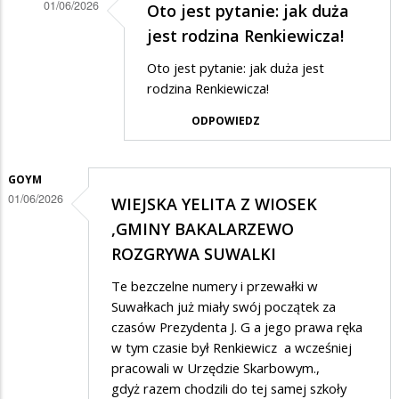
01/06/2026
Oto jest pytanie: jak duża
Dodane
jest rodzina Renkiewicza!
przez
Oto jest pytanie: jak duża jest
Anonymous
rodzina Renkiewicza!
w
ODPOWIEDZ
odpowiedzi
na
GOYM
Mierny
01/06/2026
WIEJSKA YELITA Z WIOSEK
ale
,GMINY BAKALARZEWO
wierny
ROZGRYWA SUWALKI
Te bezczelne numery i przewałki w
Suwałkach już miały swój początek za
czasów Prezydenta J. G a jego prawa ręka
w tym czasie był Renkiewicz a wcześniej
pracowali w Urzędzie Skarbowym.,
gdyż razem chodzili do tej samej szkoły