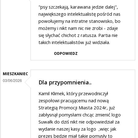
"psy szczekają, karawana jedzie dalej",
największego intelektualistę pośród nas
powołujemy na intratne stanowisko, bo
możemy i nikt nam nic nie zrobi - zdaje
się słychać chichot z ratusza. Partia nie
takich intelektualistów już widziała.
ODPOWIEDZ
MIESZKANIEC
03/06/2026
Dla przypomnienia..
Kamil Klimek, który przewodniczył
zespołowi pracującemu nad nową
Strategią Promocji Miasta 2024r, już
zabłysnął pomysłami chcąc zmienić logo
Suwałk do dziś nikt nie odpowiedział za
wydanie naszej kasy za logo ,więc jak
prezes będzie miał takie pomysły to