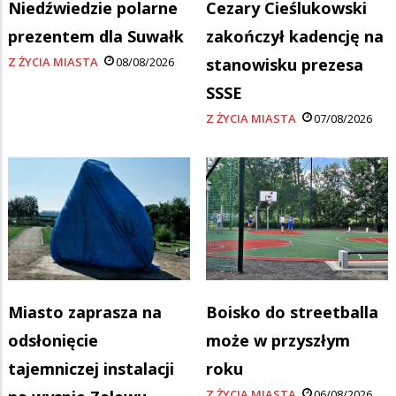
Niedźwiedzie polarne
Cezary Cieślukowski
prezentem dla Suwałk
zakończył kadencję na
Z ŻYCIA MIASTA
08/08/2026
stanowisku prezesa
SSSE
Z ŻYCIA MIASTA
07/08/2026
Miasto zaprasza na
Boisko do streetballa
odsłonięcie
może w przyszłym
tajemniczej instalacji
roku
Z ŻYCIA MIASTA
06/08/2026