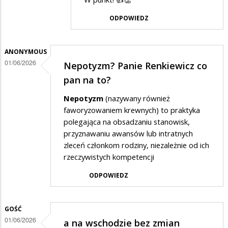
przez
ODPOWIEDZ
Gość
w
odpowiedzi
ANONYMOUS
01/06/2026
Nepotyzm? Panie Renkiewicz co
na
pan na to?
a
na
Nepotyzm
(nazywany również
faworyzowaniem krewnych) to praktyka
wschodzie
polegająca na obsadzaniu stanowisk,
bez
przyznawaniu awansów lub intratnych
zmian
zleceń członkom rodziny, niezależnie od ich
rzeczywistych kompetencji
ODPOWIEDZ
GOŚĆ
01/06/2026
a na wschodzie bez zmian