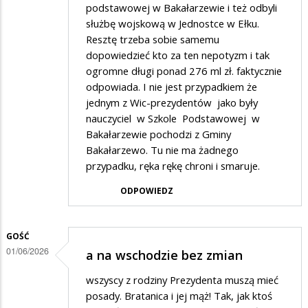
podstawowej w Bakałarzewie i też odbyli
służbę wojskową w Jednostce w Ełku.
Resztę trzeba sobie samemu
dopowiedzieć kto za ten nepotyzm i tak
ogromne długi ponad 276 ml zł. faktycznie
odpowiada. I nie jest przypadkiem że
jednym z Wic-prezydentów jako były
nauczyciel w Szkole Podstawowej w
Bakałarzewie pochodzi z Gminy
Bakałarzewo. Tu nie ma żadnego
przypadku, ręka rękę chroni i smaruje.
ODPOWIEDZ
GOŚĆ
01/06/2026
a na wschodzie bez zmian
wszyscy z rodziny Prezydenta muszą mieć
posady. Bratanica i jej mąż! Tak, jak ktoś