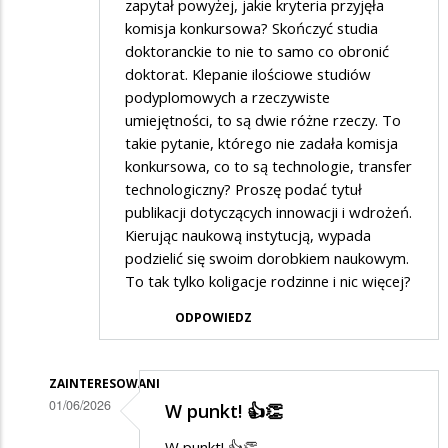
zapytał powyżej, jakie kryteria przyjęła
komisja konkursowa? Skończyć studia
doktoranckie to nie to samo co obronić
doktorat. Klepanie ilościowe studiów
podyplomowych a rzeczywiste
umiejętności, to są dwie różne rzeczy. To
takie pytanie, którego nie zadała komisja
konkursowa, co to są technologie, transfer
technologiczny? Proszę podać tytuł
publikacji dotyczących innowacji i wdrożeń.
Kierując naukową instytucją, wypada
podzielić się swoim dorobkiem naukowym.
To tak tylko koligacje rodzinne i nic więcej?
ODPOWIEDZ
ZAINTERESOWANI
01/06/2026
W punkt! 👍👏
Dodane
W punkt! 👍👏