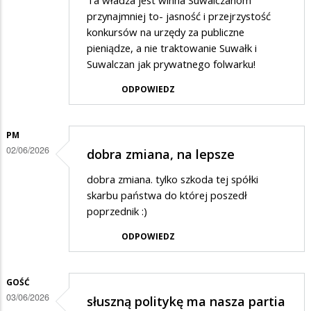
Ta władza jest winna Suwalczanom
przynajmniej to- jasność i przejrzystość
konkursów na urzędy za publiczne
pieniądze, a nie traktowanie Suwałk i
Suwalczan jak prywatnego folwarku!
ODPOWIEDZ
PM
02/06/2026
dobra zmiana, na lepsze
dobra zmiana. tylko szkoda tej spółki
skarbu państwa do której poszedł
poprzednik :)
ODPOWIEDZ
GOŚĆ
03/06/2026
słuszną politykę ma nasza partia