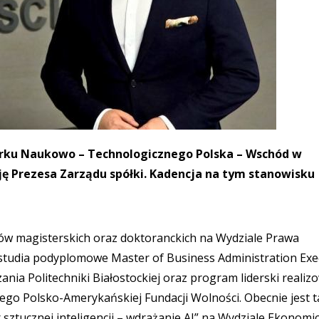
arku Naukowo – Technologicznego Polska – Wschód w
ę Prezesa Zarządu spółki. Kadencja na tym stanowisku
iów magisterskich oraz doktoranckich na Wydziale Prawa
studia podyplomowe Master of Business Administration Exe
nia Politechniki Białostockiej oraz program liderski realiz
iego Polsko-Amerykańskiej Fundacji Wolności. Obecnie jest 
tucznej inteligencji – wdrażanie AI” na Wydziale Ekonom