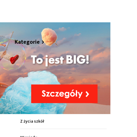
hare
Kategorie
Z życia miasta
Sport
Kultura
Wiadomości z regionu
Z życia szkół