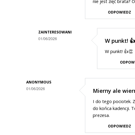
nie jest zięć brata?
ODPOWIEDZ
ZAINTERESOWANI
01/06/2026
W punkt! 👍
Dodane
W punkt! 👍👏
przez
ODPOW
Zorro
w
odpowiedzi
ANONYMOUS
01/06/2026
Mierny ale wier
na
Zięć
I do tego pociotek. 
brata
do końca kadencji. T
prezesa.
prezydenta
ODPOWIEDZ