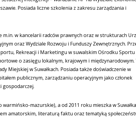
awie. Posiada liczne szkolenia z zakresu zarządzania i
m.in. w kancelarii radców prawnych oraz w strukturach Ur
yjnym oraz Wydziale Rozwoju i Funduszy Zewnętrznych. Prz
u Sportu, Rekreacji i Marketingu w suwalskim Ośrodku Sportu 
 sportowe o zasięgu lokalnym, krajowym i międzynarodowym.
y Miejskiej w Suwałkach. Posiada także doświadczenie w
itałem publicznym, zarządzaniu operacyjnym jako członek
i gospodarczej.
o warmińsko-mazurskie), a od 2011 roku mieszka w Suwałka
ortem amatorskim, literaturą faktu oraz tematyką społeczeńs