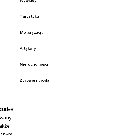
Wywiady
Turystyka
Motoryzacja
Artykuły
Nieruchomości
Zdrowie i uroda
cutive
owany
także
icznym