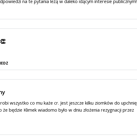
 Odpowiedzi na te pytania leżą w daleko idącym interesie publicznym!
👏
IEDZ
ny
Zrobi wszystko co mu każe cr. Jest jeszcze kilku ziomków do upchnię
o że będzie Klimek wiadomo było w dniu złożenia rezygnacji przez