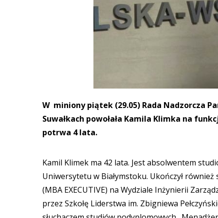
W miniony piątek (29.05) Rada Nadzorcza P
Suwałkach powołała Kamila Klimka na funkcj
potrwa 4 lata.
Kamil Klimek ma 42 lata. Jest absolwentem stud
Uniwersytetu w Białymstoku. Ukończył również 
(MBA EXECUTIVE) na Wydziale Inżynierii Zarządza
przez Szkołę Liderstwa im. Zbigniewa Pełczyńsk
słuchaczem studiów podyplomowych „Menadżer sz