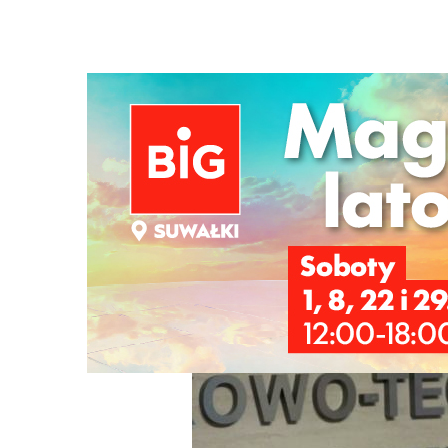
Strona główna
/
Wiadomości
/
Z życia miasta
/
Kamil Klim
Ścieżka
nawigacyjna
/
Z ŻYCIA MIASTA
01/06/2026
20 Komentarzy
Kamil Klimek został prezesem Parku N