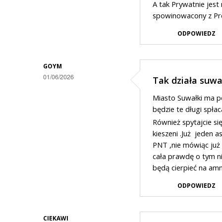
A tak Prywatnie jest
spowinowacony z P
ODPOWIEDZ
GOYM
01/06/2026
Tak działa suwa
Miasto Suwałki ma po
będzie te długi spłac
Również spytajcie się
kieszeni .Już jeden a
PNT ,nie mówiąc już 
cała prawdę o tym ni
będą cierpieć na amn
ODPOWIEDZ
CIEKAWI