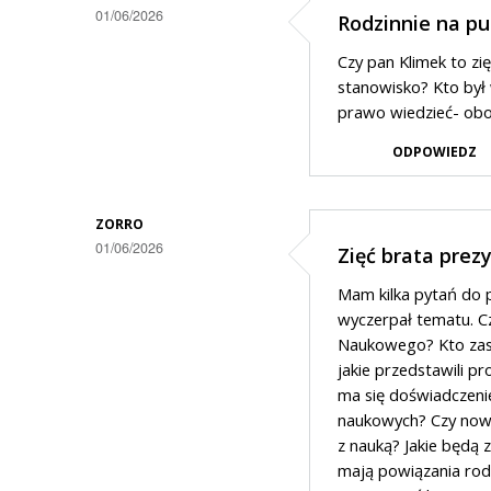
01/06/2026
Rodzinnie na pu
Czy pan Klimek to zię
stanowisko? Kto był
prawo wiedzieć- obo
ODPOWIEDZ
ZORRO
01/06/2026
Zięć brata prez
Mam kilka pytań do po
wyczerpał tematu. C
Naukowego? Kto zasia
jakie przedstawili p
ma się doświadczeni
naukowych? Czy nowy 
z nauką? Jakie będą
mają powiązania rod