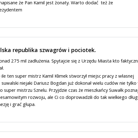
 napisane że Pan Kamil jest żonaty. Warto dodać też że
rezydentem
lska republika szwagrów i pociotek.
nad 275 mil zadłużenia. Spytajcie się z Urzędu Miasta kto faktyczn
ał.
 ile ten super mistrz Kamil Klimek stworzył miejsc pracy z własnej
s suwalski niejaki Dariusz Bogdan już dokonał wielu cudów nie tylko
o super mistrzu Sznelu. Przyjdzie czas że mieszkańcy Suwałk pozna
esamowitym rozwoju, ale Ci co doprowadzili do tak wielkiego dług
ezję i grać głupa.