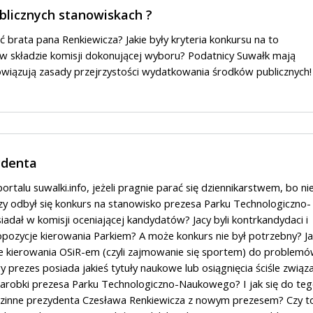
blicznych stanowiskach ?
ć brata pana Renkiewicza? Jakie były kryteria konkursu na to
 w składzie komisji dokonującej wyboru? Podatnicy Suwałk mają
wiązują zasady przejrzystości wydatkowania środków publicznych
ydenta
rtalu suwalki.info, jeżeli pragnie parać się dziennikarstwem, bo ni
zy odbył się konkurs na stanowisko prezesa Parku Technologiczno-
dał w komisji oceniającej kandydatów? Jacy byli kontrkandydaci i
ropozycje kierowania Parkiem? A może konkurs nie był potrzebny? J
e kierowania OSiR-em (czyli zajmowanie się sportem) do problem
prezes posiada jakieś tytuły naukowe lub osiągnięcia ściśle związ
 zarobki prezesa Parku Technologiczno-Naukowego? I jak się do te
zinne prezydenta Czesława Renkiewicza z nowym prezesem? Czy t