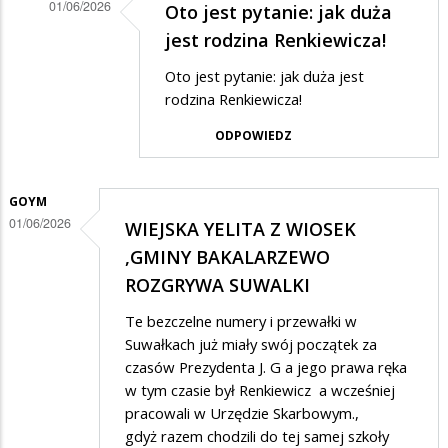
01/06/2026
Oto jest pytanie: jak duża
Dodane
jest rodzina Renkiewicza!
przez
Oto jest pytanie: jak duża jest
Anonymous
rodzina Renkiewicza!
w
ODPOWIEDZ
odpowiedzi
na
GOYM
Mierny
01/06/2026
WIEJSKA YELITA Z WIOSEK
ale
,GMINY BAKALARZEWO
wierny
ROZGRYWA SUWALKI
Te bezczelne numery i przewałki w
Suwałkach już miały swój początek za
czasów Prezydenta J. G a jego prawa ręka
w tym czasie był Renkiewicz a wcześniej
pracowali w Urzędzie Skarbowym.,
gdyż razem chodzili do tej samej szkoły