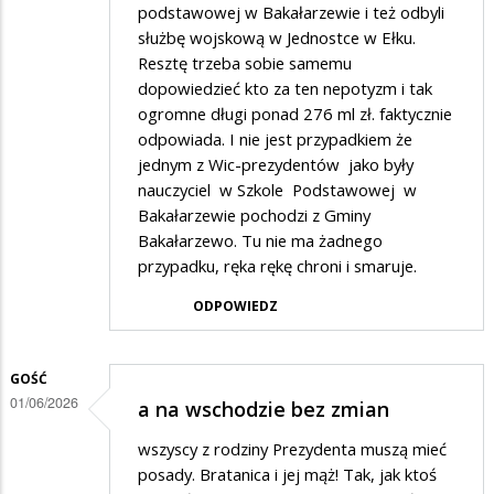
podstawowej w Bakałarzewie i też odbyli
służbę wojskową w Jednostce w Ełku.
Resztę trzeba sobie samemu
dopowiedzieć kto za ten nepotyzm i tak
ogromne długi ponad 276 ml zł. faktycznie
odpowiada. I nie jest przypadkiem że
jednym z Wic-prezydentów jako były
nauczyciel w Szkole Podstawowej w
Bakałarzewie pochodzi z Gminy
Bakałarzewo. Tu nie ma żadnego
przypadku, ręka rękę chroni i smaruje.
ODPOWIEDZ
GOŚĆ
01/06/2026
a na wschodzie bez zmian
wszyscy z rodziny Prezydenta muszą mieć
posady. Bratanica i jej mąż! Tak, jak ktoś