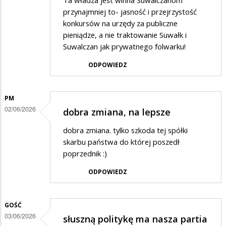
Ta władza jest winna Suwalczanom
przynajmniej to- jasność i przejrzystość
konkursów na urzędy za publiczne
pieniądze, a nie traktowanie Suwałk i
Suwalczan jak prywatnego folwarku!
ODPOWIEDZ
PM
02/06/2026
dobra zmiana, na lepsze
dobra zmiana. tylko szkoda tej spółki
skarbu państwa do której poszedł
poprzednik :)
ODPOWIEDZ
GOŚĆ
03/06/2026
słuszną politykę ma nasza partia