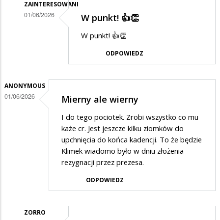
ZAINTERESOWANI
01/06/2026
W punkt! 👍👏
Dodane
W punkt! 👍👏
przez
ODPOWIEDZ
Zorro
w
odpowiedzi
ANONYMOUS
01/06/2026
Mierny ale wierny
na
Zięć
I do tego pociotek. Zrobi wszystko co mu
brata
każe cr. Jest jeszcze kilku ziomków do
upchnięcia do końca kadencji. To że będzie
prezydenta
Klimek wiadomo było w dniu złożenia
rezygnacji przez prezesa.
ODPOWIEDZ
ZORRO