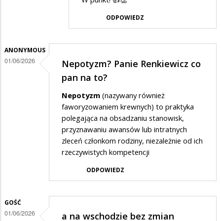
przez
ODPOWIEDZ
Gość
w
odpowiedzi
ANONYMOUS
01/06/2026
Nepotyzm? Panie Renkiewicz co
na
pan na to?
a
na
Nepotyzm
(nazywany również
faworyzowaniem krewnych) to praktyka
wschodzie
polegająca na obsadzaniu stanowisk,
bez
przyznawaniu awansów lub intratnych
zmian
zleceń członkom rodziny, niezależnie od ich
rzeczywistych kompetencji
ODPOWIEDZ
GOŚĆ
01/06/2026
a na wschodzie bez zmian