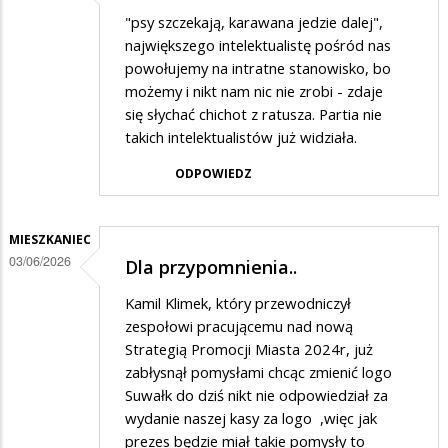
"psy szczekają, karawana jedzie dalej",
największego intelektualistę pośród nas
powołujemy na intratne stanowisko, bo
możemy i nikt nam nic nie zrobi - zdaje
się słychać chichot z ratusza. Partia nie
takich intelektualistów już widziała.
ODPOWIEDZ
MIESZKANIEC
03/06/2026
Dla przypomnienia..
Kamil Klimek, który przewodniczył
zespołowi pracującemu nad nową
Strategią Promocji Miasta 2024r, już
zabłysnął pomysłami chcąc zmienić logo
Suwałk do dziś nikt nie odpowiedział za
wydanie naszej kasy za logo ,więc jak
prezes będzie miał takie pomysły to