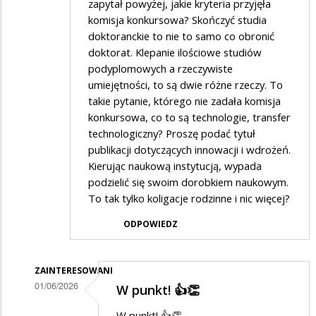
zapytał powyżej, jakie kryteria przyjęła
komisja konkursowa? Skończyć studia
doktoranckie to nie to samo co obronić
doktorat. Klepanie ilościowe studiów
podyplomowych a rzeczywiste
umiejętności, to są dwie różne rzeczy. To
takie pytanie, którego nie zadała komisja
konkursowa, co to są technologie, transfer
technologiczny? Proszę podać tytuł
publikacji dotyczących innowacji i wdrożeń.
Kierując naukową instytucją, wypada
podzielić się swoim dorobkiem naukowym.
To tak tylko koligacje rodzinne i nic więcej?
ODPOWIEDZ
ZAINTERESOWANI
01/06/2026
W punkt! 👍👏
Dodane
W punkt! 👍👏