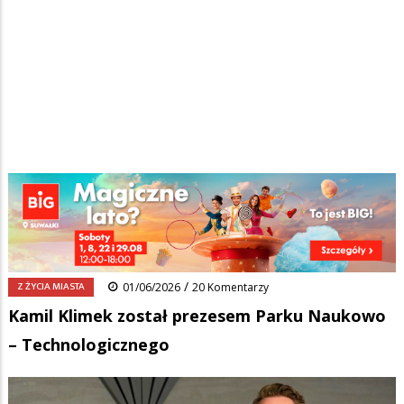
Strona główna
/
Wiadomości
/
Z życia miasta
/
Ścieżka
Kamil Klimek został prezesem Parku Naukowo – Technologicznego
nawigacyjna
Facebook
Pinterest
Tumblr
Reddit
Share
0
/
Z ŻYCIA MIASTA
01/06/2026
20 Komentarzy
Kamil Klimek został prezesem Parku Naukowo
– Technologicznego