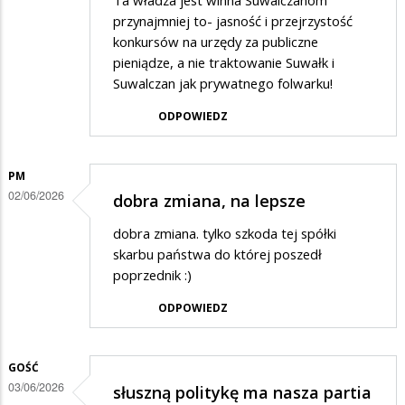
Ta władza jest winna Suwalczanom
przynajmniej to- jasność i przejrzystość
konkursów na urzędy za publiczne
pieniądze, a nie traktowanie Suwałk i
Suwalczan jak prywatnego folwarku!
ODPOWIEDZ
PM
02/06/2026
dobra zmiana, na lepsze
dobra zmiana. tylko szkoda tej spółki
skarbu państwa do której poszedł
poprzednik :)
ODPOWIEDZ
GOŚĆ
03/06/2026
słuszną politykę ma nasza partia