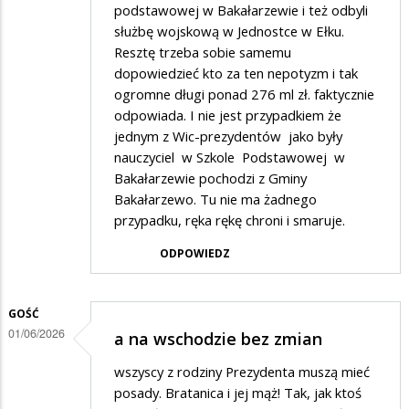
podstawowej w Bakałarzewie i też odbyli
służbę wojskową w Jednostce w Ełku.
Resztę trzeba sobie samemu
dopowiedzieć kto za ten nepotyzm i tak
ogromne długi ponad 276 ml zł. faktycznie
odpowiada. I nie jest przypadkiem że
jednym z Wic-prezydentów jako były
nauczyciel w Szkole Podstawowej w
Bakałarzewie pochodzi z Gminy
Bakałarzewo. Tu nie ma żadnego
przypadku, ręka rękę chroni i smaruje.
ODPOWIEDZ
GOŚĆ
01/06/2026
a na wschodzie bez zmian
wszyscy z rodziny Prezydenta muszą mieć
posady. Bratanica i jej mąż! Tak, jak ktoś