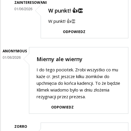
ZAINTERESOWANI
01/06/2026
W punkt! 👍👏
Dodane
W punkt! 👍👏
przez
ODPOWIEDZ
Zorro
w
odpowiedzi
ANONYMOUS
01/06/2026
Mierny ale wierny
na
Zięć
I do tego pociotek. Zrobi wszystko co mu
brata
każe cr. Jest jeszcze kilku ziomków do
upchnięcia do końca kadencji. To że będzie
prezydenta
Klimek wiadomo było w dniu złożenia
rezygnacji przez prezesa.
ODPOWIEDZ
ZORRO