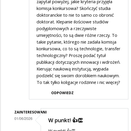
zapytał powyżej, jakie kryteria przyjęła
komisja konkursowa? Skończyć studia
doktoranckie to nie to samo co obronić
doktorat. Klepanie ilościowe studiów
podyplomowych a rzeczywiste
umiejętności, to są dwie różne rzeczy. To
takie pytanie, którego nie zadała komisja
konkursowa, co to są technologie, transfer
technologiczny? Proszę podać tytuł
publikacji dotyczących innowacji i wdrożeń.
Kierując naukową instytucją, wypada
podzielić się swoim dorobkiem naukowym.
To tak tylko koligacje rodzinne i nic więcej?
ODPOWIEDZ
ZAINTERESOWANI
01/06/2026
W punkt! 👍👏
Dodane
W punkt! 👍👏