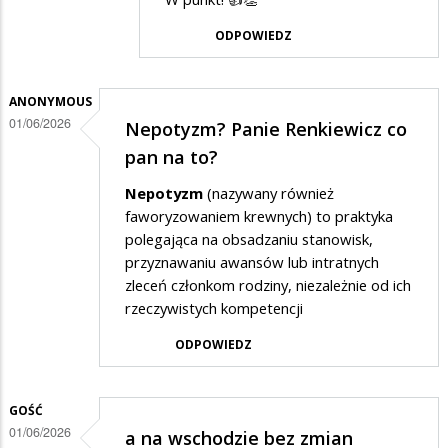
przez
ODPOWIEDZ
Gość
w
odpowiedzi
ANONYMOUS
01/06/2026
Nepotyzm? Panie Renkiewicz co
na
pan na to?
a
na
Nepotyzm
(nazywany również
faworyzowaniem krewnych) to praktyka
wschodzie
polegająca na obsadzaniu stanowisk,
bez
przyznawaniu awansów lub intratnych
zmian
zleceń członkom rodziny, niezależnie od ich
rzeczywistych kompetencji
ODPOWIEDZ
GOŚĆ
01/06/2026
a na wschodzie bez zmian