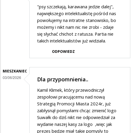
"psy szczekają, karawana jedzie dalej",
największego intelektualistę pośród nas
powołujemy na intratne stanowisko, bo
możemy i nikt nam nic nie zrobi - zdaje
się słychać chichot z ratusza. Partia nie
takich intelektualistów już widziała.
ODPOWIEDZ
MIESZKANIEC
03/06/2026
Dla przypomnienia..
Kamil Klimek, który przewodniczył
zespołowi pracującemu nad nową
Strategią Promocji Miasta 2024r, już
zabłysnął pomysłami chcąc zmienić logo
Suwałk do dziś nikt nie odpowiedział za
wydanie naszej kasy za logo ,więc jak
prezes będzie miał takie pomysły to