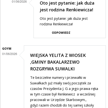
01/06/2026
Oto jest pytanie: jak duża
Dodane
jest rodzina Renkiewicza!
przez
Oto jest pytanie: jak duża jest
Anonymous
rodzina Renkiewicza!
w
ODPOWIEDZ
odpowiedzi
na
GOYM
Mierny
01/06/2026
WIEJSKA YELITA Z WIOSEK
ale
,GMINY BAKALARZEWO
wierny
ROZGRYWA SUWALKI
Te bezczelne numery i przewałki w
Suwałkach już miały swój początek za
czasów Prezydenta J. G a jego prawa ręka
w tym czasie był Renkiewicz a wcześniej
pracowali w Urzędzie Skarbowym.,
gdyż razem chodzili do tej samej szkoły