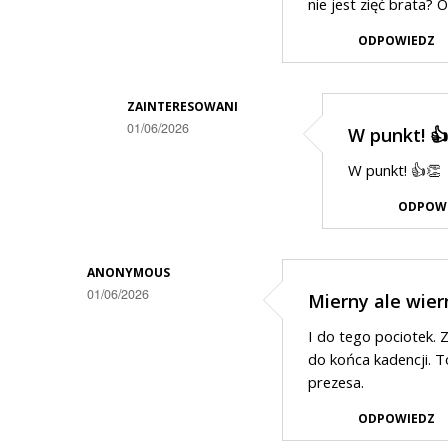
nie jest zięć brata?
ODPOWIEDZ
ZAINTERESOWANI
01/06/2026
W punkt! 👍
Dodane
W punkt! 👍👏
przez
ODPOW
Zorro
w
odpowiedzi
ANONYMOUS
01/06/2026
Mierny ale wier
na
Zięć
I do tego pociotek. 
brata
do końca kadencji. T
prezesa.
prezydenta
ODPOWIEDZ