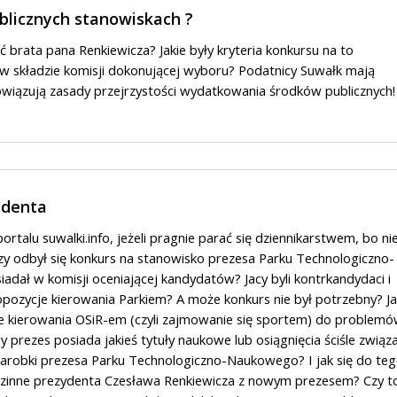
blicznych stanowiskach ?
ć brata pana Renkiewicza? Jakie były kryteria konkursu na to
 w składzie komisji dokonującej wyboru? Podatnicy Suwałk mają
wiązują zasady przejrzystości wydatkowania środków publicznych
ydenta
rtalu suwalki.info, jeżeli pragnie parać się dziennikarstwem, bo ni
zy odbył się konkurs na stanowisko prezesa Parku Technologiczno-
dał w komisji oceniającej kandydatów? Jacy byli kontrkandydaci i
ropozycje kierowania Parkiem? A może konkurs nie był potrzebny? J
e kierowania OSiR-em (czyli zajmowanie się sportem) do problem
prezes posiada jakieś tytuły naukowe lub osiągnięcia ściśle związ
 zarobki prezesa Parku Technologiczno-Naukowego? I jak się do te
zinne prezydenta Czesława Renkiewicza z nowym prezesem? Czy t