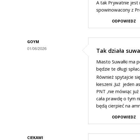
A tak Prywatnie jest
spowinowacony z P
ODPOWIEDZ
GOYM
01/06/2026
Tak działa suwa
Miasto Suwałki ma po
będzie te długi spłac
Również spytajcie się
kieszeni .Już jeden a
PNT ,nie mówiąc już 
cała prawdę o tym ni
będą cierpieć na amn
ODPOWIEDZ
CIEKAWI