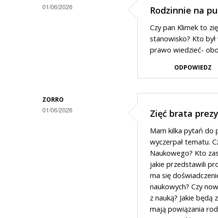
01/06/2026
Rodzinnie na pu
Czy pan Klimek to zię
stanowisko? Kto był
prawo wiedzieć- obo
ODPOWIEDZ
ZORRO
01/06/2026
Zięć brata prez
Mam kilka pytań do po
wyczerpał tematu. C
Naukowego? Kto zasia
jakie przedstawili p
ma się doświadczeni
naukowych? Czy nowy 
z nauką? Jakie będą
mają powiązania rod