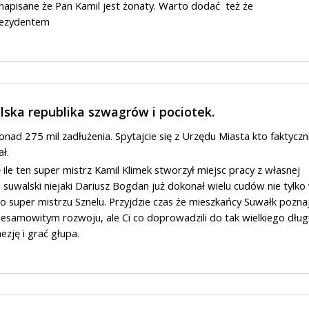
 napisane że Pan Kamil jest żonaty. Warto dodać też że
rezydentem
lska republika szwagrów i pociotek.
nad 275 mil zadłużenia. Spytajcie się z Urzędu Miasta kto faktyczn
ał.
 ile ten super mistrz Kamil Klimek stworzył miejsc pracy z własnej
s suwalski niejaki Dariusz Bogdan już dokonał wielu cudów nie tylko
o super mistrzu Sznelu. Przyjdzie czas że mieszkańcy Suwałk pozna
esamowitym rozwoju, ale Ci co doprowadzili do tak wielkiego dług
ezję i grać głupa.