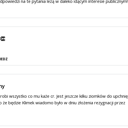
 Odpowiedzi na te pytania leżą w daleko idącym interesie publicznym!
👏
IEDZ
ny
Zrobi wszystko co mu każe cr. Jest jeszcze kilku ziomków do upchnię
o że będzie Klimek wiadomo było w dniu złożenia rezygnacji przez