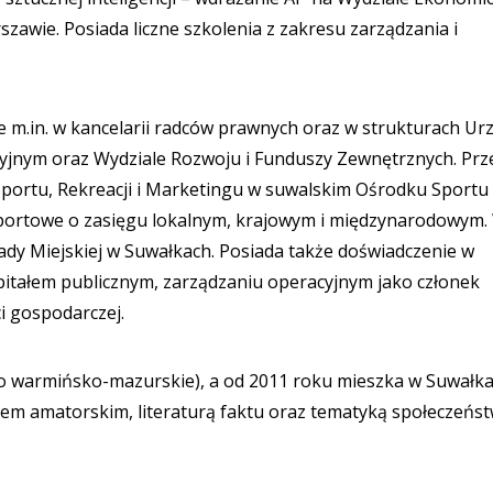
awie. Posiada liczne szkolenia z zakresu zarządzania i
m.in. w kancelarii radców prawnych oraz w strukturach Ur
yjnym oraz Wydziale Rozwoju i Funduszy Zewnętrznych. Prz
u Sportu, Rekreacji i Marketingu w suwalskim Ośrodku Sportu 
 sportowe o zasięgu lokalnym, krajowym i międzynarodowym.
y Miejskiej w Suwałkach. Posiada także doświadczenie w
itałem publicznym, zarządzaniu operacyjnym jako członek
i gospodarczej.
o warmińsko-mazurskie), a od 2011 roku mieszka w Suwałka
ortem amatorskim, literaturą faktu oraz tematyką społeczeńs