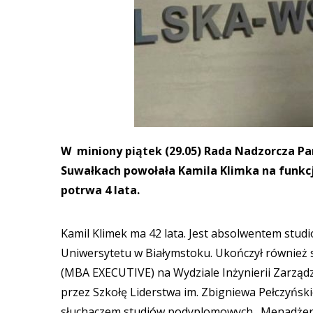
W miniony piątek (29.05) Rada Nadzorcza P
Suwałkach powołała Kamila Klimka na funkcj
potrwa 4 lata.
Kamil Klimek ma 42 lata. Jest absolwentem stud
Uniwersytetu w Białymstoku. Ukończył również 
(MBA EXECUTIVE) na Wydziale Inżynierii Zarządza
przez Szkołę Liderstwa im. Zbigniewa Pełczyńsk
słuchaczem studiów podyplomowych „Menadżer sz