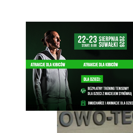
Strona główna
/
Wiadomości
/
Z życia miasta
/
Kamil Klim
Ścieżka
nawigacyjna
/
Z ŻYCIA MIASTA
01/06/2026
20 Komentarzy
Kamil Klimek został prezesem Parku N