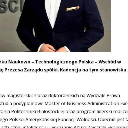
arku Naukowo – Technologicznego Polska – Wschód w
ę Prezesa Zarządu spółki. Kadencja na tym stanowisku
iów magisterskich oraz doktoranckich na Wydziale Prawa
studia podyplomowe Master of Business Administration Exe
nia Politechniki Białostockiej oraz program liderski realiz
iego Polsko-Amerykańskiej Fundacji Wolności. Obecnie jest 
tucznej inteligencji – wdrażanie AI” na Wydziale Ekonom