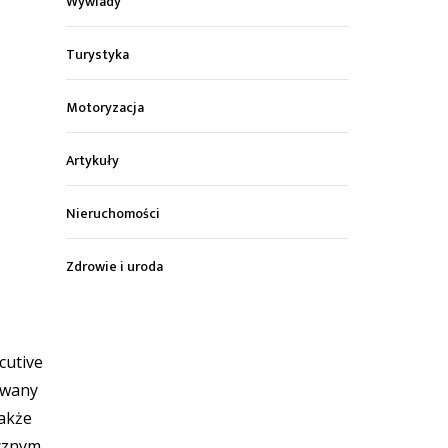
Wywiady
Turystyka
Motoryzacja
Artykuły
Nieruchomości
Zdrowie i uroda
cutive
owany
także
icznym