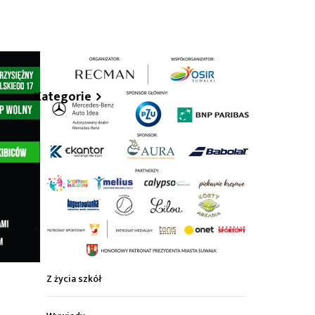
hare
Kategorie
Z życia miasta
Sport
Kultura
Wiadomości z regionu
Z życia szkół