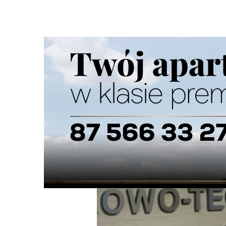
Strona główna
/
Wiadomości
/
Z życia miasta
/
Kamil Klim
Ścieżka
nawigacyjna
/
Z ŻYCIA MIASTA
01/06/2026
20 Komentarzy
Kamil Klimek został prezesem Parku N