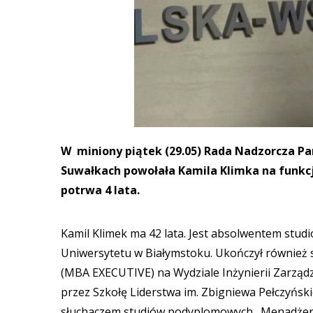
W miniony piątek (29.05) Rada Nadzorcza P
Suwałkach powołała Kamila Klimka na funkcj
potrwa 4 lata.
Kamil Klimek ma 42 lata. Jest absolwentem stud
Uniwersytetu w Białymstoku. Ukończył również 
(MBA EXECUTIVE) na Wydziale Inżynierii Zarządza
przez Szkołę Liderstwa im. Zbigniewa Pełczyńsk
słuchaczem studiów podyplomowych „Menadżer sz