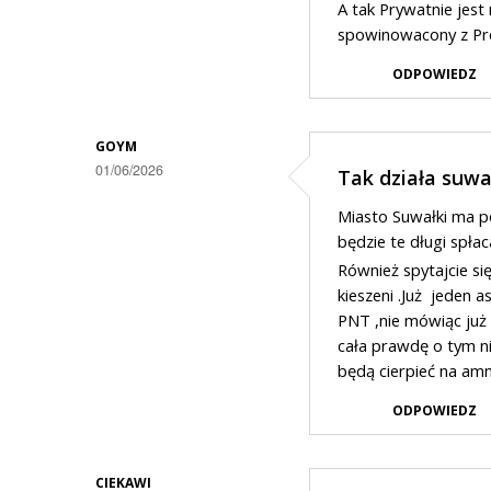
A tak Prywatnie jest
spowinowacony z P
ODPOWIEDZ
GOYM
01/06/2026
Tak działa suwa
Miasto Suwałki ma po
będzie te długi spłac
Również spytajcie się
kieszeni .Już jeden a
PNT ,nie mówiąc już 
cała prawdę o tym ni
będą cierpieć na amn
ODPOWIEDZ
CIEKAWI