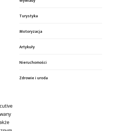
Wywiady
Turystyka
Motoryzacja
Artykuły
Nieruchomości
Zdrowie i uroda
cutive
owany
także
icznym