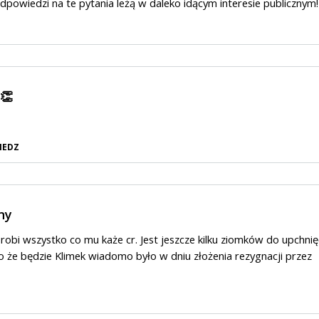
 Odpowiedzi na te pytania leżą w daleko idącym interesie publicznym!
👏
IEDZ
ny
Zrobi wszystko co mu każe cr. Jest jeszcze kilku ziomków do upchnię
o że będzie Klimek wiadomo było w dniu złożenia rezygnacji przez