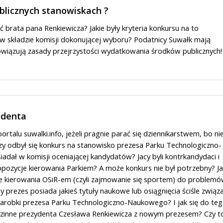
blicznych stanowiskach ?
ć brata pana Renkiewicza? Jakie były kryteria konkursu na to
 w składzie komisji dokonującej wyboru? Podatnicy Suwałk mają
wiązują zasady przejrzystości wydatkowania środków publicznych
ydenta
rtalu suwalki.info, jeżeli pragnie parać się dziennikarstwem, bo ni
zy odbył się konkurs na stanowisko prezesa Parku Technologiczno-
dał w komisji oceniającej kandydatów? Jacy byli kontrkandydaci i
ropozycje kierowania Parkiem? A może konkurs nie był potrzebny? J
e kierowania OSiR-em (czyli zajmowanie się sportem) do problem
prezes posiada jakieś tytuły naukowe lub osiągnięcia ściśle związ
 zarobki prezesa Parku Technologiczno-Naukowego? I jak się do te
zinne prezydenta Czesława Renkiewicza z nowym prezesem? Czy t