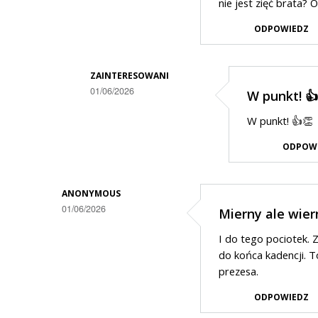
nie jest zięć brata?
ODPOWIEDZ
ZAINTERESOWANI
01/06/2026
W punkt! 👍
Dodane
W punkt! 👍👏
przez
ODPOW
Zorro
w
odpowiedzi
ANONYMOUS
01/06/2026
Mierny ale wier
na
Zięć
I do tego pociotek. 
brata
do końca kadencji. T
prezesa.
prezydenta
ODPOWIEDZ