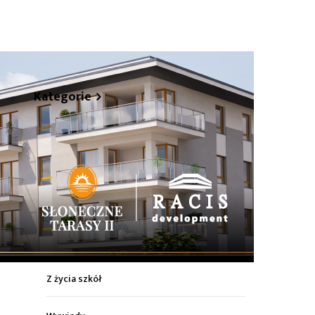
hare
Kategorie
Z życia miasta
Sport
Kultura
Wiadomości z regionu
Z życia szkół