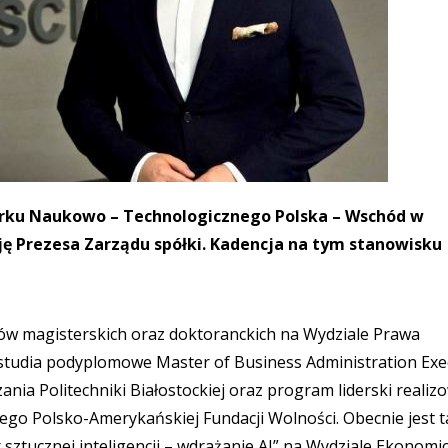
arku Naukowo – Technologicznego Polska – Wschód w
ę Prezesa Zarządu spółki. Kadencja na tym stanowisku
iów magisterskich oraz doktoranckich na Wydziale Prawa
studia podyplomowe Master of Business Administration Exe
nia Politechniki Białostockiej oraz program liderski realiz
iego Polsko-Amerykańskiej Fundacji Wolności. Obecnie jest 
tucznej inteligencji – wdrażanie AI” na Wydziale Ekonom