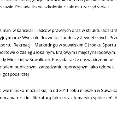
awie. Posiada liczne szkolenia z zakresu zarządzania i
m.in. w kancelarii radców prawnych oraz w strukturach Ur
yjnym oraz Wydziale Rozwoju i Funduszy Zewnętrznych. Prz
u Sportu, Rekreacji i Marketingu w suwalskim Ośrodku Sportu 
 sportowe o zasięgu lokalnym, krajowym i międzynarodowym.
y Miejskiej w Suwałkach. Posiada także doświadczenie w
itałem publicznym, zarządzaniu operacyjnym jako członek
i gospodarczej.
o warmińsko-mazurskie), a od 2011 roku mieszka w Suwałka
ortem amatorskim, literaturą faktu oraz tematyką społeczeńs