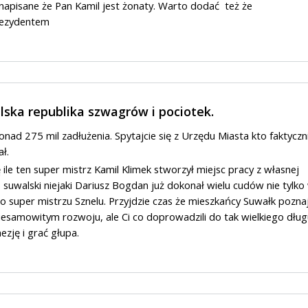
 napisane że Pan Kamil jest żonaty. Warto dodać też że
rezydentem
lska republika szwagrów i pociotek.
nad 275 mil zadłużenia. Spytajcie się z Urzędu Miasta kto faktyczn
ał.
 ile ten super mistrz Kamil Klimek stworzył miejsc pracy z własnej
s suwalski niejaki Dariusz Bogdan już dokonał wielu cudów nie tylko
o super mistrzu Sznelu. Przyjdzie czas że mieszkańcy Suwałk pozna
esamowitym rozwoju, ale Ci co doprowadzili do tak wielkiego dług
ezję i grać głupa.