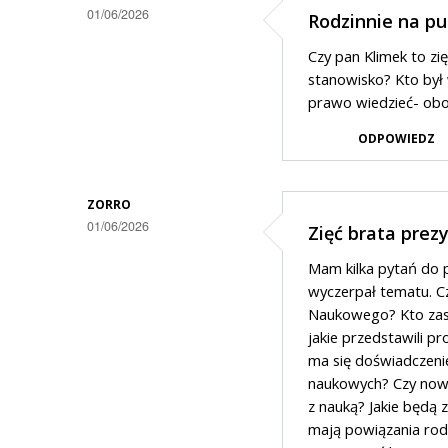
01/06/2026
Rodzinnie na pu
Czy pan Klimek to zię
stanowisko? Kto był
prawo wiedzieć- obo
ODPOWIEDZ
ZORRO
01/06/2026
Zięć brata prez
Mam kilka pytań do po
wyczerpał tematu. C
Naukowego? Kto zasia
jakie przedstawili p
ma się doświadczeni
naukowych? Czy nowy 
z nauką? Jakie będą
mają powiązania rod