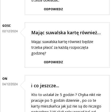
trzeba dokładać.
ODPOWIEDZ
GOSC
02/12/2024
Mając suwalska kartę również…
Mając suwalska kartę również będzie
trzeba płacić za każdą rozpoczęta
godzinę?
ODPOWIEDZ
ON
04/12/2024
i co jeszcze...
Kto to ustalał że 5 godzin ? Chyba nikt nie
pracuje po 5 godzin dziennie , po co te
karty mieszkańca jak już nie są do niczego
potrzebne ? W skali roku ponad tyś od