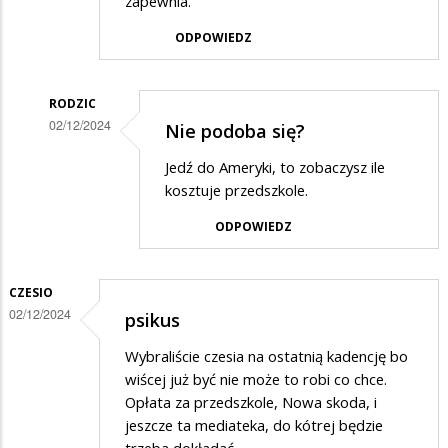
zapewnia.
ODPOWIEDZ
RODZIC
02/12/2024
Nie podoba się?
Dodane
Jedź do Ameryki, to zobaczysz ile
przez
kosztuje przedszkole.
Zuezuo
ODPOWIEDZ
w
odpowiedzi
CZESIO
na
02/12/2024
psikus
Całe
szczescie
Wybraliście czesia na ostatnią kadencję bo
wiścej już być nie może to robi co chce.
Opłata za przedszkole, Nowa skoda, i
jeszcze ta mediateka, do kótrej będzie