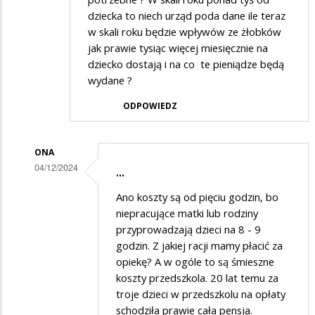
dziecka to niech urząd poda dane ile teraz
w skali roku będzie wpływów ze żłobków
jak prawie tysiąc więcej miesięcznie na
dziecko dostają i na co te pieniądze będą
wydane ?
ODPOWIEDZ
ONA
04/12/2024
...
Dodane
Ano koszty są od pięciu godzin, bo
przez
niepracujące matki lub rodziny
on
przyprowadzają dzieci na 8 - 9
godzin. Z jakiej racji mamy płacić za
w
opiekę? A w ogóle to są śmieszne
odpowiedzi
koszty przedszkola. 20 lat temu za
na
troje dzieci w przedszkolu na opłaty
i
schodziła prawie cała pensja.