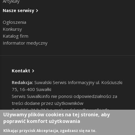
Artykuły
Nasze serwisy
Ogłoszenia
Konkursy
Katalog firm
Informator medyczny
Kontakt
Redakcja:
Suwalski Serwis Informacyjny ul. Kościuszki
75, 16-400 Suwałki
Serwis Suwalki.info nie ponosi odpowiedzialności za
treści dodane przez użytkowników
Tel: 885-212-212 e-mail:
redakcja@suwalki.info
,
Używamy plików cookies na tej stronie, aby
reklama@suwalki.info
poprawić komfort użytkowania
RODO
|
Cookies
Zaloguj
Klikając przycisk Akceptacja, zgadzasz się na to.
User account menu