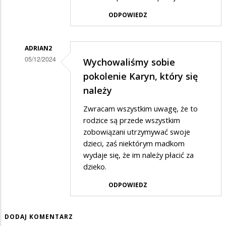
co
ODPOWIEDZ
jeszcze...
ADRIAN2
05/12/2024
Wychowaliśmy sobie
Dodane
pokolenie Karyn, który się
przez
należy
on
Zwracam wszystkim uwagę, że to
w
rodzice są przede wszystkim
odpowiedzi
zobowiązani utrzymywać swoje
dzieci, zaś niektórym madkom
na
wydaje się, że im należy płacić za
i
dzieko.
co
ODPOWIEDZ
jeszcze...
DODAJ KOMENTARZ