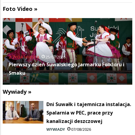
Foto Video »
KULTURA
11/07/2026
Budka Suflera zagrała na Suwałki Blues Festival
Wywiady »
Dni Suwałk i tajemnicza instalacja.
Spalarnia w PEC, prace przy
kanalizacji deszczowej
WYWIADY
07/08/2026