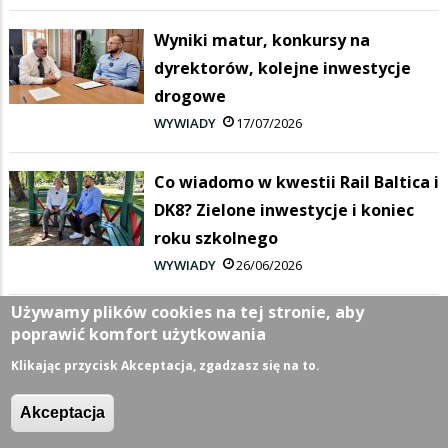
Wyniki matur, konkursy na
dyrektorów, kolejne inwestycje
drogowe
WYWIADY
17/07/2026
Co wiadomo w kwestii Rail Baltica i
DK8? Zielone inwestycje i koniec
roku szkolnego
WYWIADY
26/06/2026
Używamy plików cookies na tej stronie, aby
Największa inwestycja w historii
poprawić komfort użytkowania
Suwałk i Budżet Obywatelski -
Klikając przycisk Akceptacja, zgadzasz się na to.
Videopodcast z Ratusza
WYWIADY
03/06/2026
Akceptacja