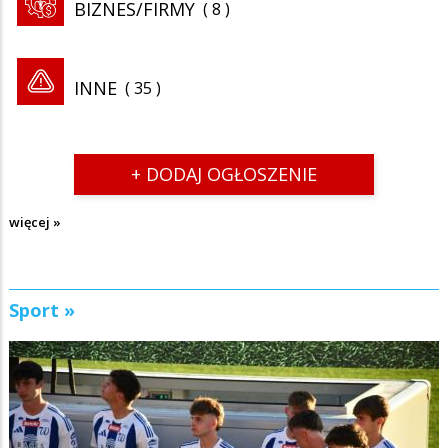
BIZNES/FIRMY
8
INNE
35
+ DODAJ OGŁOSZENIE
więcej »
Sport »