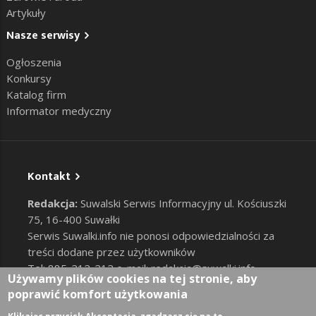
Artykuły
Nasze serwisy
Ogłoszenia
Konkursy
Katalog firm
Informator medyczny
Kontakt
Redakcja:
Suwalski Serwis Informacyjny ul. Kościuszki
75, 16-400 Suwałki
Serwis Suwalki.info nie ponosi odpowiedzialności za
treści dodane przez użytkowników
Tel: 885-212-212 e-mail:
redakcja@suwalki.info
,
Używamy plików cookies na tej stronie, aby
reklama@suwalki.info
poprawić komfort użytkowania
RODO
|
Cookies