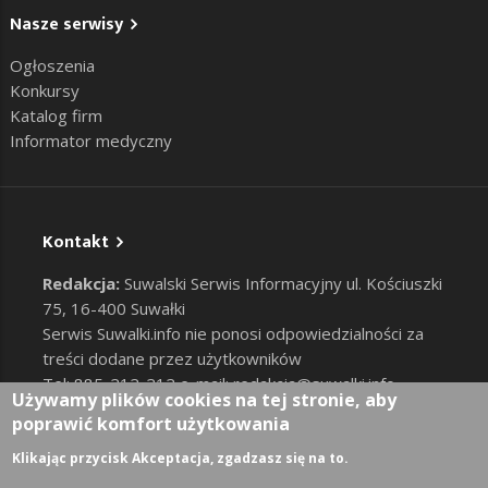
Nasze serwisy
Ogłoszenia
Konkursy
Katalog firm
Informator medyczny
Kontakt
Redakcja:
Suwalski Serwis Informacyjny ul. Kościuszki
75, 16-400 Suwałki
Serwis Suwalki.info nie ponosi odpowiedzialności za
treści dodane przez użytkowników
Tel: 885-212-212 e-mail:
redakcja@suwalki.info
,
Używamy plików cookies na tej stronie, aby
reklama@suwalki.info
poprawić komfort użytkowania
RODO
|
Cookies
Zaloguj
Klikając przycisk Akceptacja, zgadzasz się na to.
User account menu