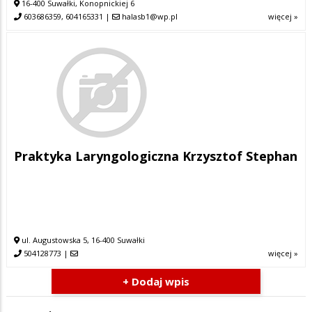
16-400 Suwałki, Konopnickiej 6
603686359, 604165331
|
halasb1@wp.pl
więcej »
Praktyka Laryngologiczna Krzysztof Stephan
ul. Augustowska 5, 16-400 Suwałki
504128773
|
więcej »
+ Dodaj wpis