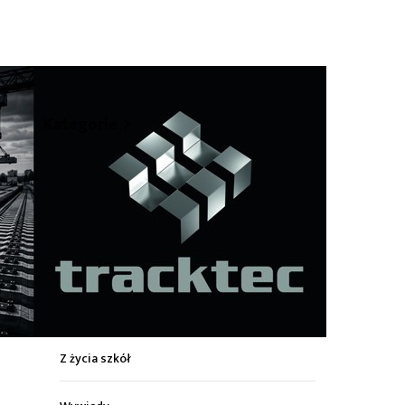
hare
Kategorie
Z życia miasta
Sport
Kultura
Wiadomości z regionu
Z życia szkół