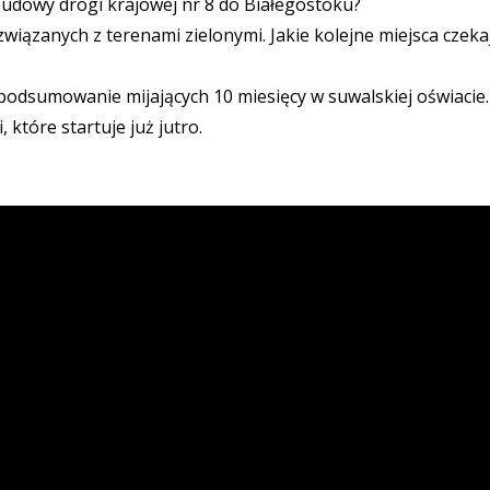
ebudowy drogi krajowej nr 8 do Białegostoku?
 związanych z terenami zielonymi. Jakie kolejne miejsca czeka
podsumowanie mijających 10 miesięcy w suwalskiej oświacie.
które startuje już jutro.