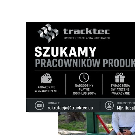
Strona główna
/
Wiadomości
/
Wywiady
/
Co wiadomo w kwe
Ścieżka
nawigacyjna
/
WYWIADY
26/06/2026
0 Komentarzy
Co wiadomo w kwestii Rail Baltica i DK8