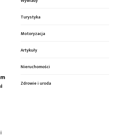
Wywiady
Turystyka
Motoryzacja
Artykuły
Nieruchomości
em
Zdrowie i uroda
i
i