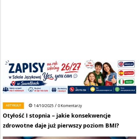
Strona główna
/
Wiadomości
/
Artykuły
/
Ścieżka
Otyłość I stopnia – jakie konsekwencje zdrowotne daje już pierwszy
poziom BMI?
nawigacyjna
Facebook
Pinterest
Tumblr
Reddit
Share
0
/
ARTYKUŁY
14/10/2025
0 Komentarzy
Otyłość I stopnia – jakie konsekwencje
zdrowotne daje już pierwszy poziom BMI?