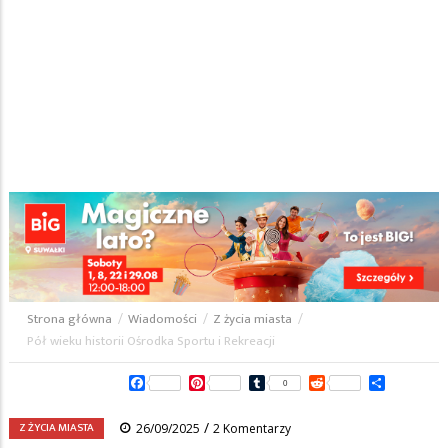
Strona główna
/
Wiadomości
/
Z życia miasta
/
Ścieżka
Pół wieku historii Ośrodka Sportu i Rekreacji
nawigacyjna
Facebook
Pinterest
Tumblr
Reddit
Share
0
/
Z ŻYCIA MIASTA
26/09/2025
2 Komentarzy