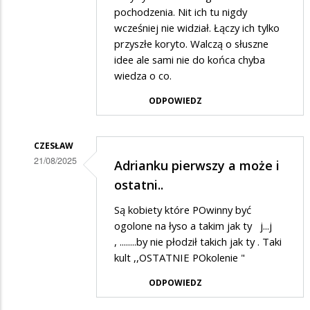
na
pochodzenia. Nit ich tu nigdy
Nie
wcześniej nie widział. Łączy ich tylko
zgadzam
przyszłe koryto. Walczą o słuszne
idee ale sami nie do końca chyba
się
wiedza o co.
na
działalość
ODPOWIEDZ
tych
tępych
CZESŁAW
osiłków
21/08/2025
Adrianku pierwszy a może i
Dodane
ostatni..
przez
Są kobiety które POwinny być
Adrian1
ogolone na łyso a takim jak ty j...j
w
, ........by nie płodził takich jak ty . Taki
kult ,,OSTATNIE POkolenie "
odpowiedzi
na
ODPOWIEDZ
Nie