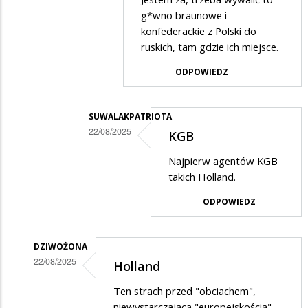
przez
(*)
g*wno braunowe i
kezsel
konfederackie z Polski do
ruskich, tam gdzie ich miejsce.
w
odpowiedzi
ODPOWIEDZ
na
Brawo
SUWALAKPATRIOTA
Konfederacja
22/08/2025
KGB
Dodane
Najpierw agentów KGB
przez
takich Holland.
ja
ODPOWIEDZ
w
odpowiedzi
DZIWOŻONA
na
22/08/2025
Holland
jestem
Dodane
za
Ten strach przed "obciachem",
przez
niewystarczającą "europejskością",