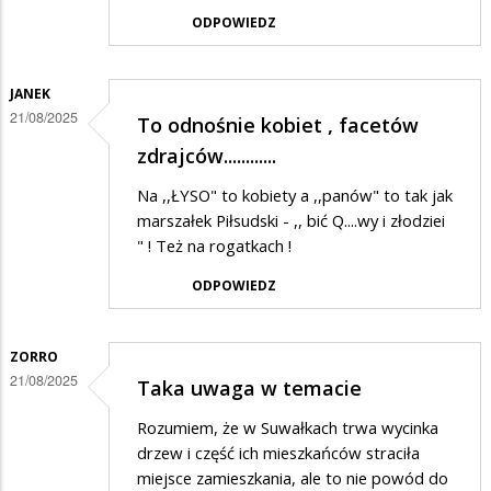
ODPOWIEDZ
JANEK
21/08/2025
To odnośnie kobiet , facetów
zdrajców............
Na ,,ŁYSO" to kobiety a ,,panów" to tak jak
marszałek Piłsudski - ,, bić Q....wy i złodziei
" ! Też na rogatkach !
ODPOWIEDZ
ZORRO
21/08/2025
Taka uwaga w temacie
Rozumiem, że w Suwałkach trwa wycinka
drzew i część ich mieszkańców straciła
miejsce zamieszkania, ale to nie powód do