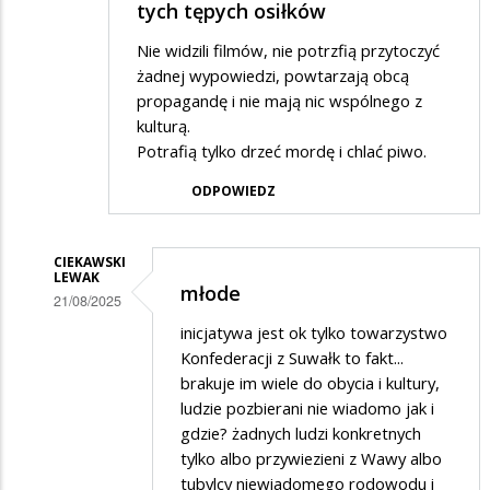
tych tępych osiłków
Nie widzili filmów, nie potrzfią przytoczyć
żadnej wypowiedzi, powtarzają obcą
propagandę i nie mają nic wspólnego z
kulturą.
Potrafią tylko drzeć mordę i chlać piwo.
ODPOWIEDZ
CIEKAWSKI
LEWAK
młode
21/08/2025
Dodane
inicjatywa jest ok tylko towarzystwo
Konfederacji z Suwałk to fakt...
przez
brakuje im wiele do obycia i kultury,
Adrian1
ludzie pozbierani nie wiadomo jak i
w
gdzie? żadnych ludzi konkretnych
tylko albo przywiezieni z Wawy albo
odpowiedzi
tubylcy niewiadomego rodowodu i