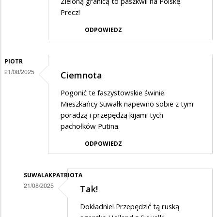
Zieloną granicą to paszkwil na Polskę.
Precz!
ODPOWIEDZ
PIOTR
21/08/2025
Ciemnota
Pogonić te faszystowskie świnie.
Mieszkańcy Suwałk napewno sobie z tym
poradzą i przepędzą kijami tych
pachołków Putina.
ODPOWIEDZ
SUWALAKPATRIOTA
21/08/2025
Tak!
Dodane
Dokładnie! Przepędzić tą ruską
przez