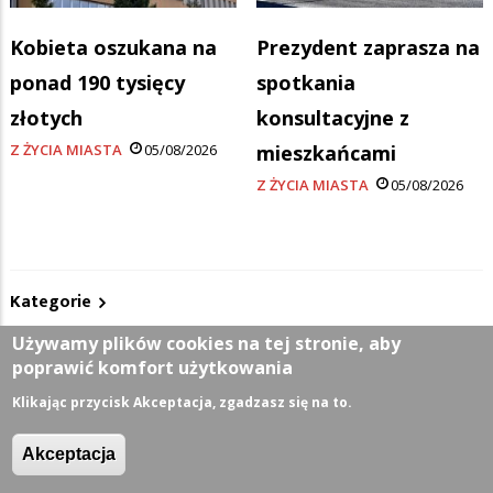
Kobieta oszukana na
Prezydent zaprasza na
ponad 190 tysięcy
spotkania
złotych
konsultacyjne z
Z ŻYCIA MIASTA
05/08/2026
mieszkańcami
Z ŻYCIA MIASTA
05/08/2026
Kategorie
Używamy plików cookies na tej stronie, aby
Z życia miasta
poprawić komfort użytkowania
Klikając przycisk Akceptacja, zgadzasz się na to.
Sport
Akceptacja
Kultura