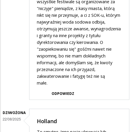
wszystkie festiwale są organizowane za
"niczyje" pieniądze, z kasy miasta, którą
nikt się nie przejmuje, a ci z SOK-u, którym
najwyraźniej woda sodowa odbija,
otrzymują jeszcze awanse, wynagrodzenia
i granty na inne projekty z tytułu
dyrektorowania czy kierowania. O
"zaopiekowaniu się" gośćmi nawet nie
wspomnę, bo nie mam dokładnych
informacji, ale domyślam się, że kwoty
przeznaczone na ich przyjazd,
zakwaterowanie i fatygę też nie są
małe.
ODPOWIEDZ
DZIWOŻONA
22/08/2025
Holland
To smutne. Inne nacje ukrywają lub