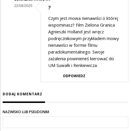
22/08/2025
?
Dodane
Czym jest mowa nienawiści o której
przez
wspominasz? Film Zielona Granica
Gość
Agnieszki Holland jest wręcz
podręcznikowym przykładem mowy
w
nienawiści w formie filmu
odpowiedzi
paradokumentalnego. Swoje
na
zażalenia powinieneś kierować do
słuszną
UM Suwałk i Renkiewicza.
politykę
ODPOWIEDZ
ma
nasza
DODAJ KOMENTARZ
partia
NAZWISKO LUB PSEUDONIM