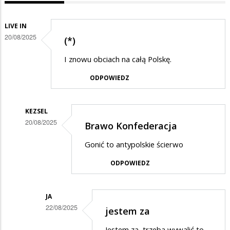
LIVE IN
20/08/2025
(*)
I znowu obciach na całą Polskę.
ODPOWIEDZ
KEZSEL
20/08/2025
Brawo Konfederacja
Dodane
Gonić to antypolskie ścierwo
przez
ODPOWIEDZ
Live
in
w
JA
22/08/2025
jestem za
odpowiedzi
Dodane
na
Jestem za, trzeba wywalić to