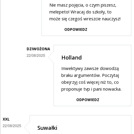
Dodane
Nie masz pojęcia, o czym piszesz,
przez
melepeto! Wracaj do szkoły, to
dziwożona
może się czegoś wreszcie nauczysz!
w
ODPOWIEDZ
odpowiedzi
na
DZIWOŻONA
Holland
22/08/2025
Holland
Dodane
Inwektywy zawsze dowodzą
przez
braku argumentów. Poczytaj
XXL
obejrzyj coś więcej niż to, co
proponuje tvp i pani nowacka.
w
odpowiedzi
ODPOWIEDZ
na
Niewiedza
XXL
Dziwożyny
22/08/2025
Suwałki