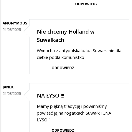
odpowiedzi
ODPOWIEDZ
na
patopatrioci
ANONYMOUS
21/08/2025
Nie chcemy Holland w
Suwalkach
Wynocha z antypolska baba Suwałki nie dla
ciebie podla komunistko
ODPOWIEDZ
JANEK
21/08/2025
NA ŁYSO !!!
Mamy piękną tradycję i powinniśmy
powitać ją na rogatkach Suwałk i ,,NA
ŁYSO "
ODPOWIEDZ