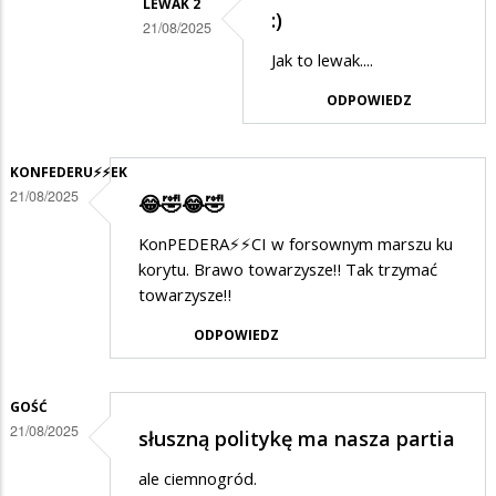
LEWAK 2
:)
w
21/08/2025
odpowiedzi
Dodane
Jak to lewak....
na
przez
ODPOWIEDZ
Janek
SuwalakPatriota
w
KONFEDERU⚡️⚡️EK
odpowiedzi
21/08/2025
😂🤣😂🤣
na
KonPEDERA⚡️⚡️CI w forsownym marszu ku
:)
korytu. Brawo towarzysze‼️ Tak trzymać
towarzysze‼️
ODPOWIEDZ
GOŚĆ
21/08/2025
słuszną politykę ma nasza partia
ale ciemnogród.