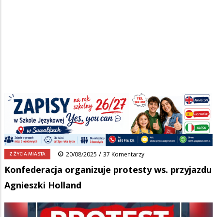
Strona główna
/
Wiadomości
/
Z życia miasta
/
Ścieżka
Konfederacja organizuje protesty ws. przyjazdu Agnieszki Holland
nawigacyjna
Facebook
Pinterest
Tumblr
Reddit
Share
0
/
Z ŻYCIA MIASTA
20/08/2025
37 Komentarzy
Konfederacja organizuje protesty ws. przyjazdu
Agnieszki Holland