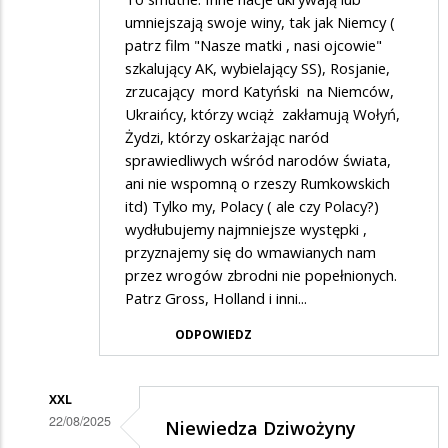
umniejszają swoje winy, tak jak Niemcy (
patrz film "Nasze matki , nasi ojcowie"
szkalujący AK, wybielający SS), Rosjanie,
zrzucający mord Katyński na Niemców,
Ukraińcy, którzy wciąż zakłamują Wołyń,
Żydzi, którzy oskarżając naród
sprawiedliwych wśród narodów świata,
ani nie wspomną o rzeszy Rumkowskich
itd) Tylko my, Polacy ( ale czy Polacy?)
wydłubujemy najmniejsze występki ,
przyznajemy się do wmawianych nam
przez wrogów zbrodni nie popełnionych.
Patrz Gross, Holland i inni...
ODPOWIEDZ
XXL
22/08/2025
Niewiedza Dziwożyny