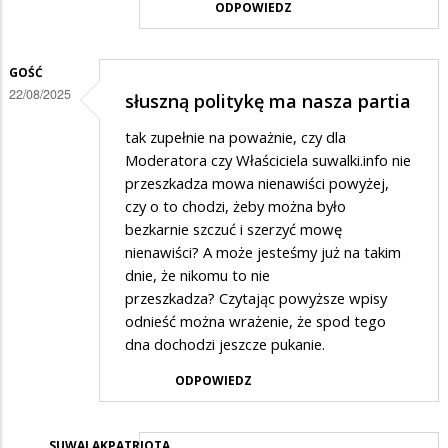
ODPOWIEDZ
w
odpowiedzi
GOŚĆ
na
22/08/2025
słuszną politykę ma nasza partia
Suwałki
tak zupełnie na poważnie, czy dla
Moderatora czy Właściciela suwalki.info nie
przeszkadza mowa nienawiści powyżej,
czy o to chodzi, żeby można było
bezkarnie szczuć i szerzyć mowę
nienawiści? A może jesteśmy już na takim
dnie, że nikomu to nie
przeszkadza? Czytając powyższe wpisy
odnieść można wrażenie, że spod tego
dna dochodzi jeszcze pukanie.
ODPOWIEDZ
SUWALAKPATRIOTA