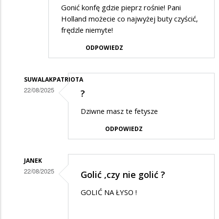
Gonić konfę gdzie pieprz rośnie! Pani
Holland możecie co najwyżej buty czyścić,
frędzle niemyte!
ODPOWIEDZ
SUWALAKPATRIOTA
22/08/2025
?
Dodane
Dziwne masz te fetysze
przez
ODPOWIEDZ
XXL
w
odpowiedzi
JANEK
22/08/2025
Golić ,czy nie golić ?
na
Dodane
Suwałki
GOLIĆ NA ŁYSO !
przez
XXL