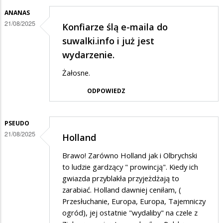
zgadzam
ANANAS
się
21/08/2025
Konfiarze ślą e-maila do
na
suwalki.info i już jest
działalość
wydarzenie.
tych
Żałosne.
tępych
ODPOWIEDZ
osiłków
PSEUDO
21/08/2025
Holland
Brawo! Zarówno Holland jak i Olbrychski
to ludzie gardzący " prowincją". Kiedy ich
gwiazda przyblakła przyjeżdżają to
zarabiać. Holland dawniej ceniłam, (
Przesłuchanie, Europa, Europa, Tajemniczy
ogród), jej ostatnie "wydaliby" na czele z