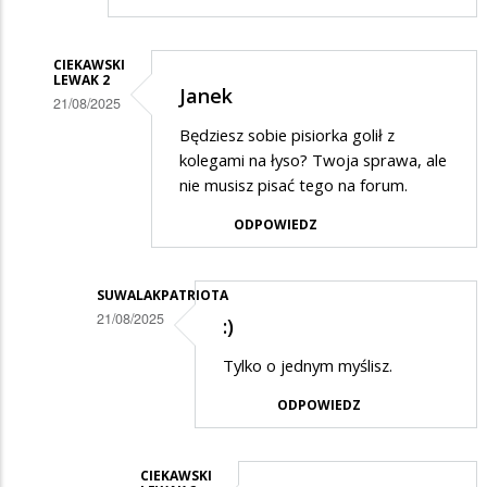
CIEKAWSKI
LEWAK 2
Janek
21/08/2025
Dodane
Będziesz sobie pisiorka golił z
kolegami na łyso? Twoja sprawa, ale
przez
nie musisz pisać tego na forum.
Janek
ODPOWIEDZ
w
odpowiedzi
na
SUWALAKPATRIOTA
21/08/2025
NA
:)
Dodane
ŁYSO
Tylko o jednym myślisz.
przez
!!!
ODPOWIEDZ
Ciekawski
lewak
2
CIEKAWSKI