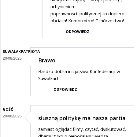
Live
uchybieniem
poprawności politycznej to dopiero
in
obciach! Konformizm! Tchórzostwo!
w
ODPOWIEDZ
odpowiedzi
na
(*)
SUWALAKPATRIOTA
20/08/2025
Brawo
Bardzo dobra inicjatywa Konfederacji w
Suwałkach.
ODPOWIEDZ
GOŚĆ
20/08/2025
słuszną politykę ma nasza partia
zamiast oglądać filmy, czytać, dyskutować,
dbamy tylko o niepokalany wiedzą