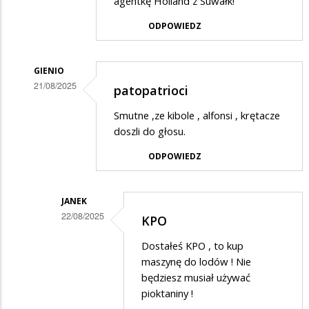
agentkę Holland z Suwałk!
Piotr
ODPOWIEDZ
w
odpowiedzi
GIENIO
na
21/08/2025
patopatrioci
Ciemnota
Dodane
Smutne ,ze kibole , alfonsi , krętacze
przez
doszli do głosu.
Piotr
ODPOWIEDZ
w
odpowiedzi
JANEK
na
22/08/2025
KPO
Ciemnota
Dodane
Dostałeś KPO , to kup
przez
maszynę do lodów ! Nie
Gienio
będziesz musiał używać
pioktaniny !
w