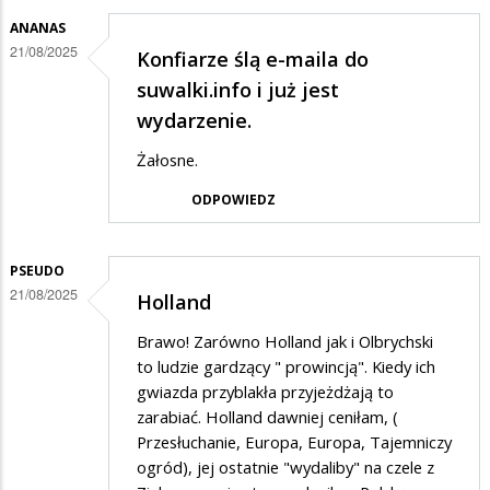
zgadzam
ANANAS
się
21/08/2025
Konfiarze ślą e-maila do
na
suwalki.info i już jest
działalość
wydarzenie.
tych
Żałosne.
tępych
ODPOWIEDZ
osiłków
PSEUDO
21/08/2025
Holland
Brawo! Zarówno Holland jak i Olbrychski
to ludzie gardzący " prowincją". Kiedy ich
gwiazda przyblakła przyjeżdżają to
zarabiać. Holland dawniej ceniłam, (
Przesłuchanie, Europa, Europa, Tajemniczy
ogród), jej ostatnie "wydaliby" na czele z