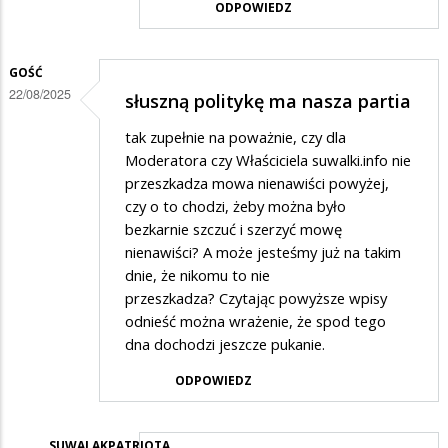
ODPOWIEDZ
w
odpowiedzi
GOŚĆ
na
22/08/2025
słuszną politykę ma nasza partia
Suwałki
tak zupełnie na poważnie, czy dla
Moderatora czy Właściciela suwalki.info nie
przeszkadza mowa nienawiści powyżej,
czy o to chodzi, żeby można było
bezkarnie szczuć i szerzyć mowę
nienawiści? A może jesteśmy już na takim
dnie, że nikomu to nie
przeszkadza? Czytając powyższe wpisy
odnieść można wrażenie, że spod tego
dna dochodzi jeszcze pukanie.
ODPOWIEDZ
SUWALAKPATRIOTA