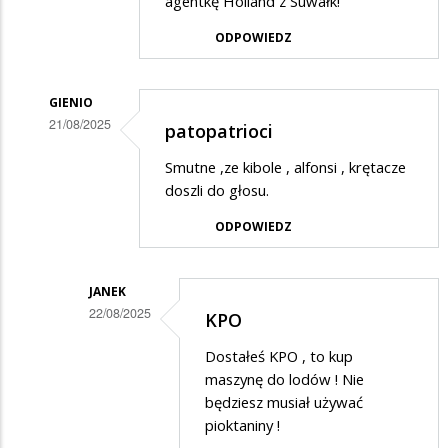
agentkę Holland z Suwałk!
Piotr
ODPOWIEDZ
w
odpowiedzi
GIENIO
na
21/08/2025
patopatrioci
Ciemnota
Dodane
Smutne ,ze kibole , alfonsi , krętacze
przez
doszli do głosu.
Piotr
ODPOWIEDZ
w
odpowiedzi
JANEK
na
22/08/2025
KPO
Ciemnota
Dodane
Dostałeś KPO , to kup
przez
maszynę do lodów ! Nie
Gienio
będziesz musiał używać
pioktaniny !
w