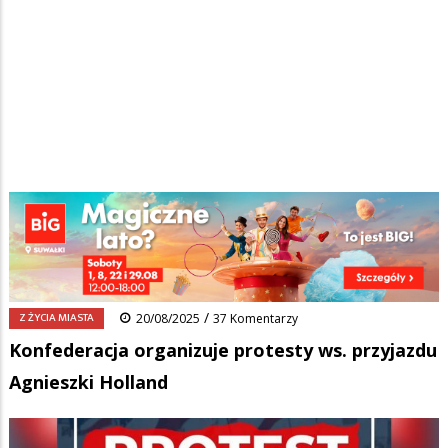
Strona główna
/
Wiadomości
/
Z życia miasta
/
Ścieżka
Konfederacja organizuje protesty ws. przyjazdu Agnieszki Holland
nawigacyjna
Facebook
Pinterest
Tumblr
Reddit
Share
0
/
Z ŻYCIA MIASTA
20/08/2025
37 Komentarzy
Konfederacja organizuje protesty ws. przyjazdu
Agnieszki Holland