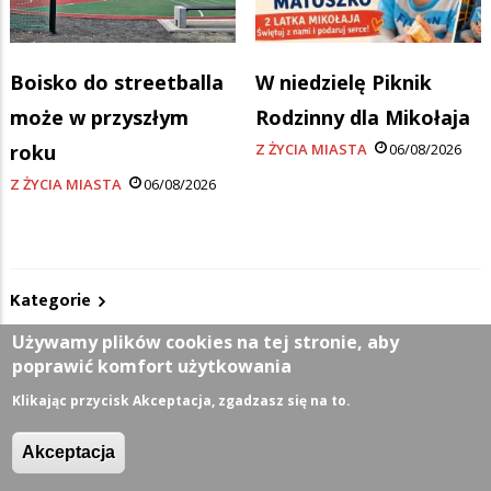
Boisko do streetballa
W niedzielę Piknik
może w przyszłym
Rodzinny dla Mikołaja
roku
Z ŻYCIA MIASTA
06/08/2026
Z ŻYCIA MIASTA
06/08/2026
Kategorie
Używamy plików cookies na tej stronie, aby
Z życia miasta
poprawić komfort użytkowania
Klikając przycisk Akceptacja, zgadzasz się na to.
Sport
Akceptacja
Kultura