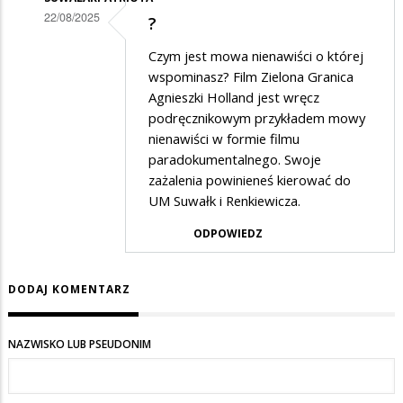
22/08/2025
?
Dodane
Czym jest mowa nienawiści o której
przez
wspominasz? Film Zielona Granica
Gość
Agnieszki Holland jest wręcz
podręcznikowym przykładem mowy
w
nienawiści w formie filmu
odpowiedzi
paradokumentalnego. Swoje
na
zażalenia powinieneś kierować do
słuszną
UM Suwałk i Renkiewicza.
politykę
ODPOWIEDZ
ma
nasza
DODAJ KOMENTARZ
partia
NAZWISKO LUB PSEUDONIM