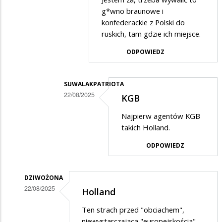
przez
(*)
g*wno braunowe i
kezsel
konfederackie z Polski do
ruskich, tam gdzie ich miejsce.
w
odpowiedzi
ODPOWIEDZ
na
Brawo
SUWALAKPATRIOTA
Konfederacja
22/08/2025
KGB
Dodane
Najpierw agentów KGB
przez
takich Holland.
ja
ODPOWIEDZ
w
odpowiedzi
DZIWOŻONA
na
22/08/2025
Holland
jestem
Dodane
za
Ten strach przed "obciachem",
przez
niewystarczającą "europejskością",