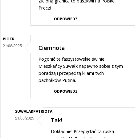
Zieloną granicą to paszkwil na Polskę.
Precz!
ODPOWIEDZ
PIOTR
21/08/2025
Ciemnota
Pogonić te faszystowskie świnie.
Mieszkańcy Suwałk napewno sobie z tym
poradzą i przepędzą kijami tych
pachołków Putina.
ODPOWIEDZ
SUWALAKPATRIOTA
21/08/2025
Tak!
Dodane
Dokładnie! Przepędzić tą ruską
przez