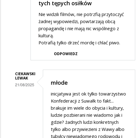
tych tępych osiłków
Nie widzili filmów, nie potrzfią przytoczyć
żadnej wypowiedzi, powtarzają obcą
propagandę i nie mają nic wspólnego z
kulturą.
Potrafią tylko drzeć mordę i chlać piwo.
ODPOWIEDZ
CIEKAWSKI
LEWAK
młode
21/08/2025
Dodane
inicjatywa jest ok tylko towarzystwo
Konfederacji z Suwałk to fakt...
przez
brakuje im wiele do obycia i kultury,
Adrian1
ludzie pozbierani nie wiadomo jak i
w
gdzie? żadnych ludzi konkretnych
tylko albo przywiezieni z Wawy albo
odpowiedzi
tubylcy niewiadomego rodowodu i