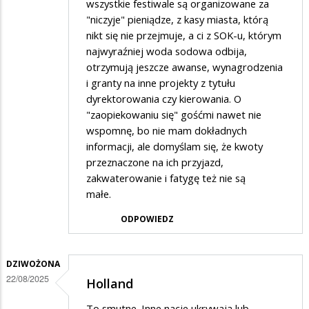
wszystkie festiwale są organizowane za
"niczyje" pieniądze, z kasy miasta, którą
nikt się nie przejmuje, a ci z SOK-u, którym
najwyraźniej woda sodowa odbija,
otrzymują jeszcze awanse, wynagrodzenia
i granty na inne projekty z tytułu
dyrektorowania czy kierowania. O
"zaopiekowaniu się" gośćmi nawet nie
wspomnę, bo nie mam dokładnych
informacji, ale domyślam się, że kwoty
przeznaczone na ich przyjazd,
zakwaterowanie i fatygę też nie są
małe.
ODPOWIEDZ
DZIWOŻONA
22/08/2025
Holland
To smutne. Inne nacje ukrywają lub