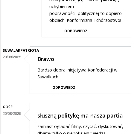
Live
uchybieniem
poprawności politycznej to dopiero
in
obciach! Konformizm! Tchórzostwo!
w
ODPOWIEDZ
odpowiedzi
na
(*)
SUWALAKPATRIOTA
20/08/2025
Brawo
Bardzo dobra inicjatywa Konfederacji w
Suwałkach.
ODPOWIEDZ
GOŚĆ
20/08/2025
słuszną politykę ma nasza partia
zamiast oglądać filmy, czytać, dyskutować,
dbamy tylko o niepokalany wiedzą