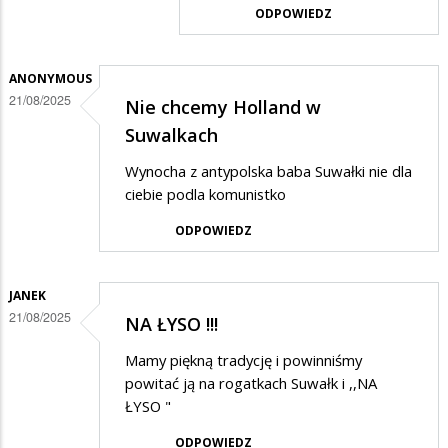
odpowiedzi
ODPOWIEDZ
na
patopatrioci
ANONYMOUS
21/08/2025
Nie chcemy Holland w
Suwalkach
Wynocha z antypolska baba Suwałki nie dla
ciebie podla komunistko
ODPOWIEDZ
JANEK
21/08/2025
NA ŁYSO !!!
Mamy piękną tradycję i powinniśmy
powitać ją na rogatkach Suwałk i ,,NA
ŁYSO "
ODPOWIEDZ