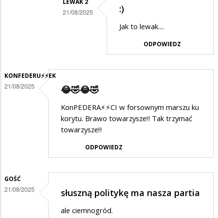
LEWAK 2
:)
w
21/08/2025
odpowiedzi
Dodane
Jak to lewak....
na
przez
ODPOWIEDZ
Janek
SuwalakPatriota
w
KONFEDERU⚡️⚡️EK
odpowiedzi
21/08/2025
😂🤣😂🤣
na
KonPEDERA⚡️⚡️CI w forsownym marszu ku
:)
korytu. Brawo towarzysze‼️ Tak trzymać
towarzysze‼️
ODPOWIEDZ
GOŚĆ
21/08/2025
słuszną politykę ma nasza partia
ale ciemnogród.