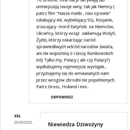
umniejszają swoje winy, tak jak Niemcy (
patrz film "Nasze matki , nasi ojcowie"
szkalujący AK, wybielający SS), Rosjanie,
zrzucający mord Katyński na Niemców,
Ukraińcy, którzy wciąż zakłamują Wołyń,
Żydzi, którzy oskarżając naród
sprawiedliwych wśród narodów świata,
ani nie wspomną o rzeszy Rumkowskich
itd) Tylko my, Polacy ( ale czy Polacy?)
wydłubujemy najmniejsze występki ,
przyznajemy się do wmawianych nam
przez wrogów zbrodni nie popełnionych.
Patrz Gross, Holland i inni...
ODPOWIEDZ
XXL
22/08/2025
Niewiedza Dziwożyny