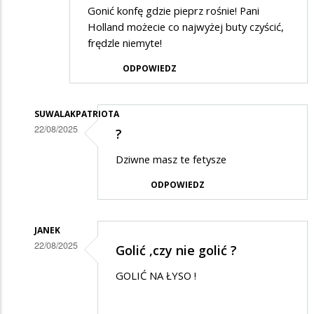
Gonić konfę gdzie pieprz rośnie! Pani
Holland możecie co najwyżej buty czyścić,
frędzle niemyte!
ODPOWIEDZ
SUWALAKPATRIOTA
22/08/2025
?
Dodane
Dziwne masz te fetysze
przez
ODPOWIEDZ
XXL
w
odpowiedzi
JANEK
22/08/2025
Golić ,czy nie golić ?
na
Dodane
Suwałki
GOLIĆ NA ŁYSO !
przez
XXL