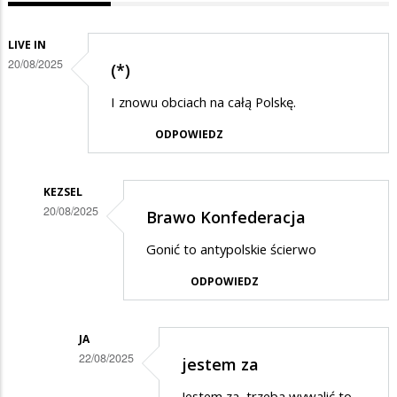
LIVE IN
20/08/2025
(*)
I znowu obciach na całą Polskę.
ODPOWIEDZ
KEZSEL
20/08/2025
Brawo Konfederacja
Dodane
Gonić to antypolskie ścierwo
przez
ODPOWIEDZ
Live
in
w
JA
22/08/2025
jestem za
odpowiedzi
Dodane
na
Jestem za, trzeba wywalić to