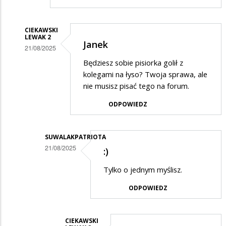
CIEKAWSKI
LEWAK 2
Janek
21/08/2025
Dodane
Będziesz sobie pisiorka golił z
kolegami na łyso? Twoja sprawa, ale
przez
nie musisz pisać tego na forum.
Janek
ODPOWIEDZ
w
odpowiedzi
na
SUWALAKPATRIOTA
21/08/2025
NA
:)
Dodane
ŁYSO
Tylko o jednym myślisz.
przez
!!!
ODPOWIEDZ
Ciekawski
lewak
2
CIEKAWSKI