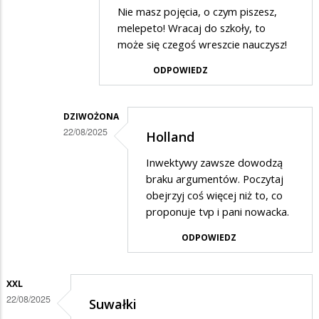
Dodane
Nie masz pojęcia, o czym piszesz,
przez
melepeto! Wracaj do szkoły, to
dziwożona
może się czegoś wreszcie nauczysz!
w
ODPOWIEDZ
odpowiedzi
na
DZIWOŻONA
Holland
22/08/2025
Holland
Dodane
Inwektywy zawsze dowodzą
przez
braku argumentów. Poczytaj
XXL
obejrzyj coś więcej niż to, co
proponuje tvp i pani nowacka.
w
odpowiedzi
ODPOWIEDZ
na
Niewiedza
XXL
Dziwożyny
22/08/2025
Suwałki