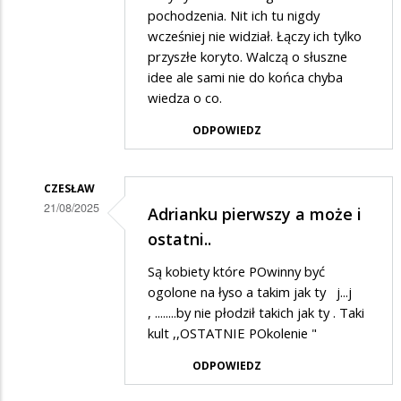
na
pochodzenia. Nit ich tu nigdy
Nie
wcześniej nie widział. Łączy ich tylko
zgadzam
przyszłe koryto. Walczą o słuszne
idee ale sami nie do końca chyba
się
wiedza o co.
na
działalość
ODPOWIEDZ
tych
tępych
CZESŁAW
osiłków
21/08/2025
Adrianku pierwszy a może i
Dodane
ostatni..
przez
Są kobiety które POwinny być
Adrian1
ogolone na łyso a takim jak ty j...j
w
, ........by nie płodził takich jak ty . Taki
kult ,,OSTATNIE POkolenie "
odpowiedzi
na
ODPOWIEDZ
Nie