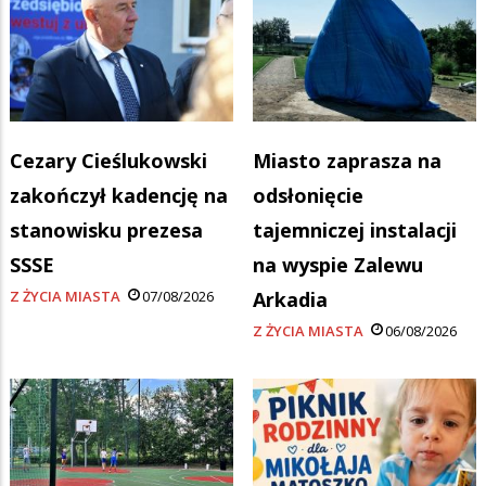
Cezary Cieślukowski
Miasto zaprasza na
zakończył kadencję na
odsłonięcie
stanowisku prezesa
tajemniczej instalacji
SSSE
na wyspie Zalewu
Z ŻYCIA MIASTA
07/08/2026
Arkadia
Z ŻYCIA MIASTA
06/08/2026