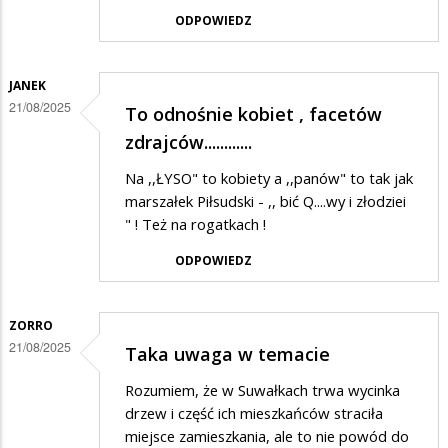
ODPOWIEDZ
JANEK
21/08/2025
To odnośnie kobiet , facetów
zdrajców............
Na ,,ŁYSO" to kobiety a ,,panów" to tak jak
marszałek Piłsudski - ,, bić Q....wy i złodziei
" ! Też na rogatkach !
ODPOWIEDZ
ZORRO
21/08/2025
Taka uwaga w temacie
Rozumiem, że w Suwałkach trwa wycinka
drzew i część ich mieszkańców straciła
miejsce zamieszkania, ale to nie powód do