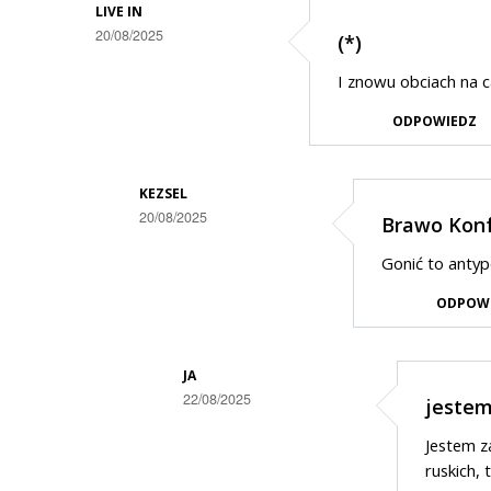
LIVE IN
20/08/2025
(*)
I znowu obciach na c
ODPOWIEDZ
KEZSEL
20/08/2025
Brawo Konf
Dodane
Gonić to antyp
przez
ODPOW
Live
in
w
JA
22/08/2025
jestem
odpowiedzi
Dodane
na
Jestem z
przez
(*)
ruskich, 