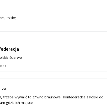
ałą Polskę.
ederacja
olskie ścierwo
IEDZ
 za
a, trzeba wywalić to g*wno braunowe i konfederackie z Polski do
tam gdzie ich miejsce.