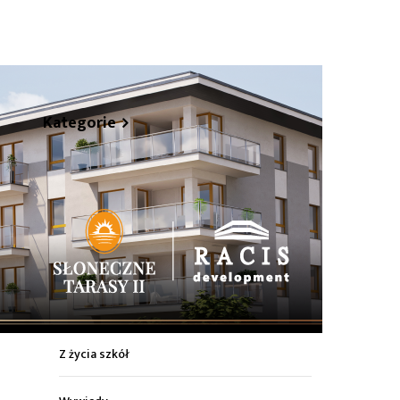
hare
Kategorie
Z życia miasta
Sport
Kultura
Wiadomości z regionu
Z życia szkół