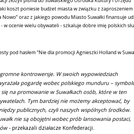
acji złożyli pisma do Suwalskiego Ośrodka Kultury i Urzędu
aki koszt poniesie budżet miasta w związku z zaproszeniem
a Nowo” oraz z jakiego powodu Miasto Suwałki finansuje udz
 - w ocenie wielu obywateli - szkaluje dobre imię polskich sł
esty pod hasłem "Nie dla promocji Agnieszki Holland w Suw
 ogromne kontrowersje. W swoich wypowiedziach
e wyrażała pogardę wobec polskiego munduru – symbol
y się na promowanie w Suwałkach osób, które w ten
obywatelach. Tym bardziej nie możemy akceptować, by
niędzy publicznych, czyli naszych wspólnych środków.
wałk nie są obojętni wobec prób lansowania postaci,
ków -
przekazali działacze Konfederacji.