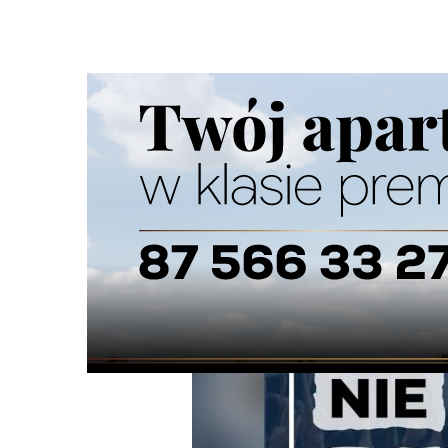
Strona główna
/
Wiadomości
/
Z życia miasta
/
Konfederac
Ścieżka
nawigacyjna
/
Z ŻYCIA MIASTA
20/08/2025
37 Komentarzy
Konfederacja organizuje protesty ws. pr