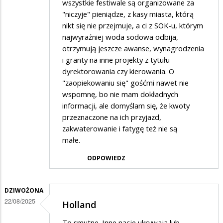
wszystkie festiwale są organizowane za
"niczyje" pieniądze, z kasy miasta, którą
nikt się nie przejmuje, a ci z SOK-u, którym
najwyraźniej woda sodowa odbija,
otrzymują jeszcze awanse, wynagrodzenia
i granty na inne projekty z tytułu
dyrektorowania czy kierowania. O
"zaopiekowaniu się" gośćmi nawet nie
wspomnę, bo nie mam dokładnych
informacji, ale domyślam się, że kwoty
przeznaczone na ich przyjazd,
zakwaterowanie i fatygę też nie są
małe.
ODPOWIEDZ
DZIWOŻONA
22/08/2025
Holland
To smutne. Inne nacje ukrywają lub