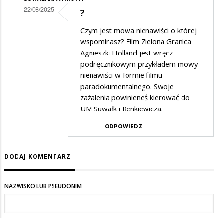
22/08/2025
?
Dodane
Czym jest mowa nienawiści o której
przez
wspominasz? Film Zielona Granica
Gość
Agnieszki Holland jest wręcz
podręcznikowym przykładem mowy
w
nienawiści w formie filmu
odpowiedzi
paradokumentalnego. Swoje
na
zażalenia powinieneś kierować do
słuszną
UM Suwałk i Renkiewicza.
politykę
ODPOWIEDZ
ma
nasza
DODAJ KOMENTARZ
partia
NAZWISKO LUB PSEUDONIM