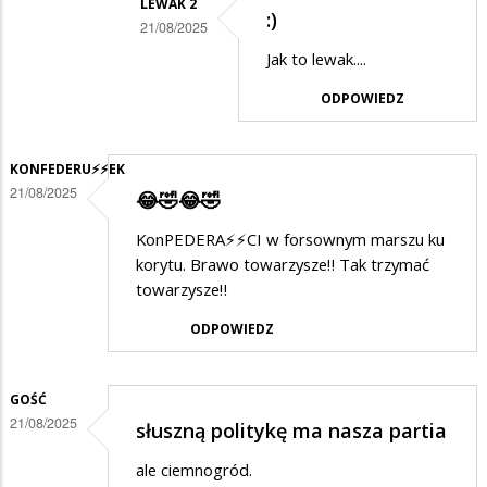
LEWAK 2
:)
w
21/08/2025
odpowiedzi
Dodane
Jak to lewak....
na
przez
ODPOWIEDZ
Janek
SuwalakPatriota
w
KONFEDERU⚡️⚡️EK
odpowiedzi
21/08/2025
😂🤣😂🤣
na
KonPEDERA⚡️⚡️CI w forsownym marszu ku
:)
korytu. Brawo towarzysze‼️ Tak trzymać
towarzysze‼️
ODPOWIEDZ
GOŚĆ
21/08/2025
słuszną politykę ma nasza partia
ale ciemnogród.