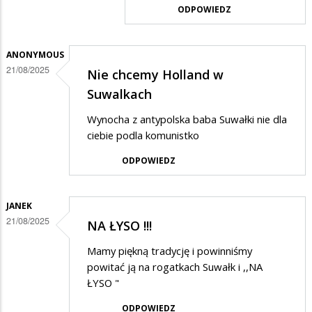
odpowiedzi
ODPOWIEDZ
na
patopatrioci
ANONYMOUS
21/08/2025
Nie chcemy Holland w
Suwalkach
Wynocha z antypolska baba Suwałki nie dla
ciebie podla komunistko
ODPOWIEDZ
JANEK
21/08/2025
NA ŁYSO !!!
Mamy piękną tradycję i powinniśmy
powitać ją na rogatkach Suwałk i ,,NA
ŁYSO "
ODPOWIEDZ