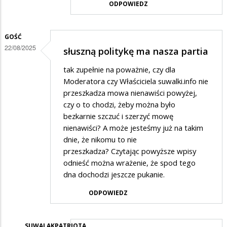
ODPOWIEDZ
w
odpowiedzi
GOŚĆ
na
22/08/2025
słuszną politykę ma nasza partia
Suwałki
tak zupełnie na poważnie, czy dla
Moderatora czy Właściciela suwalki.info nie
przeszkadza mowa nienawiści powyżej,
czy o to chodzi, żeby można było
bezkarnie szczuć i szerzyć mowę
nienawiści? A może jesteśmy już na takim
dnie, że nikomu to nie
przeszkadza? Czytając powyższe wpisy
odnieść można wrażenie, że spod tego
dna dochodzi jeszcze pukanie.
ODPOWIEDZ
SUWALAKPATRIOTA