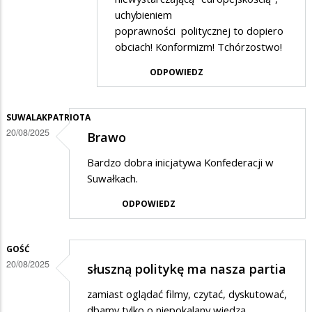
Live
uchybieniem
poprawności politycznej to dopiero
in
obciach! Konformizm! Tchórzostwo!
w
ODPOWIEDZ
odpowiedzi
na
(*)
SUWALAKPATRIOTA
20/08/2025
Brawo
Bardzo dobra inicjatywa Konfederacji w
Suwałkach.
ODPOWIEDZ
GOŚĆ
20/08/2025
słuszną politykę ma nasza partia
zamiast oglądać filmy, czytać, dyskutować,
dbamy tylko o niepokalany wiedzą