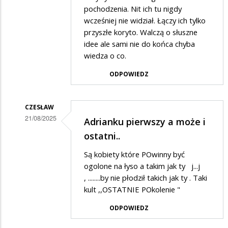
na
pochodzenia. Nit ich tu nigdy
Nie
wcześniej nie widział. Łączy ich tylko
zgadzam
przyszłe koryto. Walczą o słuszne
idee ale sami nie do końca chyba
się
wiedza o co.
na
działalość
ODPOWIEDZ
tych
tępych
CZESŁAW
osiłków
21/08/2025
Adrianku pierwszy a może i
Dodane
ostatni..
przez
Są kobiety które POwinny być
Adrian1
ogolone na łyso a takim jak ty j...j
w
, ........by nie płodził takich jak ty . Taki
kult ,,OSTATNIE POkolenie "
odpowiedzi
na
ODPOWIEDZ
Nie