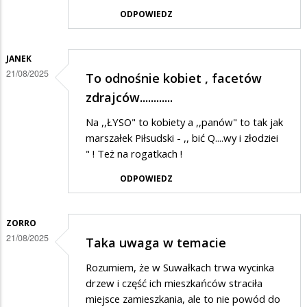
ODPOWIEDZ
JANEK
21/08/2025
To odnośnie kobiet , facetów
zdrajców............
Na ,,ŁYSO" to kobiety a ,,panów" to tak jak
marszałek Piłsudski - ,, bić Q....wy i złodziei
" ! Też na rogatkach !
ODPOWIEDZ
ZORRO
21/08/2025
Taka uwaga w temacie
Rozumiem, że w Suwałkach trwa wycinka
drzew i część ich mieszkańców straciła
miejsce zamieszkania, ale to nie powód do