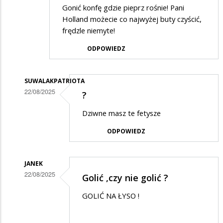
Gonić konfę gdzie pieprz rośnie! Pani
Holland możecie co najwyżej buty czyścić,
frędzle niemyte!
ODPOWIEDZ
SUWALAKPATRIOTA
22/08/2025
?
Dodane
Dziwne masz te fetysze
przez
ODPOWIEDZ
XXL
w
odpowiedzi
JANEK
22/08/2025
Golić ,czy nie golić ?
na
Dodane
Suwałki
GOLIĆ NA ŁYSO !
przez
XXL