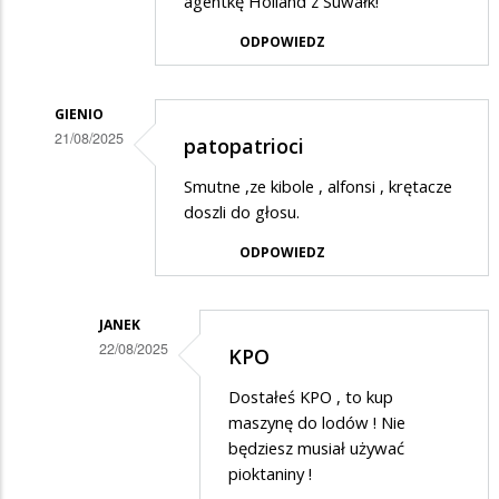
agentkę Holland z Suwałk!
Piotr
ODPOWIEDZ
w
odpowiedzi
GIENIO
na
21/08/2025
patopatrioci
Ciemnota
Dodane
Smutne ,ze kibole , alfonsi , krętacze
przez
doszli do głosu.
Piotr
ODPOWIEDZ
w
odpowiedzi
JANEK
na
22/08/2025
KPO
Ciemnota
Dodane
Dostałeś KPO , to kup
przez
maszynę do lodów ! Nie
Gienio
będziesz musiał używać
pioktaniny !
w