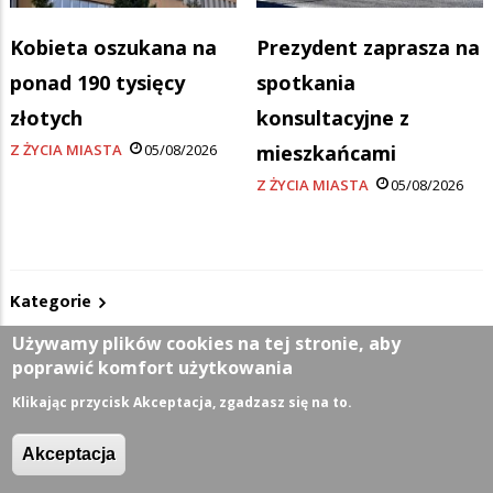
Kobieta oszukana na
Prezydent zaprasza na
ponad 190 tysięcy
spotkania
złotych
konsultacyjne z
Z ŻYCIA MIASTA
05/08/2026
mieszkańcami
Z ŻYCIA MIASTA
05/08/2026
Kategorie
Używamy plików cookies na tej stronie, aby
Z życia miasta
poprawić komfort użytkowania
Klikając przycisk Akceptacja, zgadzasz się na to.
Sport
Akceptacja
Kultura