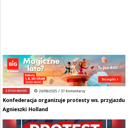
Strona główna
/
Wiadomości
/
Z życia miasta
/
Ścieżka
Konfederacja organizuje protesty ws. przyjazdu Agnieszki Holland
nawigacyjna
Facebook
Pinterest
Tumblr
Reddit
Share
0
/
Z ŻYCIA MIASTA
20/08/2025
37 Komentarzy
Konfederacja organizuje protesty ws. przyjazdu
Agnieszki Holland