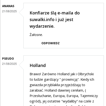
zgadzam
ANANAS
się
21/08/2025
Konfiarze ślą e-maila do
na
suwalki.info i już jest
działalość
wydarzenie.
tych
Żałosne.
tępych
ODPOWIEDZ
osiłków
PSEUDO
21/08/2025
Holland
Brawo! Zarówno Holland jak i Olbrychski
to ludzie gardzący " prowincją". Kiedy ich
gwiazda przyblakła przyjeżdżają to
zarabiać. Holland dawniej ceniłam, (
Przesłuchanie, Europa, Europa, Tajemniczy
ogród), jej ostatnie "wydaliby" na czele z