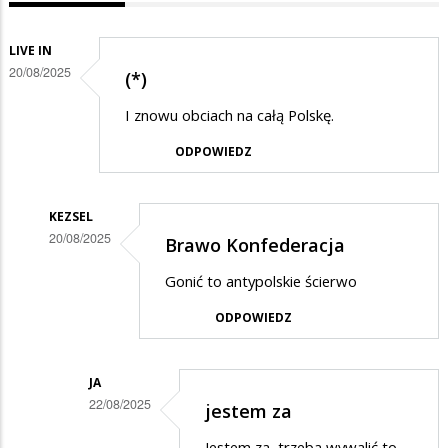
LIVE IN
20/08/2025
(*)
I znowu obciach na całą Polskę.
ODPOWIEDZ
KEZSEL
20/08/2025
Brawo Konfederacja
Dodane
Gonić to antypolskie ścierwo
przez
ODPOWIEDZ
Live
in
w
JA
22/08/2025
jestem za
odpowiedzi
Dodane
na
Jestem za, trzeba wywalić to