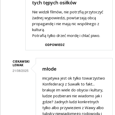
tych tępych osiłków
Nie widzili filmów, nie potrzfią przytoczyć
żadnej wypowiedzi, powtarzają obcą
propagandę i nie mają nic wspólnego z
kulturą.
Potrafią tylko drzeć mordę i chlać piwo.
ODPOWIEDZ
CIEKAWSKI
LEWAK
młode
21/08/2025
Dodane
inicjatywa jest ok tylko towarzystwo
Konfederacji z Suwałk to fakt...
przez
brakuje im wiele do obycia i kultury,
Adrian1
ludzie pozbierani nie wiadomo jak i
w
gdzie? żadnych ludzi konkretnych
tylko albo przywiezieni z Wawy albo
odpowiedzi
tubylcy niewiadomego rodowodu i