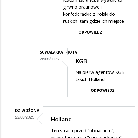
przez
(*)
g*wno braunowe i
kezsel
konfederackie z Polski do
ruskich, tam gdzie ich miejsce.
w
odpowiedzi
ODPOWIEDZ
na
Brawo
SUWALAKPATRIOTA
Konfederacja
22/08/2025
KGB
Dodane
Najpierw agentów KGB
przez
takich Holland.
ja
ODPOWIEDZ
w
odpowiedzi
DZIWOŻONA
na
22/08/2025
Holland
jestem
Dodane
za
Ten strach przed "obciachem",
przez
niewystarczającą "europejskością",