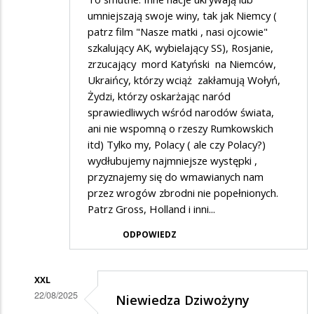
umniejszają swoje winy, tak jak Niemcy (
patrz film "Nasze matki , nasi ojcowie"
szkalujący AK, wybielający SS), Rosjanie,
zrzucający mord Katyński na Niemców,
Ukraińcy, którzy wciąż zakłamują Wołyń,
Żydzi, którzy oskarżając naród
sprawiedliwych wśród narodów świata,
ani nie wspomną o rzeszy Rumkowskich
itd) Tylko my, Polacy ( ale czy Polacy?)
wydłubujemy najmniejsze występki ,
przyznajemy się do wmawianych nam
przez wrogów zbrodni nie popełnionych.
Patrz Gross, Holland i inni...
ODPOWIEDZ
XXL
22/08/2025
Niewiedza Dziwożyny