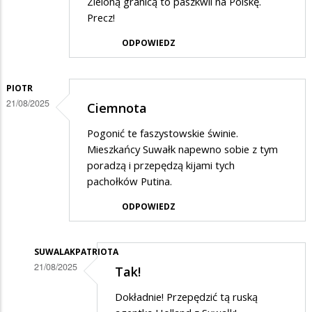
Zieloną granicą to paszkwil na Polskę.
Precz!
ODPOWIEDZ
PIOTR
21/08/2025
Ciemnota
Pogonić te faszystowskie świnie.
Mieszkańcy Suwałk napewno sobie z tym
poradzą i przepędzą kijami tych
pachołków Putina.
ODPOWIEDZ
SUWALAKPATRIOTA
21/08/2025
Tak!
Dodane
Dokładnie! Przepędzić tą ruską
przez