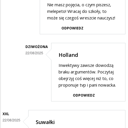
Dodane
Nie masz pojęcia, o czym piszesz,
przez
melepeto! Wracaj do szkoły, to
dziwożona
może się czegoś wreszcie nauczysz!
w
ODPOWIEDZ
odpowiedzi
na
DZIWOŻONA
Holland
22/08/2025
Holland
Dodane
Inwektywy zawsze dowodzą
przez
braku argumentów. Poczytaj
XXL
obejrzyj coś więcej niż to, co
proponuje tvp i pani nowacka.
w
odpowiedzi
ODPOWIEDZ
na
Niewiedza
XXL
Dziwożyny
22/08/2025
Suwałki