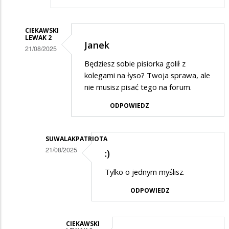
CIEKAWSKI
LEWAK 2
Janek
21/08/2025
Dodane
Będziesz sobie pisiorka golił z
kolegami na łyso? Twoja sprawa, ale
przez
nie musisz pisać tego na forum.
Janek
ODPOWIEDZ
w
odpowiedzi
na
SUWALAKPATRIOTA
21/08/2025
NA
:)
Dodane
ŁYSO
Tylko o jednym myślisz.
przez
!!!
ODPOWIEDZ
Ciekawski
lewak
2
CIEKAWSKI