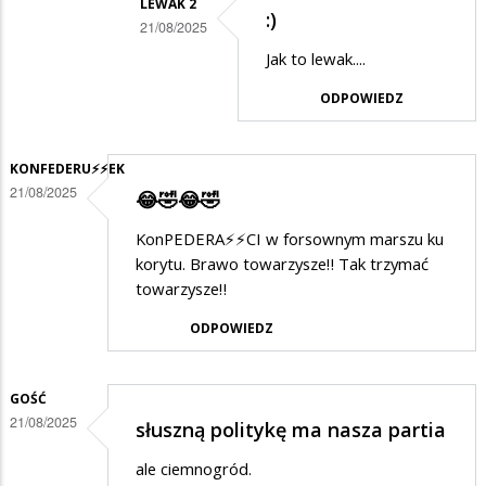
LEWAK 2
:)
w
21/08/2025
odpowiedzi
Dodane
Jak to lewak....
na
przez
ODPOWIEDZ
Janek
SuwalakPatriota
w
KONFEDERU⚡️⚡️EK
odpowiedzi
21/08/2025
😂🤣😂🤣
na
KonPEDERA⚡️⚡️CI w forsownym marszu ku
:)
korytu. Brawo towarzysze‼️ Tak trzymać
towarzysze‼️
ODPOWIEDZ
GOŚĆ
21/08/2025
słuszną politykę ma nasza partia
ale ciemnogród.