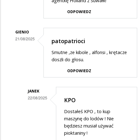
agentkę Holland z Suwałk!
Piotr
ODPOWIEDZ
w
odpowiedzi
GIENIO
na
21/08/2025
patopatrioci
Ciemnota
Dodane
Smutne ,ze kibole , alfonsi , krętacze
przez
doszli do głosu.
Piotr
ODPOWIEDZ
w
odpowiedzi
JANEK
na
22/08/2025
KPO
Ciemnota
Dodane
Dostałeś KPO , to kup
przez
maszynę do lodów ! Nie
Gienio
będziesz musiał używać
pioktaniny !
w