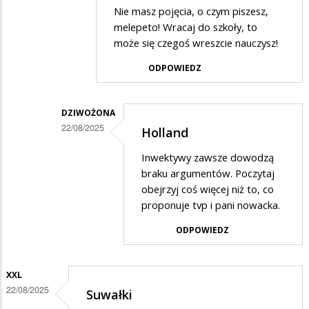
Dodane
Nie masz pojęcia, o czym piszesz,
przez
melepeto! Wracaj do szkoły, to
dziwożona
może się czegoś wreszcie nauczysz!
w
ODPOWIEDZ
odpowiedzi
na
DZIWOŻONA
Holland
22/08/2025
Holland
Dodane
Inwektywy zawsze dowodzą
przez
braku argumentów. Poczytaj
XXL
obejrzyj coś więcej niż to, co
proponuje tvp i pani nowacka.
w
odpowiedzi
ODPOWIEDZ
na
Niewiedza
XXL
Dziwożyny
22/08/2025
Suwałki