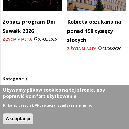
Zobacz program Dni
Kobieta oszukana na
Suwałk 2026
ponad 190 tysięcy
Z ŻYCIA MIASTA
05/08/2026
złotych
Z ŻYCIA MIASTA
05/08/2026
Kategorie
Używamy plików cookies na tej stronie, aby
Z życia miasta
poprawić komfort użytkowania
Klikając przycisk Akceptacja, zgadzasz się na to.
Sport
Akceptacja
Kultura