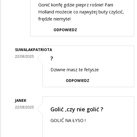
Gonić konfę gdzie pieprz rośnie! Pani
Holland możecie co najwyżej buty czyścić,
frędzle niemyte!
ODPOWIEDZ
SUWALAKPATRIOTA
22/08/2025
?
Dodane
Dziwne masz te fetysze
przez
ODPOWIEDZ
XXL
w
odpowiedzi
JANEK
22/08/2025
Golić ,czy nie golić ?
na
Dodane
Suwałki
GOLIĆ NA ŁYSO !
przez
XXL