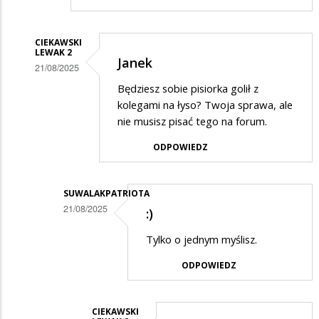
CIEKAWSKI
LEWAK 2
Janek
21/08/2025
Dodane
Będziesz sobie pisiorka golił z
kolegami na łyso? Twoja sprawa, ale
przez
nie musisz pisać tego na forum.
Janek
ODPOWIEDZ
w
odpowiedzi
na
SUWALAKPATRIOTA
21/08/2025
NA
:)
Dodane
ŁYSO
Tylko o jednym myślisz.
przez
!!!
ODPOWIEDZ
Ciekawski
lewak
2
CIEKAWSKI