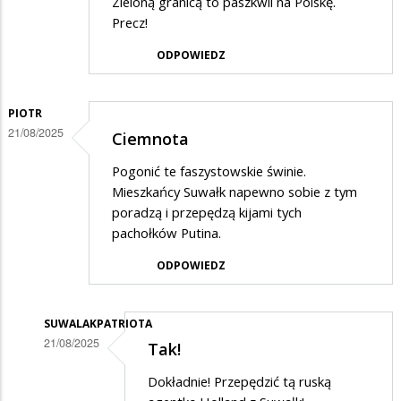
Zieloną granicą to paszkwil na Polskę.
Precz!
ODPOWIEDZ
PIOTR
21/08/2025
Ciemnota
Pogonić te faszystowskie świnie.
Mieszkańcy Suwałk napewno sobie z tym
poradzą i przepędzą kijami tych
pachołków Putina.
ODPOWIEDZ
SUWALAKPATRIOTA
21/08/2025
Tak!
Dodane
Dokładnie! Przepędzić tą ruską
przez