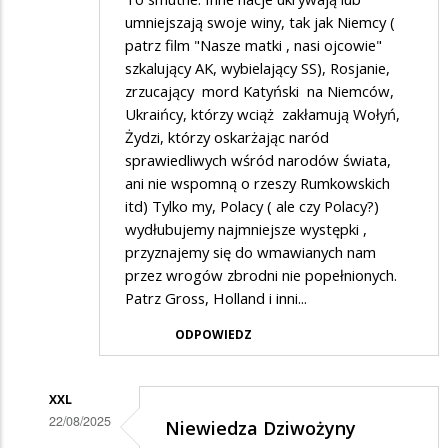
umniejszają swoje winy, tak jak Niemcy (
patrz film "Nasze matki , nasi ojcowie"
szkalujący AK, wybielający SS), Rosjanie,
zrzucający mord Katyński na Niemców,
Ukraińcy, którzy wciąż zakłamują Wołyń,
Żydzi, którzy oskarżając naród
sprawiedliwych wśród narodów świata,
ani nie wspomną o rzeszy Rumkowskich
itd) Tylko my, Polacy ( ale czy Polacy?)
wydłubujemy najmniejsze występki ,
przyznajemy się do wmawianych nam
przez wrogów zbrodni nie popełnionych.
Patrz Gross, Holland i inni...
ODPOWIEDZ
XXL
22/08/2025
Niewiedza Dziwożyny