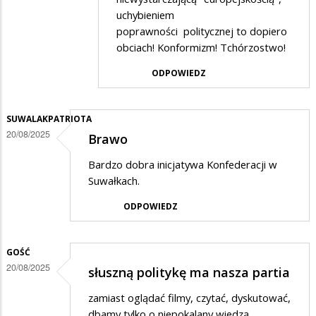
Live
uchybieniem
poprawności politycznej to dopiero
in
obciach! Konformizm! Tchórzostwo!
w
ODPOWIEDZ
odpowiedzi
na
(*)
SUWALAKPATRIOTA
20/08/2025
Brawo
Bardzo dobra inicjatywa Konfederacji w
Suwałkach.
ODPOWIEDZ
GOŚĆ
20/08/2025
słuszną politykę ma nasza partia
zamiast oglądać filmy, czytać, dyskutować,
dbamy tylko o niepokalany wiedzą