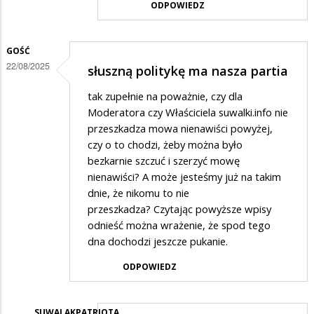
ODPOWIEDZ
w
odpowiedzi
GOŚĆ
na
22/08/2025
słuszną politykę ma nasza partia
Suwałki
tak zupełnie na poważnie, czy dla
Moderatora czy Właściciela suwalki.info nie
przeszkadza mowa nienawiści powyżej,
czy o to chodzi, żeby można było
bezkarnie szczuć i szerzyć mowę
nienawiści? A może jesteśmy już na takim
dnie, że nikomu to nie
przeszkadza? Czytając powyższe wpisy
odnieść można wrażenie, że spod tego
dna dochodzi jeszcze pukanie.
ODPOWIEDZ
SUWALAKPATRIOTA