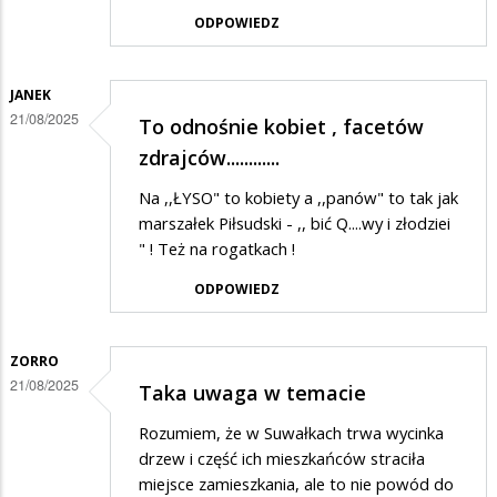
ODPOWIEDZ
JANEK
21/08/2025
To odnośnie kobiet , facetów
zdrajców............
Na ,,ŁYSO" to kobiety a ,,panów" to tak jak
marszałek Piłsudski - ,, bić Q....wy i złodziei
" ! Też na rogatkach !
ODPOWIEDZ
ZORRO
21/08/2025
Taka uwaga w temacie
Rozumiem, że w Suwałkach trwa wycinka
drzew i część ich mieszkańców straciła
miejsce zamieszkania, ale to nie powód do