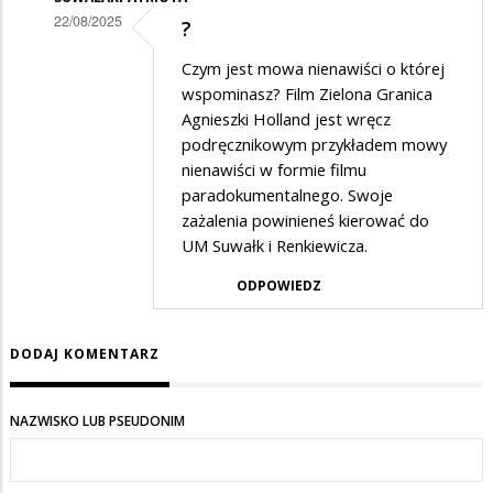
22/08/2025
?
Dodane
Czym jest mowa nienawiści o której
przez
wspominasz? Film Zielona Granica
Gość
Agnieszki Holland jest wręcz
podręcznikowym przykładem mowy
w
nienawiści w formie filmu
odpowiedzi
paradokumentalnego. Swoje
na
zażalenia powinieneś kierować do
słuszną
UM Suwałk i Renkiewicza.
politykę
ODPOWIEDZ
ma
nasza
DODAJ KOMENTARZ
partia
NAZWISKO LUB PSEUDONIM