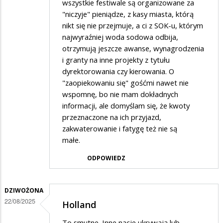
wszystkie festiwale są organizowane za
"niczyje" pieniądze, z kasy miasta, którą
nikt się nie przejmuje, a ci z SOK-u, którym
najwyraźniej woda sodowa odbija,
otrzymują jeszcze awanse, wynagrodzenia
i granty na inne projekty z tytułu
dyrektorowania czy kierowania. O
"zaopiekowaniu się" gośćmi nawet nie
wspomnę, bo nie mam dokładnych
informacji, ale domyślam się, że kwoty
przeznaczone na ich przyjazd,
zakwaterowanie i fatygę też nie są
małe.
ODPOWIEDZ
DZIWOŻONA
22/08/2025
Holland
To smutne. Inne nacje ukrywają lub