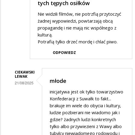
tych tępych osiłków
Nie widzili filmów, nie potrzfią przytoczyć
żadnej wypowiedzi, powtarzają obcą
propagandę i nie mają nic wspólnego z
kulturą.
Potrafią tylko drzeć mordę i chlać piwo.
ODPOWIEDZ
CIEKAWSKI
LEWAK
młode
21/08/2025
Dodane
inicjatywa jest ok tylko towarzystwo
Konfederacji z Suwałk to fakt...
przez
brakuje im wiele do obycia i kultury,
Adrian1
ludzie pozbierani nie wiadomo jak i
w
gdzie? żadnych ludzi konkretnych
tylko albo przywiezieni z Wawy albo
odpowiedzi
tubylcy niewiadomego rodowodu i