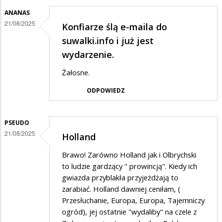
zgadzam
ANANAS
się
21/08/2025
Konfiarze ślą e-maila do
na
suwalki.info i już jest
działalość
wydarzenie.
tych
Żałosne.
tępych
ODPOWIEDZ
osiłków
PSEUDO
21/08/2025
Holland
Brawo! Zarówno Holland jak i Olbrychski
to ludzie gardzący " prowincją". Kiedy ich
gwiazda przyblakła przyjeżdżają to
zarabiać. Holland dawniej ceniłam, (
Przesłuchanie, Europa, Europa, Tajemniczy
ogród), jej ostatnie "wydaliby" na czele z