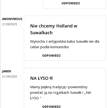
odpowiedzi
ODPOWIEDZ
na
patopatrioci
ANONYMOUS
21/08/2025
Nie chcemy Holland w
Suwalkach
Wynocha z antypolska baba Suwałki nie dla
ciebie podla komunistko
ODPOWIEDZ
JANEK
21/08/2025
NA ŁYSO !!!
Mamy piękną tradycję i powinniśmy
powitać ją na rogatkach Suwałk i ,,NA
ŁYSO "
ODPOWIEDZ