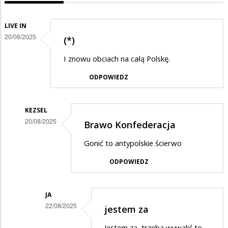
LIVE IN
20/08/2025
(*)
I znowu obciach na całą Polskę.
ODPOWIEDZ
KEZSEL
20/08/2025
Brawo Konfederacja
Dodane
Gonić to antypolskie ścierwo
przez
ODPOWIEDZ
Live
in
w
JA
22/08/2025
jestem za
odpowiedzi
Dodane
na
Jestem za, trzeba wywalić to