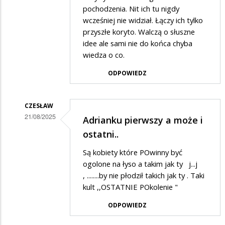
na
pochodzenia. Nit ich tu nigdy
Nie
wcześniej nie widział. Łączy ich tylko
zgadzam
przyszłe koryto. Walczą o słuszne
idee ale sami nie do końca chyba
się
wiedza o co.
na
działalość
ODPOWIEDZ
tych
tępych
CZESŁAW
osiłków
21/08/2025
Adrianku pierwszy a może i
Dodane
ostatni..
przez
Są kobiety które POwinny być
Adrian1
ogolone na łyso a takim jak ty j...j
w
, ........by nie płodził takich jak ty . Taki
kult ,,OSTATNIE POkolenie "
odpowiedzi
na
ODPOWIEDZ
Nie