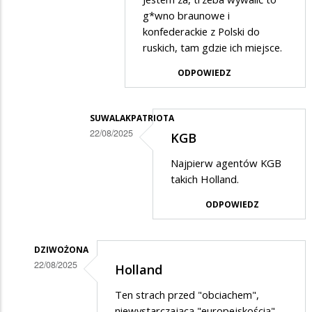
przez
(*)
g*wno braunowe i
kezsel
konfederackie z Polski do
ruskich, tam gdzie ich miejsce.
w
odpowiedzi
ODPOWIEDZ
na
Brawo
SUWALAKPATRIOTA
Konfederacja
22/08/2025
KGB
Dodane
Najpierw agentów KGB
przez
takich Holland.
ja
ODPOWIEDZ
w
odpowiedzi
DZIWOŻONA
na
22/08/2025
Holland
jestem
Dodane
za
Ten strach przed "obciachem",
przez
niewystarczającą "europejskością",