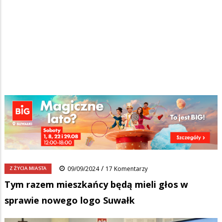
Strona główna
/
Wiadomości
/
Z życia miasta
/
Ścieżka
Tym razem mieszkańcy będą mieli głos w sprawie nowego logo
Suwałk
nawigacyjna
Facebook
Pinterest
Tumblr
Reddit
Share
0
/
Z ŻYCIA MIASTA
09/09/2024
17 Komentarzy
Tym razem mieszkańcy będą mieli głos w
sprawie nowego logo Suwałk