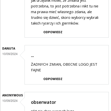
jak urzędnik mówi, że zmiana jest
potrzebna, to jest potrzebna i nikt tu nie
ma prawa mieć własnego zdania, ale
trudno się dziwić, skoro wyborcy wybrali
takich rycerzy i ich giermków.
ODPOWIEDZ
DANUTA
10/09/2024
...
ŻADNYCH ZMIAN, OBECNE LOGO JEST
FAJNE
ODPOWIEDZ
ANONYMOUS
10/09/2024
obserwator