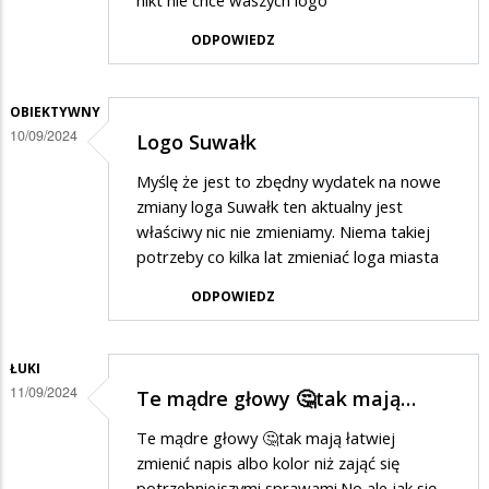
nikt nie chce waszych logo
ODPOWIEDZ
OBIEKTYWNY
10/09/2024
Logo Suwałk
Myślę że jest to zbędny wydatek na nowe
zmiany loga Suwałk ten aktualny jest
właściwy nic nie zmieniamy. Niema takiej
potrzeby co kilka lat zmieniać loga miasta
ODPOWIEDZ
ŁUKI
11/09/2024
Te mądre głowy 🤔tak mają…
Te mądre głowy 🤔tak mają łatwiej
zmienić napis albo kolor niż zająć się
potrzebniejszymi sprawami.No ale jak się