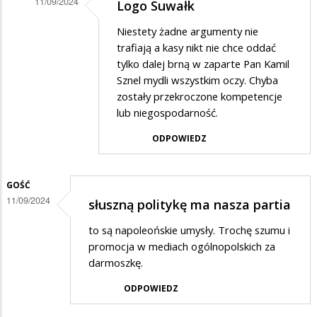
11/09/2024
Logo Suwałk
Dodane
Niestety żadne argumenty nie
przez
trafiają a kasy nikt nie chce oddać
Karok
tylko dalej brną w zaparte Pan Kamil
Sznel mydli wszystkim oczy. Chyba
w
zostały przekroczone kompetencje
odpowiedzi
lub niegospodarność.
na
ODPOWIEDZ
Logo
GOŚĆ
11/09/2024
słuszną politykę ma nasza partia
to są napoleońskie umysły. Trochę szumu i
promocja w mediach ogólnopolskich za
darmoszkę.
ODPOWIEDZ