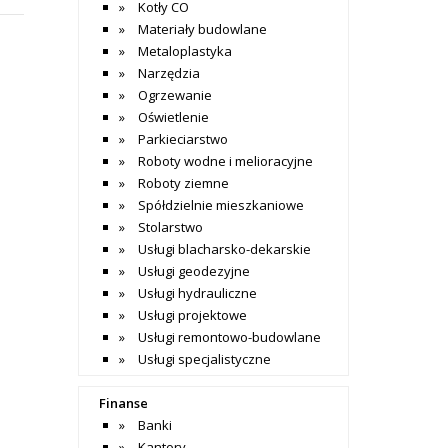
Kotły CO
Materiały budowlane
Metaloplastyka
Narzędzia
Ogrzewanie
Oświetlenie
Parkieciarstwo
Roboty wodne i melioracyjne
Roboty ziemne
Spółdzielnie mieszkaniowe
Stolarstwo
Usługi blacharsko-dekarskie
Usługi geodezyjne
Usługi hydrauliczne
Usługi projektowe
Usługi remontowo-budowlane
Usługi specjalistyczne
Finanse
Banki
Kantory