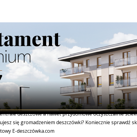
ty wodne i melioracyjne
/
E-deszczówka.com
zczówka.com
eszczowa to źródło darmowej wody, co do tego nie ma
ości. Niewiele jednak osób wie jak skutecznie gromadzić w
wą a następnie ją wykorzystywać. Na szczęście istnieją taki
jak E-deszczówka.com oferujące wszystko, co w tym celu
dne: zbiorniki na deszczówkę podziemne, naziemne,
cyjne; pompy do zbiorników na deszczówkę; punkty poboru
centrale deszczowe a nawet przydomowe oczyszczalnie ściek
sujesz się gromadzeniem deszczówki? Koniecznie sprawdź sk
etowy E-deszczówka.com