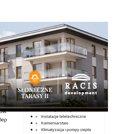
+ Dodaj wpis
Katalog firm
Dom i budownictwo
Agencje nieruchomości
Alarmy
odę
Aranżacja wnętrz
Architekci
e
Bramy garażowe
Budowa sauny
Budownictwo mieszkaniowe
Budownictwo przemysłowwe
Instalacje elektryczne
ów.
Instalacje teletechniczne
lep
Kamieniarstwo
Klimatyzacja i pompy ciepła