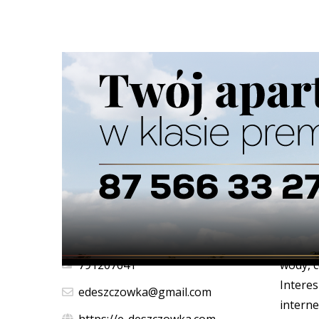
Strona główna
/
Katalog firm
/
Dom i budownictwo
/
Robo
Ścieżka
nawigacyjna
E-des
Woda d
wątpliw
deszczo
sklepy 
niezbę
Pl. Stary Rynek 8/6, 18-400 Łomża
dekora
791207641
wody, 
Intere
edeszczowka@gmail.com
intern