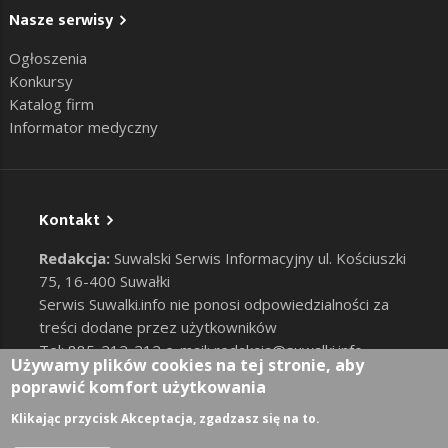
Nasze serwisy
Ogłoszenia
Konkursy
Katalog firm
Informator medyczny
Kontakt
Redakcja:
Suwalski Serwis Informacyjny ul. Kościuszki
75, 16-400 Suwałki
Serwis Suwalki.info nie ponosi odpowiedzialności za
treści dodane przez użytkowników
Tel: 885-212-212 e-mail:
redakcja@suwalki.info
,
Używamy plików cookies na tej stronie, aby
reklama@suwalki.info
poprawić komfort użytkowania
RODO
|
Cookies
Zaloguj
Klikając przycisk Akceptacja, zgadzasz się na to.
User account menu