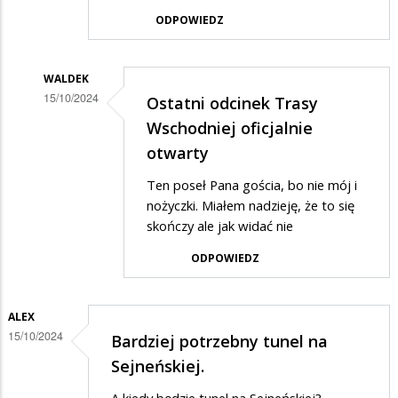
ODPOWIEDZ
WALDEK
15/10/2024
Ostatni odcinek Trasy
Dodane
Wschodniej oficjalnie
przez
otwarty
Gość
Ten poseł Pana gościa, bo nie mój i
w
nożyczki. Miałem nadzieję, że to się
odpowiedzi
skończy ale jak widać nie
na
ODPOWIEDZ
Ostatni
odcinek
ALEX
Trasy
15/10/2024
Bardziej potrzebny tunel na
Wschodniej
Sejneńskiej.
oficjalnie