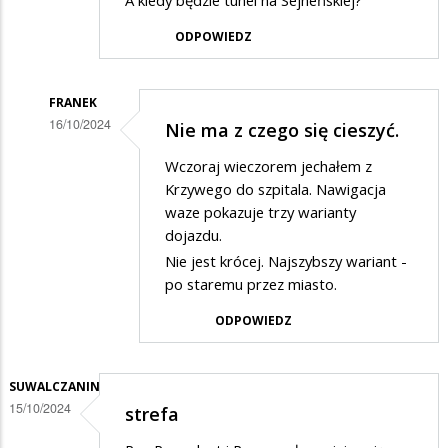
A kiedy będzie tunel na Sejneńskiej?
otwarty
ODPOWIEDZ
FRANEK
16/10/2024
Nie ma z czego się cieszyć.
Dodane
Wczoraj wieczorem jechałem z
przez
Krzywego do szpitala. Nawigacja
Alex
waze pokazuje trzy warianty
dojazdu.
w
Nie jest krócej. Najszybszy wariant -
odpowiedzi
po staremu przez miasto.
na
ODPOWIEDZ
Bardziej
potrzebny
tunel
SUWALCZANIN
15/10/2024
strefa
na
Sejneńskiej.