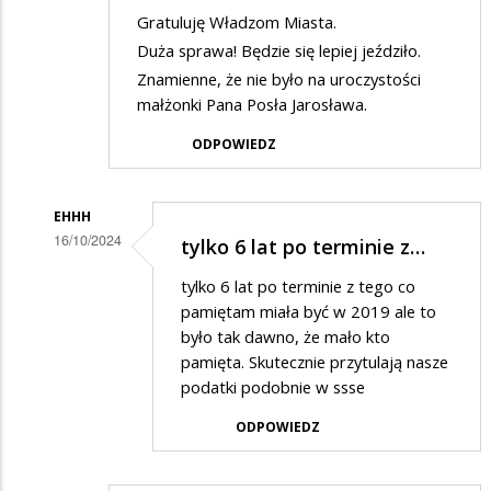
Gratuluję Władzom Miasta.
Duża sprawa! Będzie się lepiej jeździło.
Znamienne, że nie było na uroczystości
małżonki Pana Posła Jarosława.
ODPOWIEDZ
EHHH
16/10/2024
tylko 6 lat po terminie z…
Dodane
tylko 6 lat po terminie z tego co
przez
pamiętam miała być w 2019 ale to
Jan
było tak dawno, że mało kto
pamięta. Skutecznie przytulają nasze
w
podatki podobnie w ssse
odpowiedzi
ODPOWIEDZ
na
Ostatni