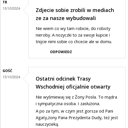
odcinek
TR
15/10/2024
Trasy
Zdjecie sobie zrobili w mediach
Wschodniej
ze za nasze wybudowali
oficjalnie
Nie wiem co wy tam robicie, do roboty
otwarty
nieroby. A nozyczki to za swoje kupcie i
tnijcie nimi sobie co chcecie ale w domu.
ODPOWIEDZ
GOŚĆ
15/10/2024
Ostatni odcinek Trasy
Wschodniej oficjalnie otwarty
Nie wyśmiewaj się z Żony Posła. To mądra
i sympatyczna osoba. I zasłużona.
A po za tym, w czym jest gorsza od Pani
Agaty,żony Pana Prezydenta Dudy, też jest
nauczycieką.