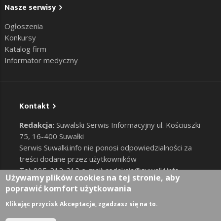
Nasze serwisy
Ogłoszenia
Konkursy
Katalog firm
Informator medyczny
Kontakt
Redakcja:
Suwalski Serwis Informacyjny ul. Kościuszki
75, 16-400 Suwałki
Serwis Suwalki.info nie ponosi odpowiedzialności za
treści dodane przez użytkowników
Tel: 885-212-212 e-mail:
redakcja@suwalki.info
,
Używamy plików cookies na tej stronie, aby
reklama@suwalki.info
poprawić komfort użytkowania
RODO
|
Cookies
Zaloguj
Klikając przycisk Akceptacja, zgadzasz się na to.
User account menu