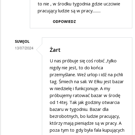
to nie , w środku tygodnia gdzie uczciwie
pracujący ludzie są w pracy.........
ODPOWIEDZ
SUWJOL
13/07/2024
Żart
Dodane
U nas próbuje się coś robić ,tylko
przez
nigdy nie jest, to do końca
pisiorek
przemyślane. Weź urlop i idź na pchli
tag. Śmiech na sali. W Ełku jest bazar
w
w niedzielę i funkcjonuje. A my
odpowiedzi
próbujemy ratować bazar w środę
na
od 14tej. Tak jak godziny otwarcia
pchli
bazaru w tygodniu. Bazar dla
bezrobotnych, bo ludzie pracujący,
targ
którzy mają pieniądze są w pracy. A
poza tym to gdy była fala kupujących