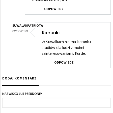
ODPOWIEDZ
SUWALAKPATRIOTA
02/06/2023
Kierunki
Dodane
W Suwałkach nie ma kierunku
przez
studiów dla ludzi z moimi
Kazik
zainteresowaniami. Kurde.
w
ODPOWIEDZ
odpowiedzi
na
DODAJ KOMENTARZ
Studia
NAZWISKO LUB PSEUDONIM