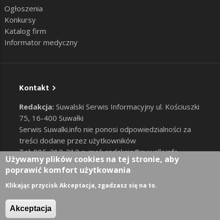
Ogłoszenia
Konkursy
Katalog firm
Informator medyczny
Kontakt
Redakcja:
Suwalski Serwis Informacyjny ul. Kościuszki
75, 16-400 Suwałki
Serwis Suwalki.info nie ponosi odpowiedzialności za
treści dodane przez użytkowników
Tel: 885-212-212 e-mail:
redakcja@suwalki.info
,
Używamy plików cookies na tej stronie, aby
reklama@suwalki.info
poprawić komfort użytkowania
RODO
|
Cookies
Zaloguj
Klikając przycisk Akceptacja, zgadzasz się na to.
User account menu
Akceptacja