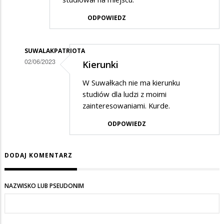
ODPOWIEDZ
SUWALAKPATRIOTA
02/06/2023
Kierunki
Dodane
W Suwałkach nie ma kierunku
przez
studiów dla ludzi z moimi
Kazik
zainteresowaniami. Kurde.
w
ODPOWIEDZ
odpowiedzi
na
DODAJ KOMENTARZ
Studia
NAZWISKO LUB PSEUDONIM