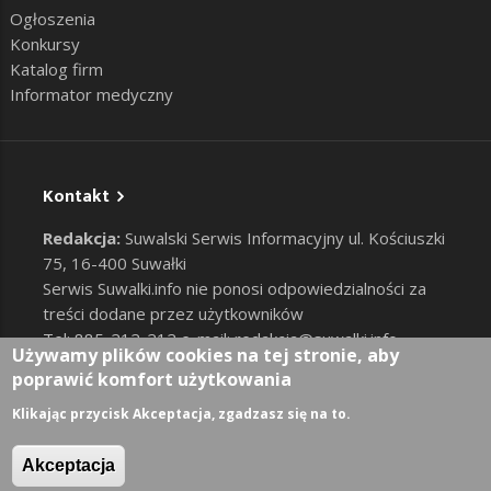
Ogłoszenia
Konkursy
Katalog firm
Informator medyczny
Kontakt
Redakcja:
Suwalski Serwis Informacyjny ul. Kościuszki
75, 16-400 Suwałki
Serwis Suwalki.info nie ponosi odpowiedzialności za
treści dodane przez użytkowników
Tel: 885-212-212 e-mail:
redakcja@suwalki.info
,
Używamy plików cookies na tej stronie, aby
reklama@suwalki.info
poprawić komfort użytkowania
RODO
|
Cookies
Zaloguj
Klikając przycisk Akceptacja, zgadzasz się na to.
User account menu
Akceptacja