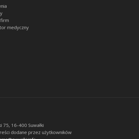
nia
sy
 firm
tor medyczny
ki 75, 16-400 Suwałki
 treści dodane przez użytkowników