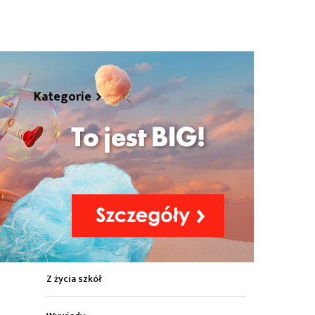
hare
Kategorie
Z życia miasta
Sport
Kultura
Wiadomości z regionu
Z życia szkół