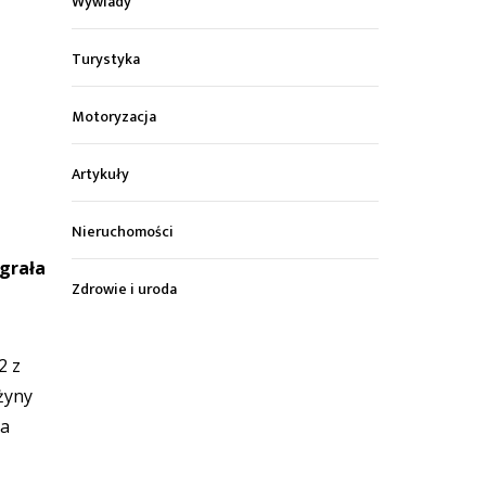
Wywiady
Turystyka
Motoryzacja
Artykuły
Nieruchomości
grała
Zdrowie i uroda
2 z
żyny
la