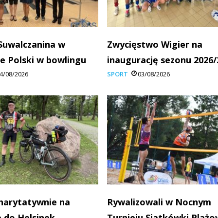
Suwalczanina w
Zwycięstwo Wigier na
e Polski w bowlingu
inaugurację sezonu 2026/
4/08/2026
SPORT
03/08/2026
charytatywnie na
Rywalizowali w Nocnym
 do Helsinek
Turnieju Siatkówki Plażo