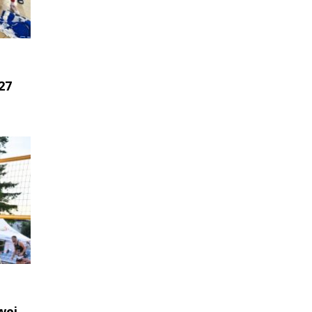
27
wej