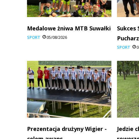
Medalowe żniwa MTB Suwałki
Sukces 
SPORT
05/08/2026
Pucharz
SPORT
0
Prezentacja drużyny Wigier -
Jedzie 
celem awans
rowerze