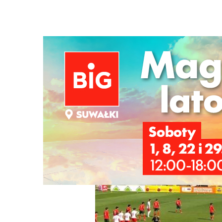
Strona główna
/
Wiadomości
/
Sport
/
Reprezentacja U-2
Ścieżka
nawigacyjna
/
SPORT
09/09/2025
0 Komentarzy
Reprezentacja U-20 przegrała w Suwałk