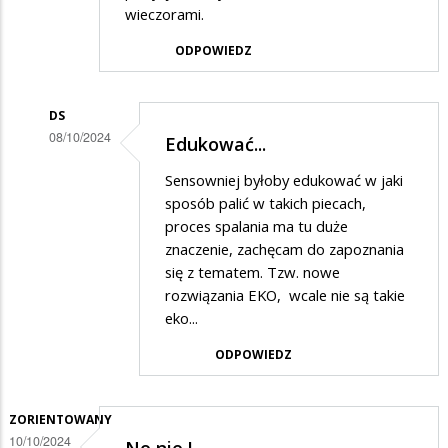
wieczorami.
ODPOWIEDZ
DS
08/10/2024
Edukować...
Dodane
Sensowniej byłoby edukować w jaki
przez
sposób palić w takich piecach,
mm
proces spalania ma tu duże
znaczenie, zachęcam do zapoznania
w
się z tematem. Tzw. nowe
odpowiedzi
rozwiązania EKO, wcale nie są takie
na
eko...
kopciuchy
ODPOWIEDZ
ZORIENTOWANY
10/10/2024
No nie !