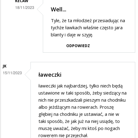
KECAW
18/11/2023
Well...
Dodane
Tyle, że ta młodzież przesiadując na
przez
tychże ławkach właśnie często jara
Wacek
blanty i daje w szyję.
w
ODPOWIEDZ
odpowiedzi
na
JK
Znikające
15/11/2023
ławeczki
ławki
ławeczki jak najbardziej, tylko niech będą
ustawione w taki sposób, żeby siedzący na
nich nie przeszkadzali pieszym na chodniku
albo jeżdżącym na rowerach. Proszę
głębiej na chodniku je ustawiać, a nie w
taki sposób, że jak już na niej usiądę, to
muszę uważać, żeby mi ktoś po nogach
rowerem nie przejechał.