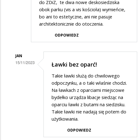
do ZDiZ, te dwa nowe deskosiedziska
obok parku (vis a vis kościoła) wymieńcie,
bo ani to estetyczne, ani nie pasuje
architektonicznie do otoczenia.
ODPOWIEDZ
JAN
15/11/2023
Ławki bez oparć!
Dodane
Takie ławki służą do chwilowego
przez
odpoczynku, a o taki właśnie chodzi.
Ciekawski
Na ławkach z oparciami miejscowe
bydełko urządza libacje siedząc na
lewak
oparciu ławki z butami na siedzisku.
2
Takie ławki nie nadają się potem do
w
użytkowania.
odpowiedzi
ODPOWIEDZ
na