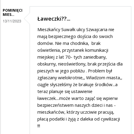
Rodzi
POMINIĘCI
się
MIES…
Ławeczki??...
pytanie.....
13/11/2023
Mieszkańcy Suwałk ulicy Szwajcaria nie
mają bezpiecznego dojścia do swoich
domów. Nie ma chodnika, brak
oświetlenia, przystanek komunikacji
miejskiej z lat 70- tych zaniedbany,
obskurny, nieoświetlony, brak przejścia dla
pieszych w jego pobliżu . Problem był
zgłaszany wielokrotnie,, Władzom miasta,,
ciągle słyszeliśmy że brakuje środków...a
teraz planuje się ustawienie
ławeczek....może warto zająć się wpierw
bezpieczeństwem naszych dzieci i nas -
mieszkańców, którzy uczciwie pracują,
płacą podatki i żyją z daleka od cywilizacji
!!!