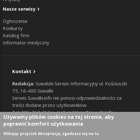
Nasze serwisy
Ogłoszenia
Konkursy
Katalog firm
Informator medyczny
Kontakt
Redakcja:
Suwalski Serwis Informacyjny ul. Kościuszki
75, 16-400 Suwałki
Serwis Suwalki.info nie ponosi odpowiedzialności za
treści dodane przez użytkowników
Tel: 885-212-212 e-mail:
redakcja@suwalki.info
,
Używamy plików cookies na tej stronie, aby
reklama@suwalki.info
poprawić komfort użytkowania
RODO
|
Cookies
Zaloguj
Klikając przycisk Akceptacja, zgadzasz się na to.
User account menu