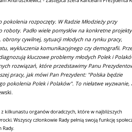
am Andruszkiewicz - Zastępca Szefa Kancelarii Prezydenta R
go pokolenia rozpoczęty. W Radzie Młodzieży przy
do roboty. Padło wiele pomysłów na konkretne projekty
, obrony cywilnej, sytuacji młodych na rynku pracy,
atu, wykluczenia komunikacyjnego czy demografii. Prz
diagnozują kluczowe problemy młodych Polek i Polakó
nych rozwiązań, które przedstawimy Panu Prezydentow
szej pracy, jak mówi Pan Prezydent: "Polska będzie
o pokolenia Polek i Polaków". To niełatwe wyzwanie, 
wski.
 z kilkunastu organów doradczych, które w najbliższych
cki. Wszyscy członkowie Rady pełnią swoją funkcję społecz
h Rady.