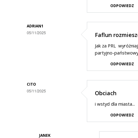
ODPOWIEDZ
ADRIAN1
05/11/2025
Faflun rozmies
Jak za PRL wyróżniaj
partyjno-państwow
ODPOWIEDZ
CITO
05/11/2025
Obciach
i wstyd dla miasta...
ODPOWIEDZ
JANEK