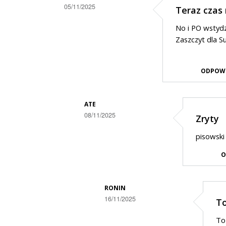
05/11/2025
Teraz czas 
Dodane
No i PO wstydzi
przez
Zaszczyt dla S
Cito
w
ODPOW
odpowiedzi
na
ATE
Obciach
08/11/2025
Zryty
Dodane
pisowski 
przez
O
Janek
w
odpowiedzi
RONIN
16/11/2025
To
na
Dodane
Teraz
To