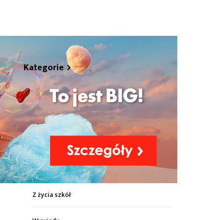
hare
Kategorie
Z życia miasta
Sport
Kultura
Wiadomości z regionu
Z życia szkół