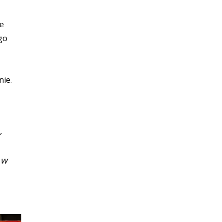
ie
go
nie.
,
 w