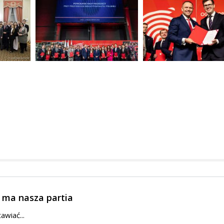
ę ma nasza partia
awiać...