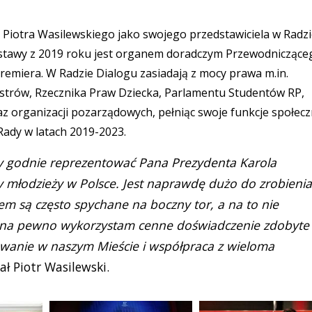
 Piotra Wasilewskiego jako swojego przedstawiciela w Radz
stawy z 2019 roku jest organem doradczym Przewodniczące
remiera. W Radzie Dialogu zasiadają z mocy prawa m.in.
istrów, Rzecznika Praw Dziecka, Parlamentu Studentów RP,
 organizacji pozarządowych, pełniąc swoje funkcje społecz
Rady w latach 2019-2023.
by godnie reprezentować Pana Prezydenta Karola
y młodzieży w Polsce. Jest naprawdę dużo do zrobienia
m są często spychane na boczny tor, a na to nie
i na pewno wykorzystam cenne doświadczenie zdobyte
anie w naszym Mieście i współpraca z wieloma
ł Piotr Wasilewski.