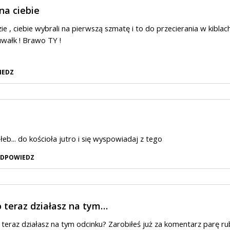
na ciebie
e , ciebie wybrali na pierwszą szmatę i to do przecierania w kiblach
uwałk ! Brawo TY !
IEDZ
łeb... do kościoła jutro i się wyspowiadaj z tego
DPOWIEDZ
 teraz działasz na tym…
 teraz działasz na tym odcinku? Zarobiłeś już za komentarz parę rub