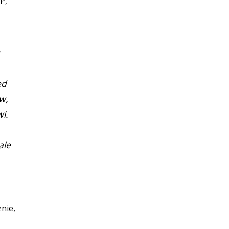
P,
ed
w,
i.
ale
nie,