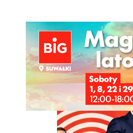
Strona główna
/
Wiadomości
/
Wiadomości z regionu
/
Su
Ścieżka
nawigacyjna
/
WIADOMOŚCI Z REGIONU
04/11/2025
8 Komentarzy
Suwalczanin wiceprzewodniczącym Rady 