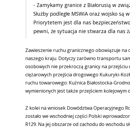
- Zamykamy granice z Białorusią w zw
Służby podległe MSWiA oraz wojsko są w
Priorytetem jest dla nas bezpieczeństw
pewni, że sytuacja nie stwarza dla nas 
Zawieszenie ruchu granicznego obowiązuje na ob
naszego kraju. Dotyczy zarówno transportu s
osobowych nie przekroczą granicy na przejści
ciężarowych przejścia drogowego Kukuryki-Kozło
ruchu towarowego: Kuźnica Białostocka-Grodno,
wymienionych jest także przejściem kolejowym d
Z kolei na wniosek Dowództwa Operacyjnego Rod
zostało we wschodniej części Polski wprowadzon
R129. Na jej obszarze od zachodu do wschodu s