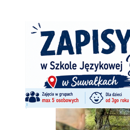
Strona główna
/
Wiadomości
/
Wiadomości z regionu
/
Po
Ścieżka
nawigacyjna
/
WIADOMOŚCI Z REGIONU
12/09/2025
3 Komentarzy
Polsko-białoruska granica zamknięta d