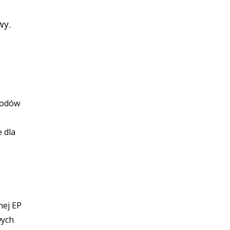
wy.
hodów
 dla
nej EP
wych