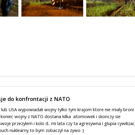
je do konfrontacji z NATO
y lub USA wypowiadali wojny tylko tym krajom ktore nie mialy broni
 koniec wojny z NATO dostana kilka atomowek i skonczy sie
woje przezylem i kolo d.. mi lata czy ta agresywna i glupia cywilizac
buch nuklearny to bym zobaczyl na zywo :)