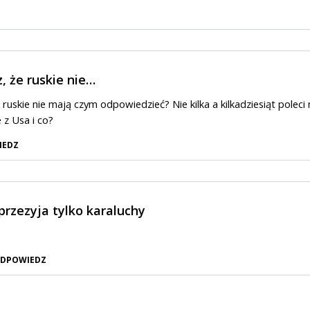
z, że ruskie nie…
e ruskie nie mają czym odpowiedzieć? Nie kilka a kilkadziesiąt poleci
z Usa i co?
IEDZ
ic przezyja tylko karaluchy
DPOWIEDZ