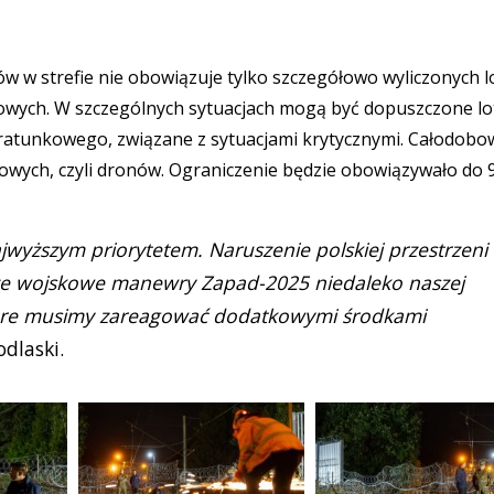
w w strefie nie obowiązuje tylko szczegółowo wyliczonych 
owych. W szczególnych sytuacjach mogą być dopuszczone lo
ratunkowego, związane z sytuacjami krytycznymi. Całodobo
owych, czyli dronów. Ograniczenie będzie obowiązywało do 
ajwyższym priorytetem. Naruszenie polskiej przestrzeni
akże wojskowe manewry Zapad-2025 niedaleko naszej
które musimy zareagować dodatkowymi środkami
dlaski.