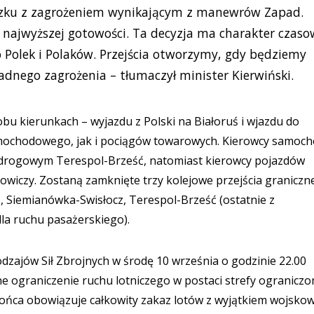
iązku z zagrożeniem wynikającym z manewrów Zapad.
 najwyższej gotowości. Ta decyzja ma charakter czaso
o Polek i Polaków. Przejścia otworzymy, gdy będziemy
żadnego zagrożenia – tłumaczył minister Kierwiński.
u kierunkach – wyjazdu z Polski na Białoruś i wjazdu do
amochodowego, jak i pociągów towarowych. Kierowcy samoc
u drogowym Terespol-Brześć, natomiast kierowcy pojazdów
wiczy. Zostaną zamknięte trzy kolejowe przejścia graniczne
 Siemianówka-Swisłocz, Terespol-Brześć (ostatnie z
la ruchu pasażerskiego).
zajów Sił Zbrojnych w środę 10 września o godzinie 22.00
e ograniczenie ruchu lotniczego w postaci strefy ograniczo
łońca obowiązuje całkowity zakaz lotów z wyjątkiem wojsko