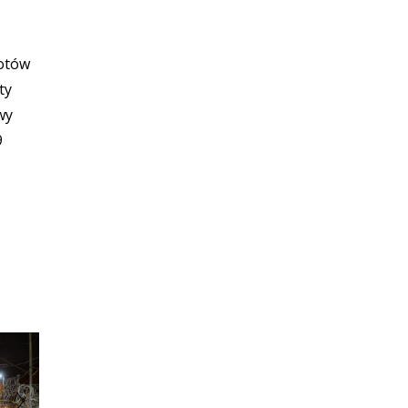
lotów
ty
wy
9