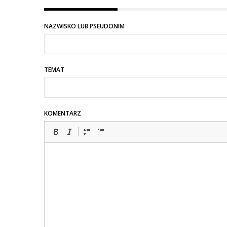
konfrontacji
na
z
A
NAZWISKO LUB PSEUDONIM
NATO
ty
myślisz,
że
TEMAT
ruskie
nie…
KOMENTARZ