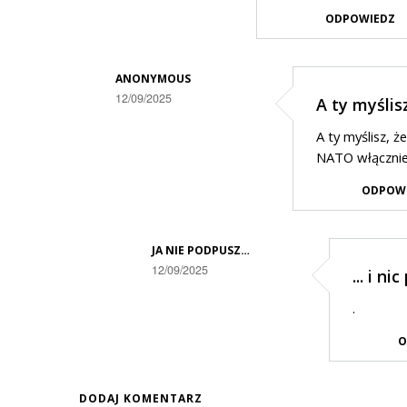
ODPOWIEDZ
ANONYMOUS
12/09/2025
A ty myślis
Dodane
A ty myślisz, ż
przez
NATO włącznie 
ja
ODPOW
nie
podpusz…
JA NIE PODPUSZ…
w
12/09/2025
... i n
odpowiedzi
Dodane
na
.
przez
Zapraszamy
O
Anonymous
Rosje
w
do
DODAJ KOMENTARZ
odpowiedzi