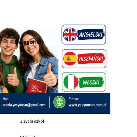
hare
Kategorie
Z życia miasta
Sport
Kultura
Wiadomości z regionu
Z życia szkół