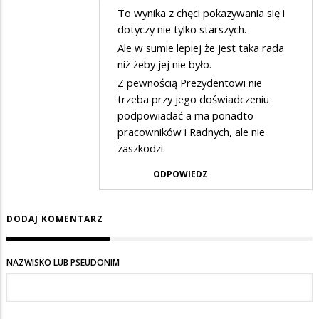
Dodane
To wynika z chęci pokazywania się i
przez
dotyczy nie tylko starszych.
max
Ale w sumie lepiej że jest taka rada
niż żeby jej nie było.
w
Z pewnością Prezydentowi nie
odpowiedzi
trzeba przy jego doświadczeniu
na
podpowiadać a ma ponadto
nie
pracowników i Radnych, ale nie
wiem
zaszkodzi.
co
ODPOWIEDZ
oni
robią,
DODAJ KOMENTARZ
może
ktoś
NAZWISKO LUB PSEUDONIM
mi
wyjaśni?????