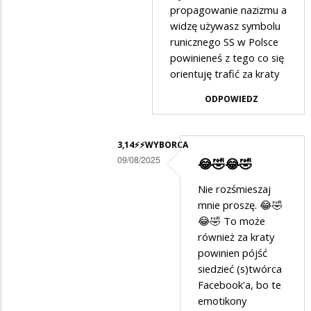
w
propagowanie nazizmu a
widzę używasz symbolu
odpowiedzi
runicznego SS w Polsce
na
powinieneś z tego co się
😂
orientuję trafić za kraty
🤣
ODPOWIEDZ
😂
🤣
3,14⚡️⚡️WYBORCA
09/08/2025
😂🤣😂🤣
Dodane
Nie rozśmieszaj
przez
mnie proszę. 😂🤣
Anonymous
😂🤣 To może
również za kraty
w
powinien pójść
odpowiedzi
siedzieć (s)twórca
na
Facebook'a, bo te
przypominam
emotikony