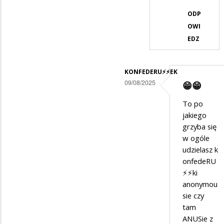
😂
ODP
OWI
🤣
EDZ
😂
🤣
KONFEDERU⚡️⚡️EK
09/08/2025
😁😁
Dodane
To po
przez
jakiego
Anonymous
grzyba się
w ogóle
w
udzielasz k
odpowiedzi
onfedeRU
na
⚡️⚡️ki
ale
anonymou
sie czy
mi
tam
się
ANUSie z