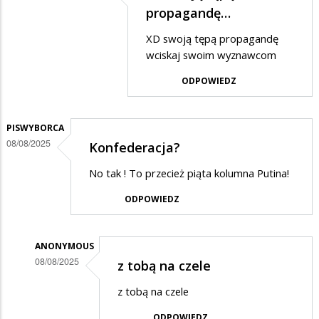
w…
Dodane
propagandę…
przez
XD swoją tępą propagandę
Anonymous
wciskaj swoim wyznawcom
w
ODPOWIEDZ
odpowiedzi
na
PISWYBORCA
No
08/08/2025
Konfederacja?
tak
No tak ! To przecież piąta kolumna Putina!
ale
czarna
ODPOWIEDZ
kolumna…
ANONYMOUS
08/08/2025
z tobą na czele
Dodane
z tobą na czele
przez
ODPOWIEDZ