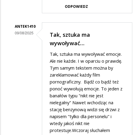
przez
ODPOWIEDZ
Gość
w
odpowiedzi
ANTEK1410
09/08/2025
Tak, sztuka ma
na
Dodane
wywoływać…
a
przez
na
Tak, sztuka ma wywoływać emocje.
Gość
Ale nie każde. I w oparciu o prawdę.
wschodzie
w
Tym samym tekstem można by
bez
zareklamować każdy film
odpowiedzi
zmian
pornograficzny. Bądź co bądź też
na
ponoć wywołują emocje. To jeden z
a
banałów typu "nikt nie jest
na
nielegalny" Nawet wchodząc na
stację benzynową widzi się drzwi z
wschodzie
napisem "tylko dla personelu" i
bez
wtedy jakoś nikt nie
zmian
protestuje.Wczoraj słuchałem