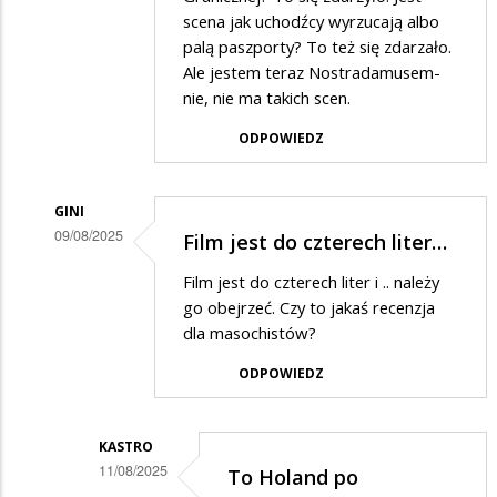
scena jak uchodźcy wyrzucają albo
palą paszporty? To też się zdarzało.
Ale jestem teraz Nostradamusem-
nie, nie ma takich scen.
ODPOWIEDZ
GINI
09/08/2025
Film jest do czterech liter…
Dodane
Film jest do czterech liter i .. należy
przez
go obejrzeć. Czy to jakaś recenzja
Gość
dla masochistów?
w
ODPOWIEDZ
odpowiedzi
na
KASTRO
a
11/08/2025
To Holand po
na