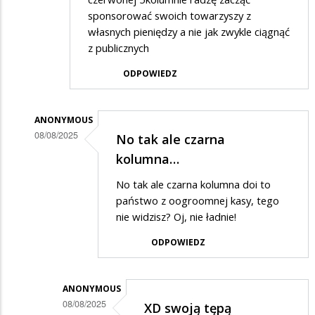
sponsorować swoich towarzyszy z
własnych pieniędzy a nie jak zwykle ciągnąć
z publicznych
ODPOWIEDZ
ANONYMOUS
08/08/2025
No tak ale czarna
Dodane
kolumna…
przez
No tak ale czarna kolumna doi to
Anonymous
państwo z oogroomnej kasy, tego
w
nie widzisz? Oj, nie ładnie!
odpowiedzi
ODPOWIEDZ
na
dziękuję
ANONYMOUS
konfederatom
08/08/2025
XD swoją tępą