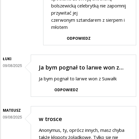
bolszewicką celebrytką nie zapomnij
Paweł
przywitać jej
w
czerwonym sztandarem z sierpem i
odpowiedzi
młotem
na
ODPOWIEDZ
koszty
zaproszenia
ŁUKI
09/08/2025
Ja bym pognał to larwe won z…
Ja bym pognał to larwe won z Suwałk
ODPOWIEDZ
MATEUSZ
09/08/2025
w trosce
Anonymus, ty, oprócz innych, masz chyba
także kłopoty żołądkowe. Tylko się nie