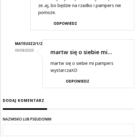
ze..aj, bo będzie na rzadko i pampers nie
pomoże.
ODPOWIEDZ
MATEUSZ2/1/2
09/08/2025
martw się o siebie mi…
Dodane
martw się o siebie mi pampers
przez
wystarczaXD
Mateusz
ODPOWIEDZ
w
odpowiedzi
DODAJ KOMENTARZ
na
w
NAZWISKO LUB PSEUDONIM
trosce