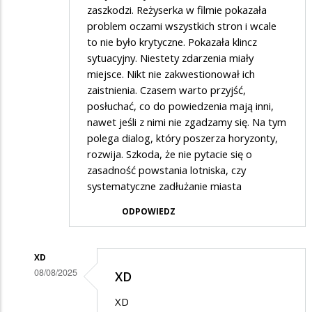
zaszkodzi. Reżyserka w filmie pokazała
problem oczami wszystkich stron i wcale
to nie było krytyczne. Pokazała klincz
sytuacyjny. Niestety zdarzenia miały
miejsce. Nikt nie zakwestionował ich
zaistnienia. Czasem warto przyjść,
posłuchać, co do powiedzenia mają inni,
nawet jeśli z nimi nie zgadzamy się. Na tym
polega dialog, który poszerza horyzonty,
rozwija. Szkoda, że nie pytacie się o
zasadność powstania lotniska, czy
systematyczne zadłużanie miasta
ODPOWIEDZ
XD
08/08/2025
XD
Dodane
XD