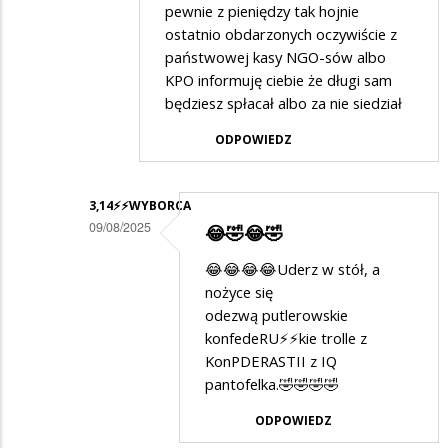
pewnie z pieniędzy tak hojnie
odpowiedzi
ostatnio obdarzonych oczywiście z
na
państwowej kasy NGO-sów albo
Tak...
KPO informuję ciebie że długi sam
będziesz spłacał albo za nie siedział
ODPOWIEDZ
3,14⚡️⚡️WYBORCA
09/08/2025
😂🤣😂🤣
Dodane
😂😂😂😂Uderz w stół, a
przez
nożyce się
Anonymous
odezwą putlerowskie
konfedeRU⚡️⚡️kie trolle z
w
KonPDERASTII z IQ
odpowiedzi
pantofelka.🤣🤣🤣🤣
na
ODPOWIEDZ
XD