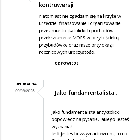
kontrowersji
Natomiast nie zgadzam się na krzyże w
urzędzie, finansowanie i organizowanie
przez miasto jkatolickich pochodów,
przekształcenie MOPS w przykościelną
przybudówkę oraz msze przy okazji
rocznicowych uroczystości.
ODPOWIEDZ
UNUKALHAI
09/08/2025
Jako fundamentalista…
Dodane
przez
Jako fundamentalista antyktolicki
Adrian1
odpowiedz na pytanie, jakiego jesteś
wyznania?
w
Jesli jesteś bezwyznaniowcem, to co
odpowiedzi