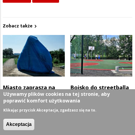
Zobacz także
Miasto zaprasza na
Boisko do streetballa
Używamy plików cookies na tej stronie, aby
odsłonięcie
może w przyszłym
poprawić komfort użytkowania
tajemniczej instalacji
roku
Klikając przycisk Akceptacja, zgadzasz się na to.
na wyspie Zalewu
Z ŻYCIA MIASTA
06/08/2026
Akceptacja
Arkadia
Z ŻYCIA MIASTA
06/08/2026