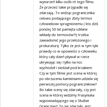
wynurzeń kilku osób nt tego filmu.
Że przecież takie przypadki się
zdarzają...To widząc pogranicznika
celowo podającego zbity termos
człowiekowi spragnionemu ( kto dziś
poniżej 50 lat pamięta szklane
wkłady do termosów?!) trzeba
zawiadomić jego przełożonego i
prokuraturę. Tylko że jest w tym tyle
prawdy co w opowieści o człowieku
który cały dzień pływał w rzece
ukrywając się i tylko na noc
wychodził i siedział pod krzakiem.
Czy w tym filmie jest scena w której
po obrzuceniu kamieniami udziela się
pierwszej pomocy pogranicznikowi?
Bo takie sceny się zdarzały, czy jest
scena w której widzimy Frasyniuka
wypowiadającego się o Służbie
Granicznej? To się zdarzyło. Jest