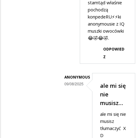
stamtąd właśnie
drogi
pochodzą
wyborca
konpedeRU⚡️⚡️ki
że…
anonymousie z IQ
muszki owocówki
😂🤣😂🤣.
ODPOWIED
Z
ANONYMOUS
09/08/2025
ale mi się
Dodane
nie
przez
musisz…
3,14⚡️⚡️WYBORCA
ale mi się nie
w
musisz
odpowiedzi
tłumaczyć X
D
na