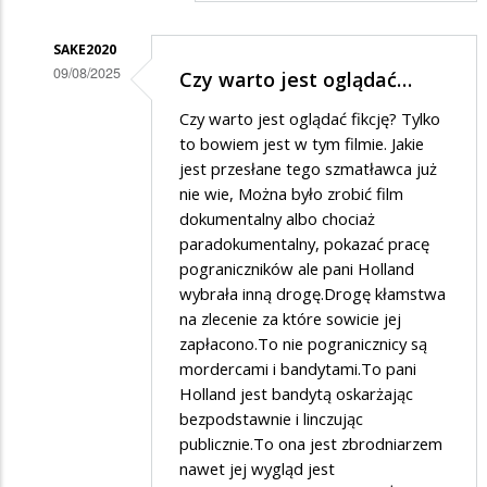
SAKE2020
09/08/2025
Czy warto jest oglądać…
Dodane
Czy warto jest oglądać fikcję? Tylko
przez
to bowiem jest w tym filmie. Jakie
Gość
jest przesłane tego szmatławca już
nie wie, Można było zrobić film
w
dokumentalny albo chociaż
odpowiedzi
paradokumentalny, pokazać pracę
na
pograniczników ale pani Holland
a
wybrała inną drogę.Drogę kłamstwa
na zlecenie za które sowicie jej
na
zapłacono.To nie pogranicznicy są
wschodzie
mordercami i bandytami.To pani
bez
Holland jest bandytą oskarżając
zmian
bezpodstawnie i linczując
publicznie.To ona jest zbrodniarzem
nawet jej wygląd jest