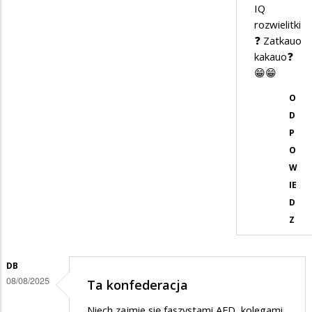
nie
IQ
musisz…
rozwielitki
❓ Zatkauo
kakauo❓
😁😁
O
D
P
O
W
IE
D
Z
DB
08/08/2025
Ta konfederacja
Niech zajmie się faszystami AFD kolegami