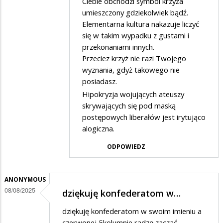
Ciebie obchodzi symbol krzyża
na
umieszczony gdziekolwiek bądź.
Kultura
Elementarna kultura nakazuje liczyć
się w takim wypadku z gustami i
i
przekonaniami innych.
sztuka
Przeciez krzyż nie razi Twojego
nie
wyznania, gdyż takowego nie
budzi
posiadasz.
moich
Hipokryzja wojujących ateuszy
skrywających się pod maską
kontrowersji
postępowych liberałów jest irytująco
alogiczna.
ODPOWIEDZ
ANONYMOUS
08/08/2025
dziękuję konfederatom w…
dziękuję konfederatom w swoim imieniu a
czerwonej 5kolumnie radzę zacząć