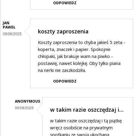
ODPOWIEDZ
JAN
PAWEŁ
koszty zaproszenia
09/08/2025
Koszty zaproszenia to chyba jakieś 5 zeta -
koperta, znaczek i papier. Spokojnie
chłopaki, jak brakuje wam na piwko -
postawię, nawet kolejkę. Oby tylko piana
na nerki nie zaszkodziła.
ODPOWIEDZ
ANONYMOUS
09/08/2025
w takim razie oszczędzaj i…
Dodane
w takim razie oszczędzaj i tą piątkę
przez
wręcz osobiście na prywatnym
Jan
spotkaniu ze swoją ukochaną