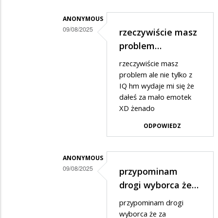
nie
ma
ANONYMOUS
09/08/2025
rzeczywiście masz
jak
Dodane
problem…
samo
przez
zaoranie…
rzeczywiście masz
3,14⚡️⚡️WYBORCA
problem ale nie tylko z
w
IQ hm wydaje mi się że
dałeś za mało emotek
odpowiedzi
XD żenado
na
ODPOWIEDZ
😂
🤣
😂
ANONYMOUS
09/08/2025
🤣
przypominam
Dodane
drogi wyborca że…
przez
przypominam drogi
3,14⚡️⚡️WYBORCA
wyborca że za