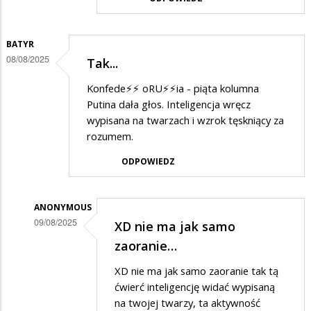
PiSwyborca
w
odpowiedzi
BATYR
08/08/2025
Tak...
na
Konfederacja?
Konfede⚡️⚡️ oRU⚡️⚡️ia - piąta kolumna
Putina dała głos. Inteligencja wręcz
wypisana na twarzach i wzrok tęskniący za
rozumem.
ODPOWIEDZ
ANONYMOUS
09/08/2025
XD nie ma jak samo
Dodane
zaoranie…
przez
XD nie ma jak samo zaoranie tak tą
BATYR
ćwierć inteligencję widać wypisaną
w
na twojej twarzy, ta aktywność