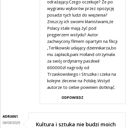
odrażający.Czego oczekuje? Że po
wygraniu wyborów przez opozycję
posadzi tych ludzi do więzienia?
Zniszczy ich swoimi kłamstwami,że
Polacy stale mają żyć pod
pręgierzem wstydu? Autor
zachwycony filmem opartym na fikcji
,Terlikowski udający dziennikarza,bo
mu zapłacili,pani Holland otrzymała
za swój ordynarny paszkwil
600000zł nagrody od
Trzaskowskiego i Struzika i czeka na
kolejne zlecenie na Polskę..Wstyd
autorze to ciebie powinien dotknąć.
ODPOWIEDZ
ADRIAN1
08/08/2025
Kultura i sztuka nie budzi moich