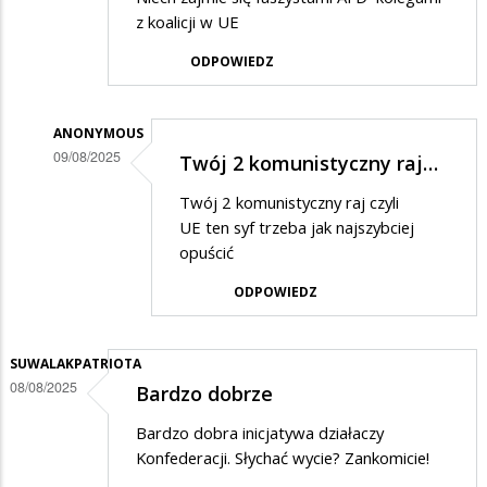
z koalicji w UE
ODPOWIEDZ
ANONYMOUS
09/08/2025
Twój 2 komunistyczny raj…
Dodane
Twój 2 komunistyczny raj czyli
przez
UE ten syf trzeba jak najszybciej
DB
opuścić
w
ODPOWIEDZ
odpowiedzi
na
SUWALAKPATRIOTA
Ta
08/08/2025
Bardzo dobrze
konfederacja
Bardzo dobra inicjatywa działaczy
Konfederacji. Słychać wycie? Zankomicie!