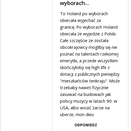
Dodane
wyborach…
wschodzie
przez
To Holand po wyborach
bez
Gini
obiecała wyjechać za
zmian
w
granicę. Po wyborach Holand
obiecała że wyjedzie z Polski.
odpowiedzi
Całe szczęście że została
na
obcokrajowcy mogliby się nie
Film
poznać na talentach rzekomej
jest
emerytki, a przede wszystkim
skończyłoby się high life z
do
dotacji z publicznych pieniędzy
czterech
"mieszkańców tenkraju". Moźe
liter…
trzebaby nawet fizycznie
zasuwać na budowach jak
polscy muzycy w latach 90. w
USA, albo wozić żarcie na
uberze, mon dieu
ODPOWIEDZ